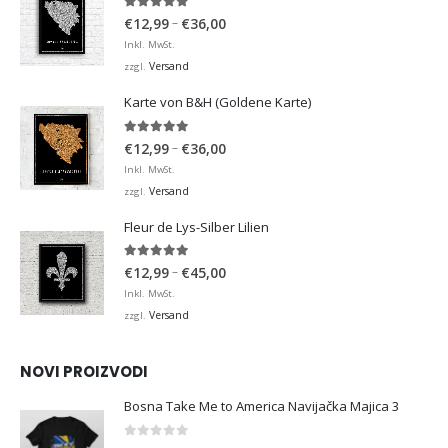
4.92
von 5
Preisspanne:
–
€
12,99
€
36,00
€12,99
Inkl. MwSt.
bis
Versand
zzgl.
€36,00
Karte von B&H (Goldene Karte)
4.98
von 5
Preisspanne:
–
€
12,99
€
36,00
€12,99
Inkl. MwSt.
bis
Versand
zzgl.
€36,00
Fleur de Lys-Silber Lilien
4.95
von 5
Preisspanne:
–
€
12,99
€
45,00
€12,99
Inkl. MwSt.
bis
Versand
zzgl.
€45,00
NOVI PROIZVODI
Bosna Take Me to America Navijačka Majica 3
0
von 5