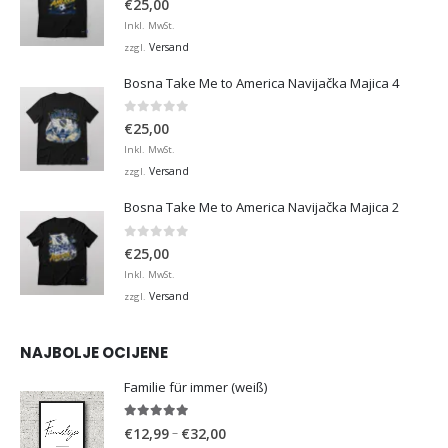
€
25,00
Inkl. MwSt.
Versand
zzgl.
Bosna Take Me to America Navijačka Majica 4
0
von 5
€
25,00
Inkl. MwSt.
Versand
zzgl.
Bosna Take Me to America Navijačka Majica 2
0
von 5
€
25,00
Inkl. MwSt.
Versand
zzgl.
NAJBOLJE OCIJENE
Familie für immer (weiß)
5.00
von 5
Preisspanne:
–
€
12,99
€
32,00