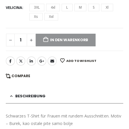
VELICINA
3XL
4xl
L
M
S
Xl
Xs
Xxl
IN DEN WARENKORB
ADD TO WISHLIST
COMPARE
BESCHREIBUNG
Schwarzes T-Shirt für Frauen mit rundem Ausschnitten. Motiv
– Burek, kao ostale pite samo bolje