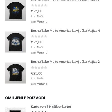
0
von 5
€
25,00
Inkl. MwSt.
Versand
zzgl.
Bosna Take Me to America Navijačka Majica 4
0
von 5
€
25,00
Inkl. MwSt.
Versand
zzgl.
Bosna Take Me to America Navijačka Majica 2
0
von 5
€
25,00
Inkl. MwSt.
Versand
zzgl.
OMILJENI PROIZVODI
Karte von BIH (Silberkarte)