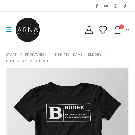
0
START
PRODAVNICA
T-SHIRTS
,
DAMEN
,
KLEIDER
BUREK – KAO OSTALE PITE…