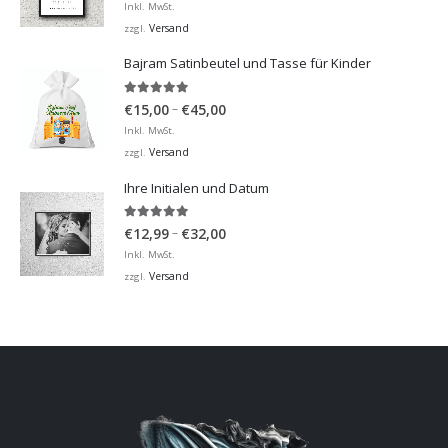
€12,99
Inkl. MwSt.
bis
Versand
zzgl.
€32,00
Bajram Satinbeutel und Tasse für Kinder
5.00
von 5
Preisspanne:
–
€
15,00
€
45,00
€15,00
Inkl. MwSt.
bis
Versand
zzgl.
€45,00
Ihre Initialen und Datum
5.00
von 5
Preisspanne:
–
€
12,99
€
32,00
€12,99
Inkl. MwSt.
bis
Versand
zzgl.
€32,00