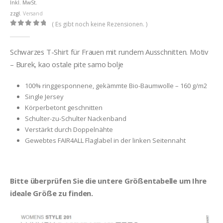
Inkl. MwSt.
zzgl.
Versand
( Es gibt noch keine Rezensionen. )
0
out of 5
Schwarzes T-Shirt für Frauen mit rundem Ausschnitten. Motiv
– Burek, kao ostale pite samo bolje
100% ringgesponnene, gekämmte Bio-Baumwolle – 160 g/m2
Single Jersey
Körperbetont geschnitten
Schulter-zu-Schulter Nackenband
Verstärkt durch Doppelnähte
Gewebtes FAIR4ALL Flaglabel in der linken Seitennaht
Bitte überprüfen Sie die untere Größentabelle um Ihre
ideale Größe zu finden.