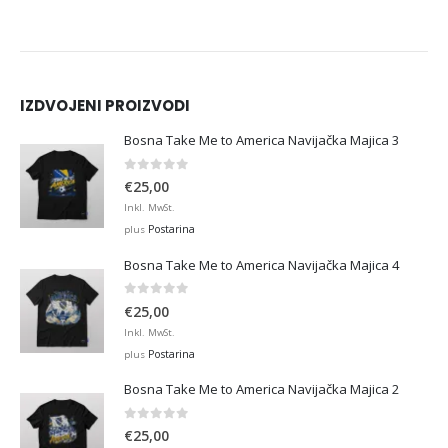
IZDVOJENI PROIZVODI
Bosna Take Me to America Navijačka Majica 3
0
out of 5
€
25,00
Inkl. MwSt.
Postarina
plus
Bosna Take Me to America Navijačka Majica 4
0
out of 5
€
25,00
Inkl. MwSt.
Postarina
plus
Bosna Take Me to America Navijačka Majica 2
0
out of 5
€
25,00