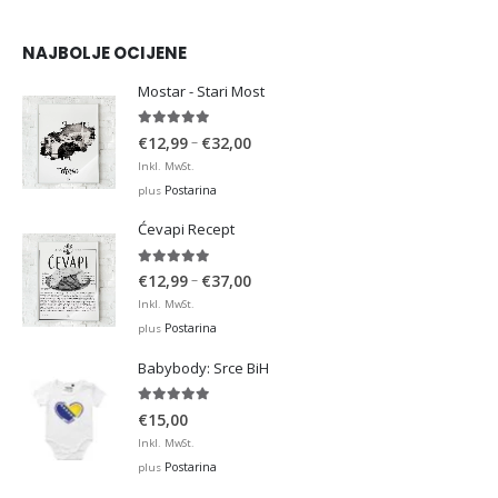
NAJBOLJE OCIJENE
Mostar - Stari Most
5.00
out of 5
Price
–
€
12,99
€
32,00
range:
Inkl. MwSt.
€12,99
Postarina
plus
through
Ćevapi Recept
€32,00
5.00
out of 5
Price
–
€
12,99
€
37,00
range:
Inkl. MwSt.
€12,99
Postarina
plus
through
Babybody: Srce BiH
€37,00
5.00
out of 5
€
15,00
Inkl. MwSt.
Postarina
plus