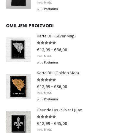
Inkl. MwSt.
Postarina
plus
OMILJENI PROIZVODI
Karta BIH (Silver Map)
4.95
out of 5
Price
–
€
12,99
€
36,00
range:
Inkl. MwSt.
€12,99
Postarina
plus
through
Karta BIH (Golden Map)
€36,00
4.93
out of 5
Price
–
€
12,99
€
36,00
range:
Inkl. MwSt.
€12,99
Postarina
plus
through
Fleur de Lys - Silver Ljiljan
€36,00
4.88
out of 5
Price
–
€
12,99
€
45,00
range:
Inkl. MwSt.