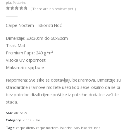
through
plus
Postarina
€32,00
( There are no reviews yet. )
0
out of 5
Carpe Noctem – Iskoristi Noć
Dimenzije: 20x30cm do 60x80cm
Tisak: Mat
Premium Papir: 240 g/m²
Visoka UV otpornost
Maksimalni sjaj boje
Napomena: Sve slike se dostavljaju bez ramova. Dimenzije su
standardne i ramove možete uzeti kod sebe lokalno da ne bi
bez potrebe dizali cijene pošiljke iz potrebe dodatne zaštite
stakla.
SKU:
AR15399
Category:
Zidne Slike
Tags:
carpe diem
,
carpe noctem
,
iskoristi dan
,
iskoristi noc