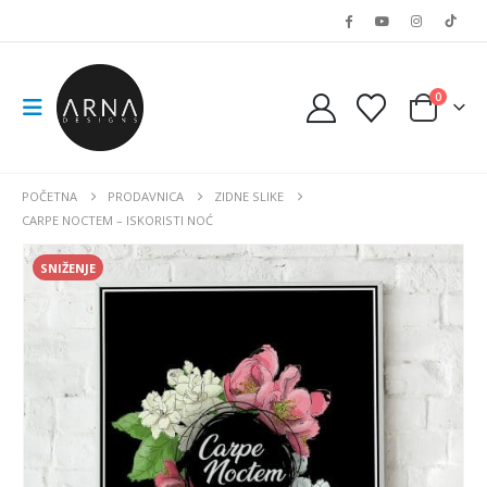
0
POČETNA
PRODAVNICA
ZIDNE SLIKE
CARPE NOCTEM – ISKORISTI NOĆ
SNIŽENJE