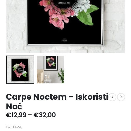
Carpe Noctem – Iskoristi
Noć
Price
€
12,99
–
€
32,00
range:
€12,99
Inkl. MwSt.