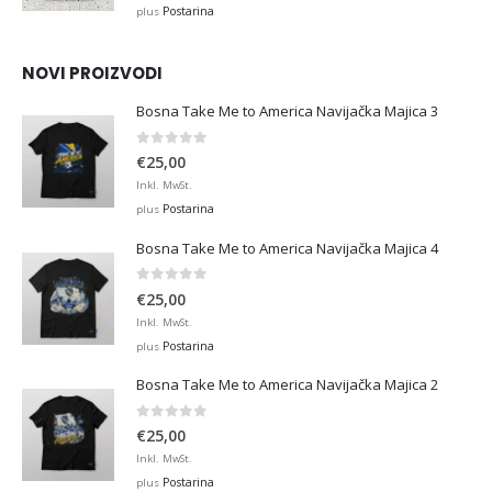
€12,99
Postarina
plus
through
€45,00
NOVI PROIZVODI
Bosna Take Me to America Navijačka Majica 3
0
out of 5
€
25,00
Inkl. MwSt.
Postarina
plus
Bosna Take Me to America Navijačka Majica 4
0
out of 5
€
25,00
Inkl. MwSt.
Postarina
plus
Bosna Take Me to America Navijačka Majica 2
0
out of 5
€
25,00
Inkl. MwSt.
Postarina
plus