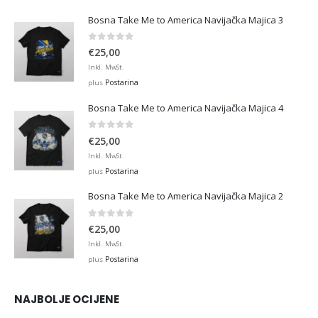
Bosna Take Me to America Navijačka Majica 3
0
out of 5
€
25,00
Inkl. MwSt.
Postarina
plus
Bosna Take Me to America Navijačka Majica 4
0
out of 5
€
25,00
Inkl. MwSt.
Postarina
plus
Bosna Take Me to America Navijačka Majica 2
0
out of 5
€
25,00
Inkl. MwSt.
Postarina
plus
NAJBOLJE OCIJENE