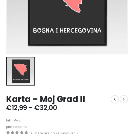
Karta – Moj Grad II
Price
€
12,99
–
€
32,00
range:
€12,99
Inkl. MwSt.
through
plus
Postarina
€32,00
( There are no reviews yet. )