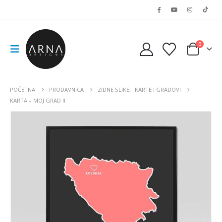
0
POČETNA
PRODAVNICA
ZIDNE SLIKE
,
KARTE I GRADOVI
KARTA – MOJ GRAD II