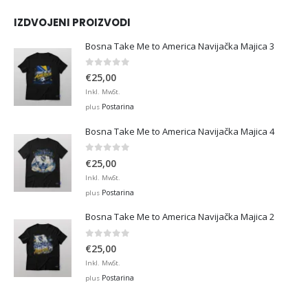
IZDVOJENI PROIZVODI
Bosna Take Me to America Navijačka Majica 3
0
out of 5
€
25,00
Inkl. MwSt.
Postarina
plus
Bosna Take Me to America Navijačka Majica 4
0
out of 5
€
25,00
Inkl. MwSt.
Postarina
plus
Bosna Take Me to America Navijačka Majica 2
0
out of 5
€
25,00
Inkl. MwSt.
Postarina
plus