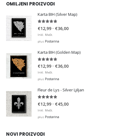
OMILJENI PROIZVODI
Karta BIH (Silver Map)
4.95
out of 5
Price
–
€
12,99
€
36,00
range:
Inkl. MwSt.
€12,99
Postarina
plus
through
Karta BIH (Golden Map)
€36,00
4.93
out of 5
Price
–
€
12,99
€
36,00
range:
Inkl. MwSt.
€12,99
Postarina
plus
through
Fleur de Lys - Silver Ljiljan
€36,00
4.88
out of 5
Price
–
€
12,99
€
45,00
range:
Inkl. MwSt.
€12,99
Postarina
plus
through
€45,00
NOVI PROIZVODI