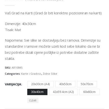
0
out of 5
Vaš Grad na Karti (Grad će biti korektno pozicioniran na karti)
Dimenzije: 40x30cm
Tisak: Mat
Napomena: Sve slike se dostavljaju bez ramova. Dimenzije su
standardne i ramove možete uzeti kod sebe lokalno da ne bi
bez potrebe dizali cijene pošiljke iz potrebe dodatne zaštite
stakla.
SKU:
AR10845
Categories:
Karte i Gradovi
,
Zidne Slike
VARIJACIJA
20x30cm (A4)
40x50cm
50x70cm
30x40cm
42x59.4cm (A2)
60x80cm
CLEAR