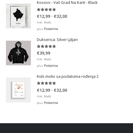
Kosovo - Vaš Grad Na Karti - Black
5.00
out of 5
Price
–
€
12,99
€
32,00
range:
Inkl. MwSt.
€12,99
Postarina
plus
through
Dukserica: Silver Ljiljan
€32,00
5.00
out of 5
€
39,99
Inkl. MwSt.
Postarina
plus
Kids motiv sa podatcima rođenja 2
5.00
out of 5
Price
–
€
12,99
€
32,00
range:
Inkl. MwSt.
€12,99
Postarina
plus
through
€32,00