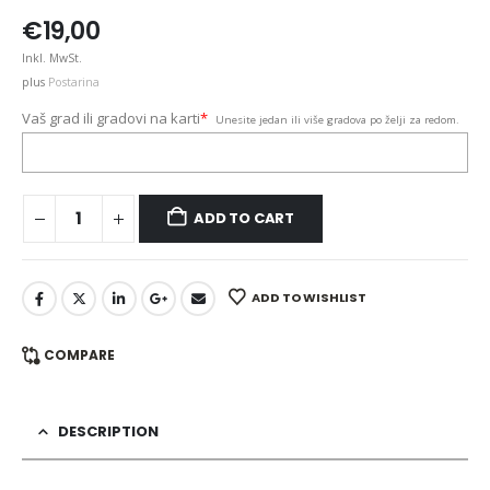
€
19,00
Inkl. MwSt.
plus
Postarina
Vaš grad ili gradovi na karti
*
Unesite jedan ili više gradova po želji za redom.
ADD TO CART
ADD TO WISHLIST
COMPARE
DESCRIPTION