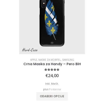
APPLE
,
MASKE ZA MOBITEL
,
SAMSUNG
Crna Maska za Handy – Pero BiH
5.00
out of 5
€
24,00
Inkl. MwSt.
plus
Postarina
ODABERI OPCIJE