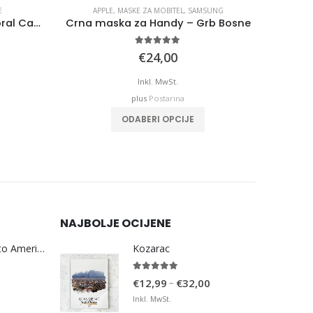
E
APPLE
,
MASKE ZA MOBITEL
,
SAMSUNG
AP
BiH – Vaš Grad Na Karti – Floral Camo
Crna maska za Handy – Grb Bosne
5.00
out of 5
rice
€
24,00
range:
€12,99
Inkl. MwSt.
through
plus
Postarina
€32,00
ltiple variants. The options may be chosen on the product page
ODABERI OPCIJE
NAJBOLJE OCIJENE
Bosna Take Me to America Navijačka Majica 3
Kozarac
5.00
out of 5
Price
–
€
12,99
€
32,00
range:
Inkl. MwSt.