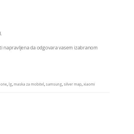
.
iti napravljena da odgovara vasem izabranom
hone
,
lg
,
maska za mobitel
,
samsung
,
silver map
,
xiaomi