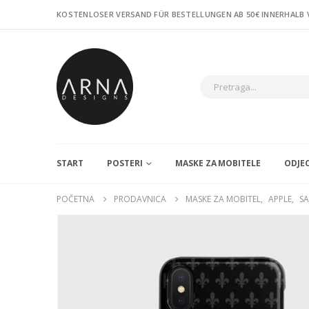
KOSTENLOSER VERSAND FÜR BESTELLUNGEN AB 50€ INNERHALB
START
POSTERI
MASKE ZA MOBITELE
ODJE
POČETNA
PRODAVNICA
MASKE ZA MOBITEL
,
APPLE
,
S