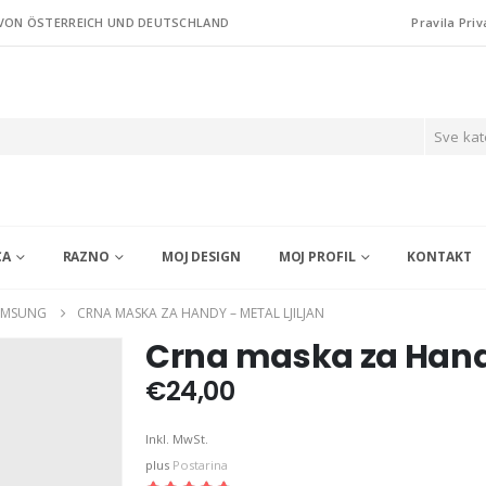
 VON ÖSTERREICH UND DEUTSCHLAND
Pravila Priv
Sve kat
CA
RAZNO
MOJ DESIGN
MOJ PROFIL
KONTAKT
AMSUNG
CRNA MASKA ZA HANDY – METAL LJILJAN
Crna maska za Handy
€
24,00
Inkl. MwSt.
plus
Postarina