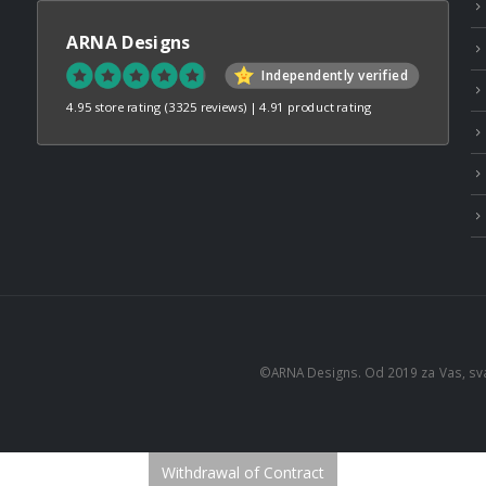
ARNA Designs
Independently verified
4.95 store rating
(3325 reviews)
|
4.91 product rating
©ARNA Designs. Od 2019 za Vas, sv
Withdrawal of Contract