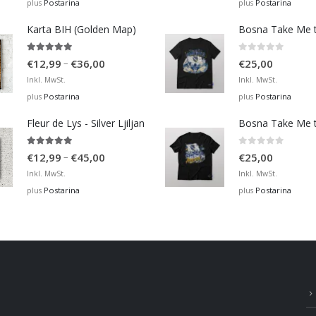
€12,99
Postarina
Postarina
plus
plus
through
Karta BIH (Golden Map)
€36,00
4.93
out of 5
0
out of 5
Price
–
€
12,99
€
36,00
€
25,00
range:
Inkl. MwSt.
Inkl. MwSt.
€12,99
Postarina
Postarina
plus
plus
through
Fleur de Lys - Silver Ljiljan
€36,00
4.88
out of 5
0
out of 5
Price
–
€
12,99
€
45,00
€
25,00
range:
Inkl. MwSt.
Inkl. MwSt.
€12,99
Postarina
Postarina
plus
plus
through
€45,00