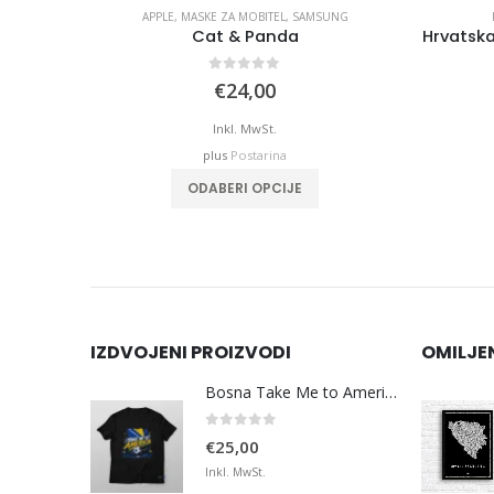
UNG
APPLE
,
MASKE ZA MOBITEL
,
SAMSUNG
Crna Maska za Handy – Silver BiH Grad na Karti
Cat & Panda
Hrvatska
0
out of 5
€
24,00
Inkl. MwSt.
plus
Postarina
ODABERI OPCIJE
IZDVOJENI PROIZVODI
OMILJE
Bosna Take Me to America Navijačka Majica 3
0
out of 5
€
25,00
Inkl. MwSt.