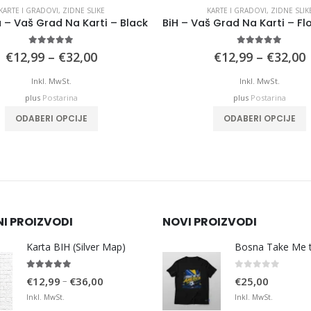
KARTE I GRADOVI
,
ZIDNE SLIKE
KARTE I GRADOVI
,
ZIDNE SLIK
 – Vaš Grad Na Karti – Black
5.00
out of 5
5.00
out of 5
Price
P
€
12,99
–
€
32,00
€
12,99
–
€
32,00
range:
€12,99
Inkl. MwSt.
Inkl. MwSt.
through
plus
Postarina
plus
Postarina
€32,00
This product has multiple variants. The options may be chosen on the product page
This product has mu
ODABERI OPCIJE
ODABERI OPCIJE
NI PROIZVODI
NOVI PROIZVODI
Karta BIH (Silver Map)
4.95
out of 5
0
out of 5
Price
–
€
12,99
€
36,00
€
25,00
range:
Inkl. MwSt.
Inkl. MwSt.