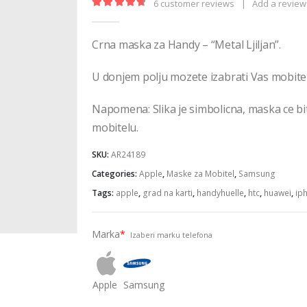
6
customer reviews
|
Add a review
4.83
out of 5
Crna maska za Handy – “Metal Ljiljan”.
U donjem polju mozete izabrati Vas mobitel
Napomena: Slika je simbolicna, maska ce b
mobitelu.
SKU:
AR24189
Categories:
Apple
,
Maske za Mobitel
,
Samsung
Tags:
apple
,
grad na karti
,
handyhuelle
,
htc
,
huawei
,
ip
Marka
*
Izaberi marku telefona
Apple
Samsung