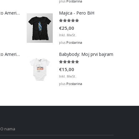
€12,99
Postarina
plus
through
Bosna Take Me to America Navijačka Majica 4
Majica - Pero BiH
€32,00
5.00
out of 5
€
25,00
Inkl. MwSt.
Postarina
plus
Bosna Take Me to America Navijačka Majica 2
Babybody: Moj prvi bajram
5.00
out of 5
€
15,00
Inkl. MwSt.
Postarina
plus
O nama