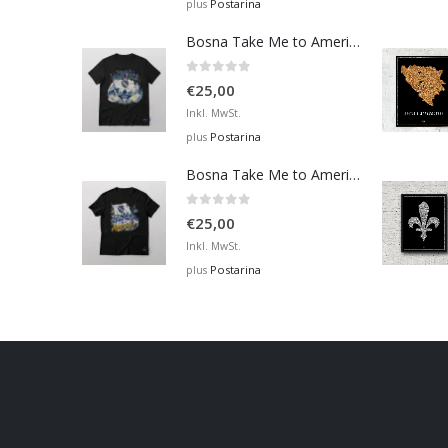
Postarina
plus
Bosna Take Me to America Navijačka Majica 4
0
out of 5
€
25,00
Inkl. MwSt.
Postarina
plus
Bosna Take Me to America Navijačka Majica 2
0
out of 5
€
25,00
Inkl. MwSt.
Postarina
plus