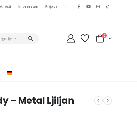
atnosti
Impressum
Prijava
0
egorije
 – Metal Ljiljan