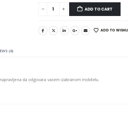
ADD TO CART
ADD TO WISHL
EWS (6)
ti napravljena da odgovara vasem izabranom mobitelu.