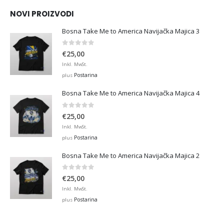
€45,00
NOVI PROIZVODI
Bosna Take Me to America Navijačka Majica 3
0
out of 5
€
25,00
Inkl. MwSt.
Postarina
plus
Bosna Take Me to America Navijačka Majica 4
0
out of 5
€
25,00
Inkl. MwSt.
Postarina
plus
Bosna Take Me to America Navijačka Majica 2
0
out of 5
€
25,00
Inkl. MwSt.
Postarina
plus