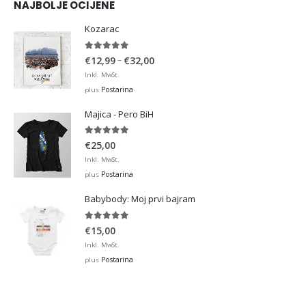
NAJBOLJE OCIJENE
Kozarac
5.00
out of 5
Price
–
€
12,99
€
32,00
range:
Inkl. MwSt.
€12,99
Postarina
plus
through
Majica - Pero BiH
€32,00
5.00
out of 5
€
25,00
Inkl. MwSt.
Postarina
plus
Babybody: Moj prvi bajram
5.00
out of 5
€
15,00
Inkl. MwSt.
Postarina
plus