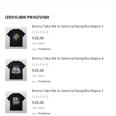
IZDVOJENI PROIZVODI
Bosna Take Me to America Navijačka Majica 3
0
out of 5
€
25,00
Inkl. MwSt.
Postarina
plus
Bosna Take Me to America Navijačka Majica 4
0
out of 5
€
25,00
Inkl. MwSt.
Postarina
plus
Bosna Take Me to America Navijačka Majica 2
0
out of 5
€
25,00
Inkl. MwSt.
Postarina
plus