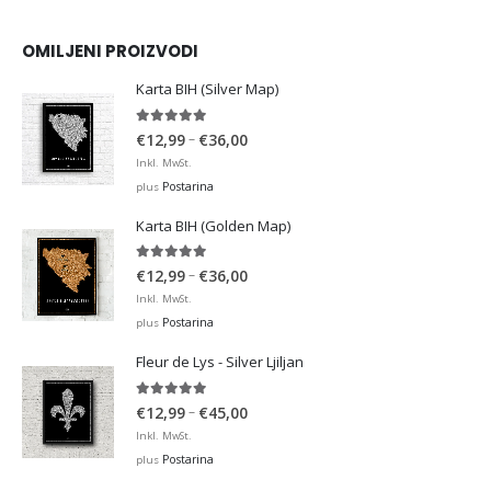
OMILJENI PROIZVODI
Karta BIH (Silver Map)
4.95
out of 5
Price
–
€
12,99
€
36,00
range:
Inkl. MwSt.
€12,99
Postarina
plus
through
Karta BIH (Golden Map)
€36,00
4.93
out of 5
Price
–
€
12,99
€
36,00
range:
Inkl. MwSt.
€12,99
Postarina
plus
through
Fleur de Lys - Silver Ljiljan
€36,00
4.88
out of 5
Price
–
€
12,99
€
45,00
range:
Inkl. MwSt.
€12,99
Postarina
plus
through