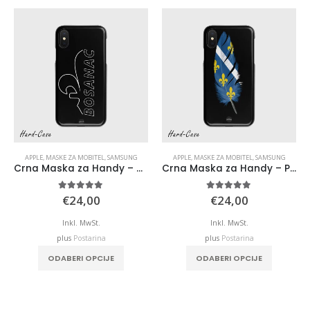
APPLE
,
MASKE ZA MOBITEL
,
SAMSUNG
APPLE
,
MASKE ZA MOBITEL
,
SAMSUNG
Crna Maska za Handy – Bosanac ili Bosnka
Crna Maska za Handy – Pero BiH
5.00
out of 5
5.00
out of 5
€
24,00
€
24,00
Inkl. MwSt.
Inkl. MwSt.
plus
Postarina
plus
Postarina
ODABERI OPCIJE
ODABERI OPCIJE