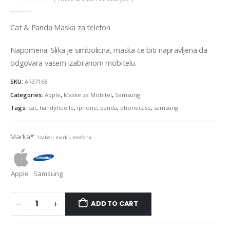
0
out of 5
Cat & Panda Maska za telefon
Napomena: Slika je simbolicna, maska ce biti napravljena da
odgovara vasem izabranom mobitelu.
SKU:
AR37168
Categories:
Apple
,
Maske za Mobitel
,
Samsung
Tags:
cat
,
handyhuelle
,
iphone
,
panda
,
phonecase
,
samsung
Marka
*
Izaberi marku telefona
Apple
Samsung
ADD TO CART