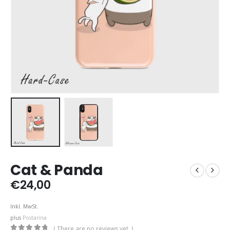
Cat & Panda
€
24,00
Inkl. MwSt.
plus
Postarina
( There are no reviews yet. )