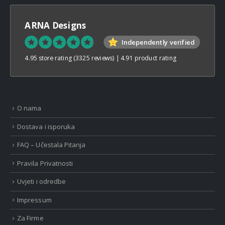
ARNA Designs
Independently verified
4.95 store rating
(3325 reviews)
|
4.91 product rating
O nama
Dostava i isporuka
FAQ – Učestala Pitanja
Pravila Privatnosti
Uvjeti i odredbe
Impressum
Za Firme