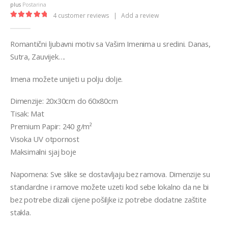
through
plus
Postarina
€32,00
4
customer reviews
|
Add a review
5.00
out of 5
Romantični ljubavni motiv sa Vašim Imenima u sredini. Danas,
Sutra, Zauvijek….
Imena možete unijeti u polju dolje.
Dimenzije: 20x30cm do 60x80cm
Tisak: Mat
Premium Papir: 240 g/m²
Visoka UV otpornost
Maksimalni sjaj boje
Napomena: Sve slike se dostavljaju bez ramova. Dimenzije su
standardne i ramove možete uzeti kod sebe lokalno da ne bi
bez potrebe dizali cijene pošiljke iz potrebe dodatne zaštite
stakla.