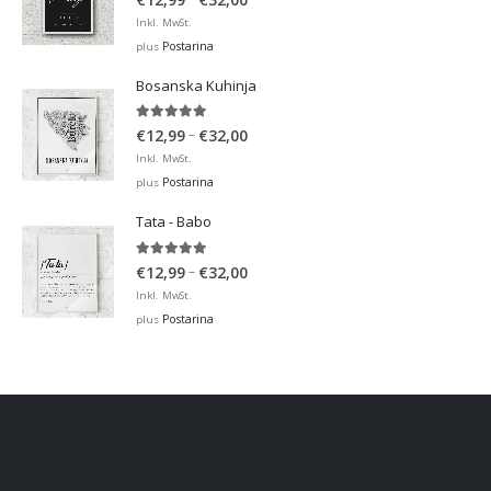
range:
Inkl. MwSt.
€12,99
Postarina
plus
through
Bosanska Kuhinja
€32,00
5.00
out of 5
Price
–
€
12,99
€
32,00
range:
Inkl. MwSt.
€12,99
Postarina
plus
through
Tata - Babo
€32,00
5.00
out of 5
Price
–
€
12,99
€
32,00
range:
Inkl. MwSt.
€12,99
Postarina
plus
through
€32,00