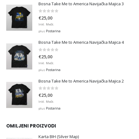
Bosna Take Me to America Navijačka Majica 3
0
out of 5
€
25,00
Inkl. MwSt.
Postarina
plus
Bosna Take Me to America Navijačka Majica 4
0
out of 5
€
25,00
Inkl. MwSt.
Postarina
plus
Bosna Take Me to America Navijačka Majica 2
0
out of 5
€
25,00
Inkl. MwSt.
Postarina
plus
OMILJENI PROIZVODI
Karta BIH (Silver Map)