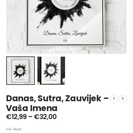
Danas, Sutra, Zauvijek –
Vaša Imena
Price
€
12,99
–
€
32,00
range:
€12,99
Inkl. MwSt.