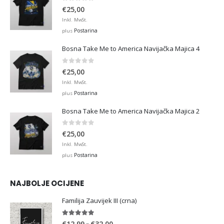
0
out of 5
€
25,00
Inkl. MwSt.
Postarina
plus
Bosna Take Me to America Navijačka Majica 4
0
out of 5
€
25,00
Inkl. MwSt.
Postarina
plus
Bosna Take Me to America Navijačka Majica 2
0
out of 5
€
25,00
Inkl. MwSt.
Postarina
plus
NAJBOLJE OCIJENE
Familija Zauvijek III (crna)
5.00
out of 5
Price
–
€
12,99
€
32,00