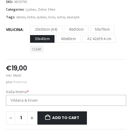
SKU:
AR25765
Categories:
Ljubav
,
Zidne Slike
Tags:
danas
,
liebe
,
ljubav
,
love
,
sutra
,
zauvijek
VELICINA
20x30cm (A4)
40x50cm
50x70cm
30x40cm
60x80cm
A2 42x59.4 cm
CLEAR
€
19,00
Inkl. MwSt.
plus
Postarina
Vaša Imena
*
ADD TO CART