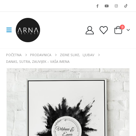
0
POČETNA
PRODAVNICA
ZIDNE SLIKE
,
LJUBAV
DANAS, SUTRA, ZAUVIJEK – VAŠA IMENA