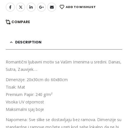
ADD TO WISHLIST
COMPARE
DESCRIPTION
Romantični ljubavni motiv sa Vašim Imenima u sredini. Danas,
Sutra, Zauvijek….
Dimenzije: 20x30cm do 60x80cm
Tisak: Mat
Premium Papir: 240 g/m²
Visoka UV otpornost
Maksimalni sjaj boje
Napomena: Sve slike se dostavljaju bez ramova. Dimenzije su
standardne i ramove možete uzeti kod sebe lokalno da ne bi