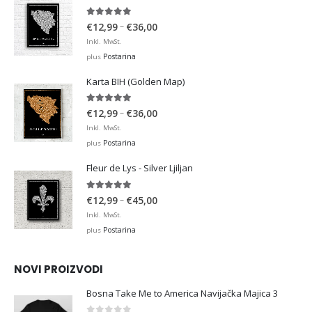
4.95
out of 5
Price
–
€
12,99
€
36,00
range:
Inkl. MwSt.
€12,99
Postarina
plus
through
Karta BIH (Golden Map)
€36,00
4.93
out of 5
Price
–
€
12,99
€
36,00
range:
Inkl. MwSt.
€12,99
Postarina
plus
through
Fleur de Lys - Silver Ljiljan
€36,00
4.88
out of 5
Price
–
€
12,99
€
45,00
range:
Inkl. MwSt.
€12,99
Postarina
plus
through
€45,00
NOVI PROIZVODI
Bosna Take Me to America Navijačka Majica 3