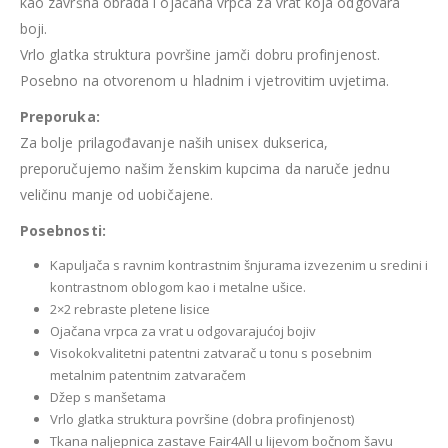
kao završna obrada i ojačana vrpca za vrat koja odgovara
boji.
Vrlo glatka struktura površine jamči dobru profinjenost.
Posebno na otvorenom u hladnim i vjetrovitim uvjetima.
Preporuka:
Za bolje prilagođavanje naših unisex dukserica,
preporučujemo našim ženskim kupcima da naruče jednu
veličinu manje od uobičajene.
Posebnosti:
Kapuljača s ravnim kontrastnim šnjurama izvezenim u sredini i
kontrastnom oblogom kao i metalne ušice.
2×2 rebraste pletene lisice
Ojačana vrpca za vrat u odgovarajućoj bojiv
Visokokvalitetni patentni zatvarač u tonu s posebnim
metalnim patentnim zatvaračem
Džep s manšetama
Vrlo glatka struktura površine (dobra profinjenost)
Tkana naljepnica zastave Fair4All u lijevom bočnom šavu