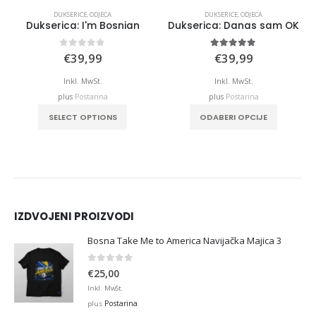
DUKSERICE
,
ODJECA
DUKSERICE
,
ODJECA
Dukserica: I'm Bosnian
Dukserica: Danas sam OK
0
out of 5
5.00
out of 5
€
39,99
€
39,99
Inkl. MwSt.
Inkl. MwSt.
plus
Postarina
plus
Postarina
This product has multiple variants. The options may be chosen on the product page
This product has multiple variants. The options may be chosen on the product page
SELECT OPTIONS
ODABERI OPCIJE
IZDVOJENI PROIZVODI
Bosna Take Me to America Navijačka Majica 3
0
out of 5
€
25,00
Inkl. MwSt.
Postarina
plus