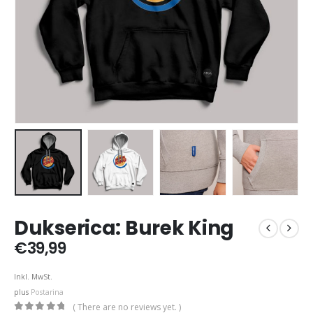
Dukserica: Burek King
€
39,99
Inkl. MwSt.
plus
Postarina
( There are no reviews yet. )