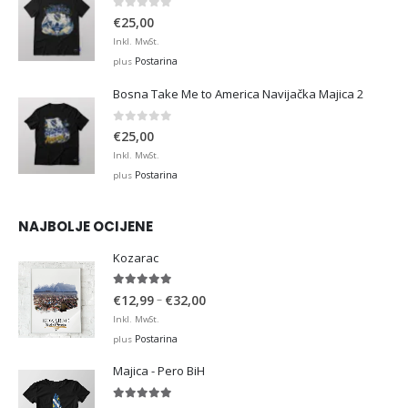
0
out of 5
€
25,00
Inkl. MwSt.
Postarina
plus
Bosna Take Me to America Navijačka Majica 2
0
out of 5
€
25,00
Inkl. MwSt.
Postarina
plus
NAJBOLJE OCIJENE
Kozarac
5.00
out of 5
Price
–
€
12,99
€
32,00
range:
Inkl. MwSt.
€12,99
Postarina
plus
through
Majica - Pero BiH
€32,00
5.00
out of 5