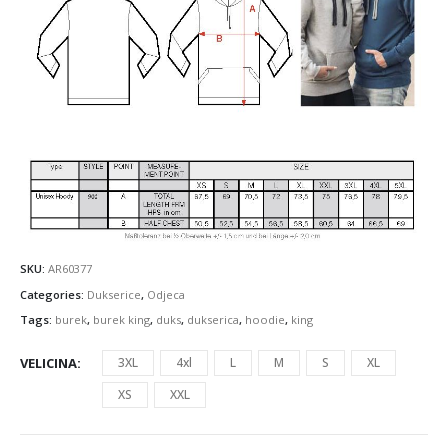
SKU:
AR60377
Categories:
Dukserice
,
Odjeca
Tags:
burek
,
burek king
,
duks
,
dukserica
,
hoodie
,
king
VELICINA
3XL
4xl
L
M
S
XL
XS
XXL