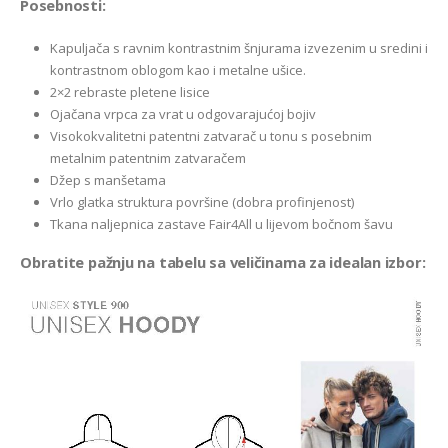
Posebnosti:
Kapuljača s ravnim kontrastnim šnjurama izvezenim u sredini i
kontrastnom oblogom kao i metalne ušice.
2×2 rebraste pletene lisice
Ojačana vrpca za vrat u odgovarajućoj bojiv
Visokokvalitetni patentni zatvarač u tonu s posebnim
metalnim patentnim zatvaračem
Džep s manšetama
Vrlo glatka struktura površine (dobra profinjenost)
Tkana naljepnica zastave Fair4All u lijevom bočnom šavu
Obratite pažnju na tabelu sa veličinama za idealan izbor: