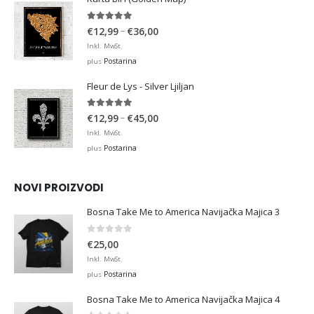
€36,00
4.93
out of 5
Price
–
€
12,99
€
36,00
range:
Inkl. MwSt.
€12,99
Postarina
plus
through
Fleur de Lys - Silver Ljiljan
€36,00
4.88
out of 5
Price
–
€
12,99
€
45,00
range:
Inkl. MwSt.
€12,99
Postarina
plus
through
€45,00
NOVI PROIZVODI
Bosna Take Me to America Navijačka Majica 3
0
out of 5
€
25,00
Inkl. MwSt.
Postarina
plus
Bosna Take Me to America Navijačka Majica 4