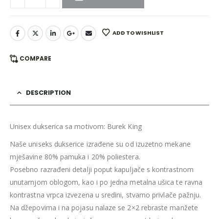
ADD TO WISHLIST
COMPARE
DESCRIPTION
Unisex dukserica sa motivom: Burek King
Naše uniseks dukserice izrađene su od izuzetno mekane
mješavine 80% pamuka i 20% poliestera.
Posebno razrađeni detalji poput kapuljače s kontrastnom
unutarnjom oblogom, kao i po jedna metalna ušica te ravna
kontrastna vrpca izvezena u sredini, stvarno privlače pažnju.
Na džepovima i na pojasu nalaze se 2×2 rebraste manžete