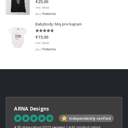
€
25,00
Inkl. MwSt.
Postarina
plus
Babybody: Moj prvi bajram
5.00
out of 5
€
15,00
Inkl. MwSt.
Postarina
plus
ARNA Designs
Independently verified
4.95 store rating
(3325 reviews)
|
4.91 product rating