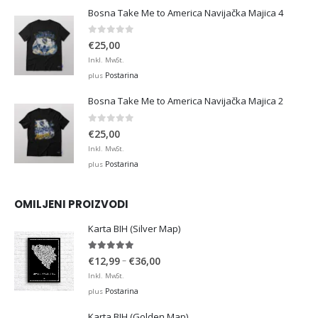
Bosna Take Me to America Navijačka Majica 4
0
out of 5
€
25,00
Inkl. MwSt.
Postarina
plus
Bosna Take Me to America Navijačka Majica 2
0
out of 5
€
25,00
Inkl. MwSt.
Postarina
plus
OMILJENI PROIZVODI
Karta BIH (Silver Map)
4.95
out of 5
Price
–
€
12,99
€
36,00
range:
Inkl. MwSt.
€12,99
Postarina
plus
through
Karta BIH (Golden Map)