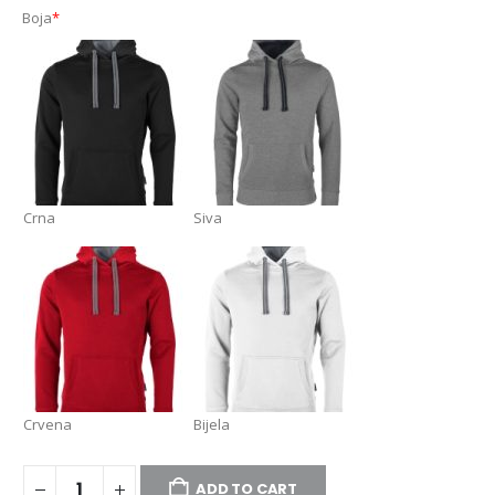
Boja
*
Crna
Siva
Crvena
Bijela
ADD TO CART