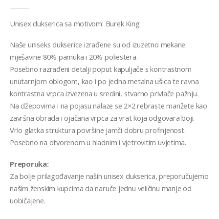
0
out of 5
Unisex dukserica sa motivom: Burek King
Naše uniseks dukserice izrađene su od izuzetno mekane
mješavine 80% pamuka i 20% poliestera.
Posebno razrađeni detalji poput kapuljače s kontrastnom
unutarnjom oblogom, kao i po jedna metalna ušica te ravna
kontrastna vrpca izvezena u sredini, stvarno privlače pažnju.
Na džepovima i na pojasu nalaze se 2×2 rebraste manžete kao
završna obrada i ojačana vrpca za vrat koja odgovara boji.
Vrlo glatka struktura površine jamči dobru profinjenost.
Posebno na otvorenom u hladnim i vjetrovitim uvjetima.
Preporuka:
Za bolje prilagođavanje naših unisex dukserica, preporučujemo
našim ženskim kupcima da naruče jednu veličinu manje od
uobičajene.