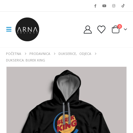
0
POČETNA
PRODAVNICA
DUKSERICE
,
ODJECA
DUKSERICA: BUREK KING