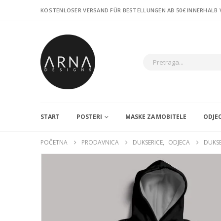
KOSTENLOSER VERSAND FÜR BESTELLUNGEN AB 50€ INNERHALB
START
POSTERI
MASKE ZA MOBITELE
ODJE
POČETNA
PRODAVNICA
DUKSERICE
,
ODJECA
DUKSE