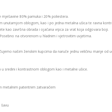
e mješavine 80% pamuka i 20% poliestera.
m unutarnjom oblogom, kao i po jedna metalna ušica te ravna kontras
te kao završna obrada i ojačana vrpca za vrat koja odgovara boji.
. Posebno na otvorenom u hladnim i vjetrovitim uvjetima.
ručujemo našim ženskim kupcima da naruče jednu veličinu manje od u
 u sredini i kontrastnom oblogom kao i metalne ušice.
nim metalnim patentnim zatvaračem
m šavu