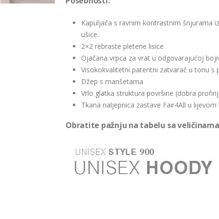
Posebnosti:
Kapuljača s ravnim kontrastnim šnjurama i
ušice.
2×2 rebraste pletene lisice
Ojačana vrpca za vrat u odgovarajućoj boji
Visokokvalitetni patentni zatvarač u tonu
Džep s manšetama
Vrlo glatka struktura površine (dobra profin
Tkana naljepnica zastave Fair4All u lijevo
Obratite pažnju na tabelu sa veličinama 