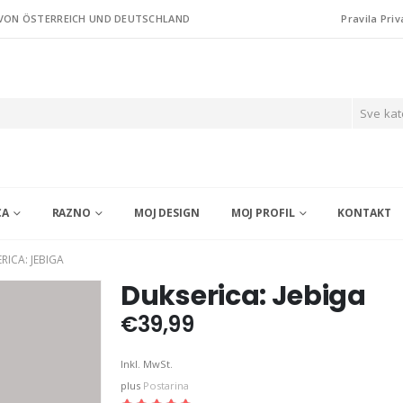
 VON ÖSTERREICH UND DEUTSCHLAND
Pravila Priv
Sve kat
CA
RAZNO
MOJ DESIGN
MOJ PROFIL
KONTAKT
RICA: JEBIGA
Dukserica: Jebiga
€
39,99
Inkl. MwSt.
plus
Postarina