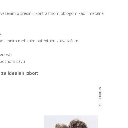
zvezenim u sredini i kontrastnom oblogom kao i metalne
v
 s posebnim metalnim patentnim zatvaračem
jenost)
m bočnom šavu
za idealan izbor: