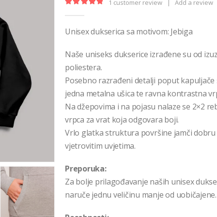
1
customer review
|
Add a review
5.00
out of 5
Unisex dukserica sa motivom: Jebiga
Naše uniseks dukserice izrađene su od iz
poliestera.
Posebno razrađeni detalji poput kapuljač
jedna metalna ušica te ravna kontrastna vrp
Na džepovima i na pojasu nalaze se 2×2 re
vrpca za vrat koja odgovara boji.
Vrlo glatka struktura površine jamči dobr
vjetrovitim uvjetima.
Preporuka:
Za bolje prilagođavanje naših unisex duk
naruče jednu veličinu manje od uobičajene.