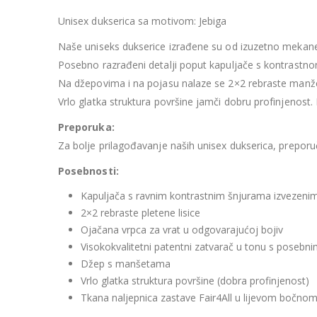
Unisex dukserica sa motivom: Jebiga
Naše uniseks dukserice izrađene su od izuzetno mekan
Posebno razrađeni detalji poput kapuljače s kontrastno
Na džepovima i na pojasu nalaze se 2×2 rebraste manže
Vrlo glatka struktura površine jamči dobru profinjenost
Preporuka:
Za bolje prilagođavanje naših unisex dukserica, prepo
Posebnosti:
Kapuljača s ravnim kontrastnim šnjurama izvezenim
2×2 rebraste pletene lisice
Ojačana vrpca za vrat u odgovarajućoj bojiv
Visokokvalitetni patentni zatvarač u tonu s poseb
Džep s manšetama
Vrlo glatka struktura površine (dobra profinjenost)
Tkana naljepnica zastave Fair4All u lijevom bočno