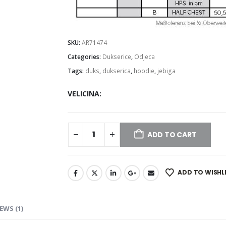
SKU:
AR71474
Categories:
Dukserice
,
Odjeca
Tags:
duks
,
dukserica
,
hoodie
,
jebiga
VELICINA
ADD TO CART
ADD TO WISHL
EWS (1)