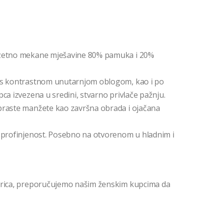
uzetno mekane mješavine 80% pamuka i 20%
e s kontrastnom unutarnjom oblogom, kao i po
ca izvezena u sredini, stvarno privlače pažnju.
braste manžete kao završna obrada i ojačana
u profinjenost. Posebno na otvorenom u hladnim i
serica, preporučujemo našim ženskim kupcima da