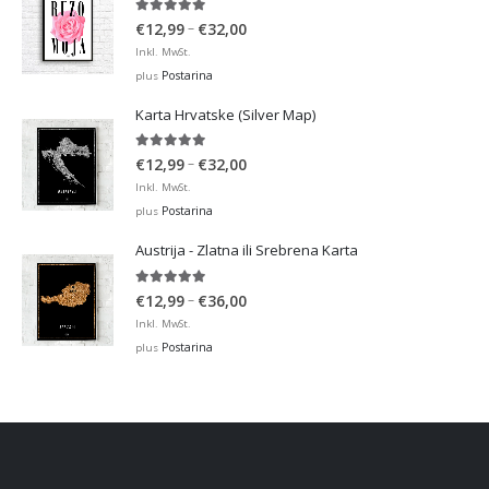
5.00
out of 5
Price
–
€
12,99
€
32,00
range:
Inkl. MwSt.
€12,99
Postarina
plus
through
Karta Hrvatske (Silver Map)
€32,00
5.00
out of 5
Price
–
€
12,99
€
32,00
range:
Inkl. MwSt.
€12,99
Postarina
plus
through
Austrija - Zlatna ili Srebrena Karta
€32,00
5.00
out of 5
Price
–
€
12,99
€
36,00
range:
Inkl. MwSt.
€12,99
Postarina
plus
through
€36,00