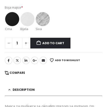
Boja majice
*
Crna
Bijela
Siva
ADD TO CART
ADD TO WISHLIST
COMPARE
DESCRIPTION
Majica za muškarce sa okruglim izrezom sa motivom I'm