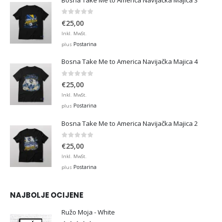
0
out of 5
€
25,00
Inkl. MwSt.
Postarina
plus
Bosna Take Me to America Navijačka Majica 4
0
out of 5
€
25,00
Inkl. MwSt.
Postarina
plus
Bosna Take Me to America Navijačka Majica 2
0
out of 5
€
25,00
Inkl. MwSt.
Postarina
plus
NAJBOLJE OCIJENE
Ružo Moja - White