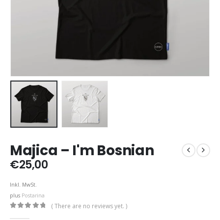
Majica – I'm Bosnian
€
25,00
Inkl. MwSt.
plus
Postarina
( There are no reviews yet. )
0
out of 5