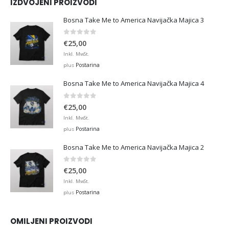
IZDVOJENI PROIZVODI
Bosna Take Me to America Navijačka Majica 3
0
out of 5
€
25,00
Inkl. MwSt.
Postarina
plus
Bosna Take Me to America Navijačka Majica 4
0
out of 5
€
25,00
Inkl. MwSt.
Postarina
plus
Bosna Take Me to America Navijačka Majica 2
0
out of 5
€
25,00
Inkl. MwSt.
Postarina
plus
OMILJENI PROIZVODI