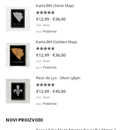
Karta BIH (Silver Map)
4.95
out of 5
Price
–
€
12,99
€
36,00
range:
Inkl. MwSt.
€12,99
Postarina
plus
through
Karta BIH (Golden Map)
€36,00
4.93
out of 5
Price
–
€
12,99
€
36,00
range:
Inkl. MwSt.
€12,99
Postarina
plus
through
Fleur de Lys - Silver Ljiljan
€36,00
4.88
out of 5
Price
–
€
12,99
€
45,00
range:
Inkl. MwSt.
€12,99
Postarina
plus
through
€45,00
NOVI PROIZVODI
Bosna Take Me to America Navijačka Majica 3