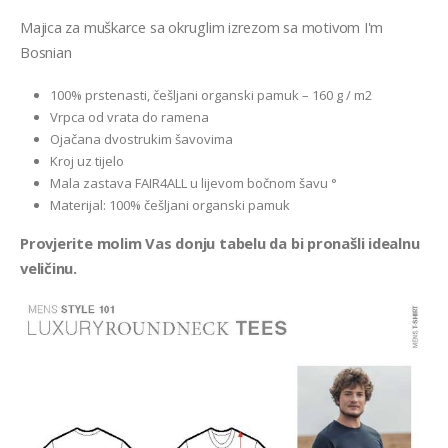
Majica za muškarce sa okruglim izrezom sa motivom I'm
Bosnian
100% prstenasti, češljani organski pamuk – 160 g / m2
Vrpca od vrata do ramena
Ojačana dvostrukim šavovima
Kroj uz tijelo
Mala zastava FAIR4ALL u lijevom bočnom šavu °
Materijal: 100% češljani organski pamuk
Provjerite molim Vas donju tabelu da bi pronašli idealnu
veličinu.