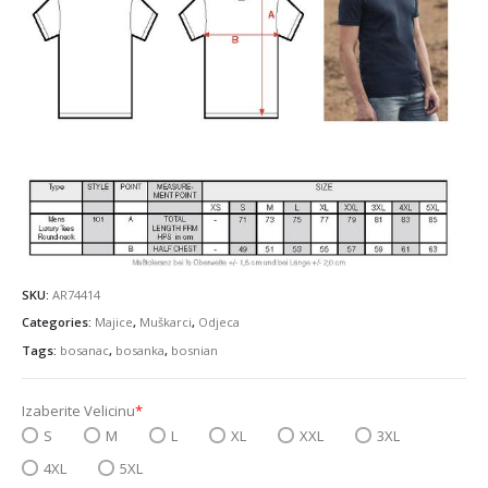
SKU:
AR74414
Categories:
Majice
,
Muškarci
,
Odjeca
Tags:
bosanac
,
bosanka
,
bosnian
Izaberite Velicinu
*
S
M
L
XL
XXL
3XL
4XL
5XL