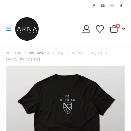
0
POČETNA
PRODAVNICA
MAJICE
,
MUŠKARCI
,
ODJECA
MAJICA – I'M BOSNIAN