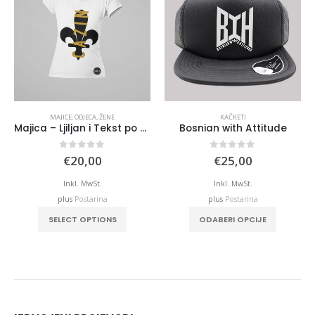
MAJICE
,
ODJECA
,
ŽENE
KAČKETI
Majica – Ljiljan i Tekst po Želji
Bosnian with Attitude
0
out of 5
0
out of 5
€
20,00
€
25,00
Inkl. MwSt.
Inkl. MwSt.
plus
Postarina
plus
Postarina
This product has multiple variants. The options may be chosen on the product page
SELECT OPTIONS
ODABERI OPCIJE