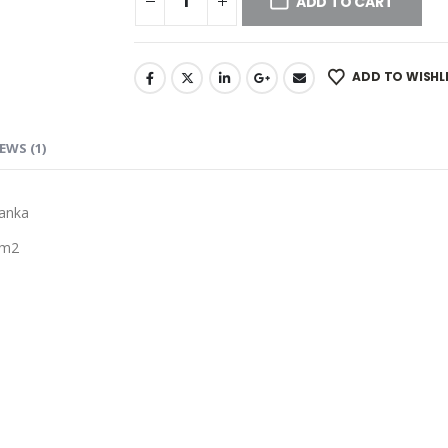
ADD TO CART
ADD TO WISHL
EWS (1)
sanka
 m2