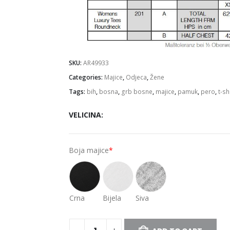
SKU:
AR49933
Categories:
Majice
,
Odjeca
,
Žene
Tags:
bih
,
bosna
,
grb bosne
,
majice
,
pamuk
,
pero
,
t-sh
VELICINA
Boja majice
*
Crna
Bijela
Siva