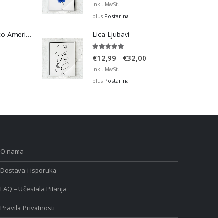
range:
Inkl. MwSt.
€12,99
Postarina
plus
through
Bosna Take Me to America Navijačka Majica 2
Lica Ljubavi
€32,00
5.00
out of 5
Price
–
€
12,99
€
32,00
range:
Inkl. MwSt.
€12,99
Postarina
plus
through
€32,00
O nama
Dostava i isporuka
FAQ – Učestala Pitanja
Pravila Privatnosti