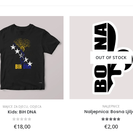
OUT OF STOCK
NALJEPNICE
MAJICE ZA DJECU
,
ODJECA
Naljepnica: Bosna Ljil
Kids: BiH DNA
5.00
out of 5
0
out of 5
€
2,00
€
18,00