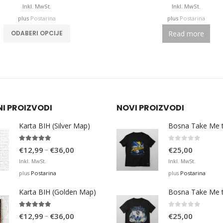
Inkl. MwSt.
Inkl. MwSt.
plus
Postarina
plus
Postarina
Read more
ODABERI OPCIJE
NI PROIZVODI
NOVI PROIZVODI
Karta BIH (Silver Map)
4.95
out of 5
0
out of 5
Price
–
€
12,99
€
36,00
€
25,00
range:
Inkl. MwSt.
Inkl. MwSt.
€12,99
Postarina
Postarina
plus
plus
through
Karta BIH (Golden Map)
€36,00
4.93
out of 5
0
out of 5
Price
–
€
12,99
€
36,00
€
25,00