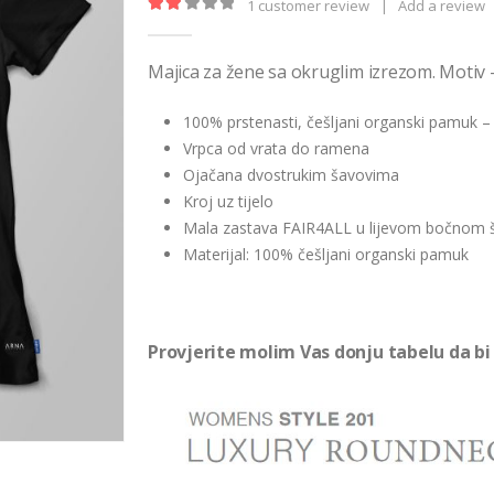
1
customer review
|
Add a review
2.00
out of 5
Majica za žene sa okruglim izrezom. Motiv 
100% prstenasti, češljani organski pamuk –
Vrpca od vrata do ramena
Ojačana dvostrukim šavovima
Kroj uz tijelo
Mala zastava FAIR4ALL u lijevom bočnom 
Materijal: 100% češljani organski pamuk
Provjerite molim Vas donju tabelu da bi 