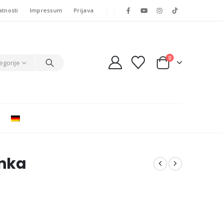
atnosti
Impressum
Prijava
0
egorije
anka