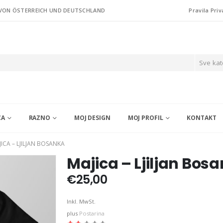
 VON ÖSTERREICH UND DEUTSCHLAND
Pravila Priv
Sve kat
CA
RAZNO
MOJ DESIGN
MOJ PROFIL
KONTAKT
ICA – LJILJAN BOSANKA
Majica – Ljiljan Bos
€
25,00
Inkl. MwSt.
plus
Postarina