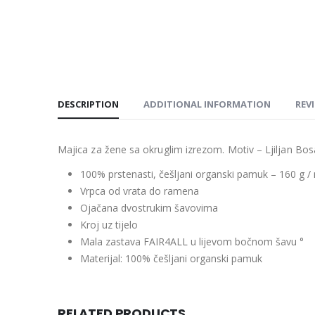
DESCRIPTION
ADDITIONAL INFORMATION
REVI
Majica za žene sa okruglim izrezom. Motiv – Ljiljan Bo
100% prstenasti, češljani organski pamuk – 160 g /
Vrpca od vrata do ramena
Ojačana dvostrukim šavovima
Kroj uz tijelo
Mala zastava FAIR4ALL u lijevom bočnom šavu °
Materijal: 100% češljani organski pamuk
RELATED PRODUCTS