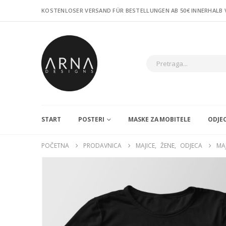
KOSTENLOSER VERSAND FÜR BESTELLUNGEN AB 50€ INNERHALB
START
POSTERI
MASKE ZA MOBITELE
ODJE
POČETNA
PRODAVNICA
MAJICE
,
ŽENE
,
ODJECA
MAJ