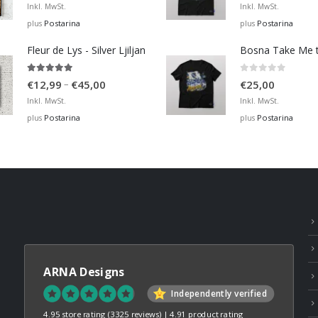
range:
Inkl. MwSt.
Inkl. MwSt.
€12,99
Postarina
Postarina
plus
plus
through
Fleur de Lys - Silver Ljiljan
€36,00
4.88
out of 5
0
out of 5
Price
–
€
12,99
€
45,00
€
25,00
range:
Inkl. MwSt.
Inkl. MwSt.
€12,99
Postarina
Postarina
plus
plus
through
€45,00
ARNA Designs
Independently verified
4.95 store rating
(3325 reviews)
|
4.91 product rating