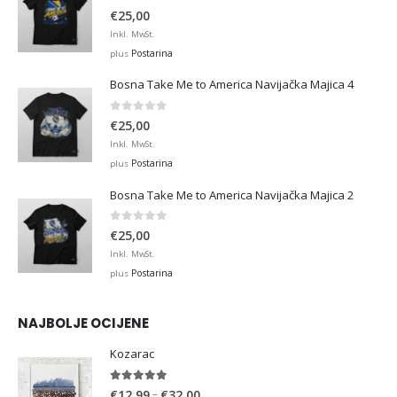
0
out of 5
€
25,00
Inkl. MwSt.
Postarina
plus
Bosna Take Me to America Navijačka Majica 4
0
out of 5
€
25,00
Inkl. MwSt.
Postarina
plus
Bosna Take Me to America Navijačka Majica 2
0
out of 5
€
25,00
Inkl. MwSt.
Postarina
plus
NAJBOLJE OCIJENE
Kozarac
5.00
out of 5
Price
–
€
12,99
€
32,00