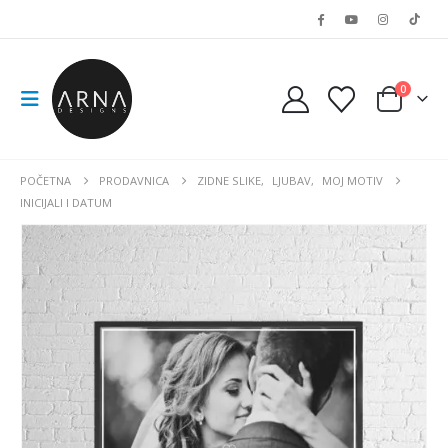
0
POČETNA
PRODAVNICA
ZIDNE SLIKE
,
LJUBAV
,
MOJ MOTIV
INICIJALI I DATUM