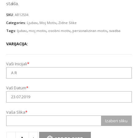
stakla.
SKU:
AR12534
Categories:
Ljubav
,
Moj Motiv
,
Zidne Slike
Tags:
ljubav
,
moj motiv
,
osobni motiv
,
personaliziran motiv
,
svadba
VARIJACIJA
Vaši Inicijali
*
Vaš Datum
*
Vaša Slika
*
Izaberi sliku