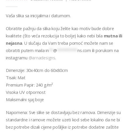
5.00
out of 5
Vaša slika sa inicijalima i datumom.
Obratite pažnju da slika koju želite kao motiv bude dobre
kvalitete (što veća rezolucija to bolje) kako nebi bila
mutna ili
nejasna
. U slučaju da Vam treba pomoć možete nam se
obratiti putem maila
in
**
@
*********
ns.com
ili porukom na
instagramu
@arnadesigns
.
Dimenzije: 30x40cm do 60x80cm
Tisak: Mat
Premium Papir: 240 g/m²
Visoka UV otpornost
Maksimalni sjaj boje
Napomena: Sve slike se dostavljaju bez ramova. Dimenzije su
standardne i ramove možete uzeti kod sebe lokalno da ne bi
bez potrebe dizali cijene pošiljke iz potrebe dodatne zaštite