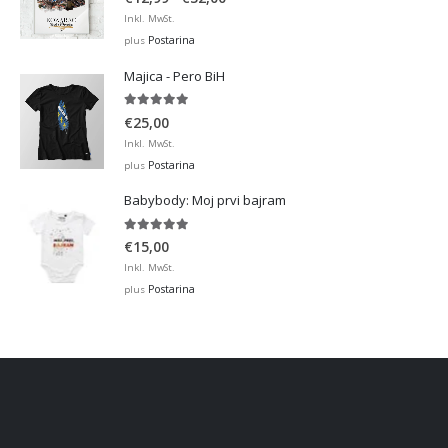
range:
Inkl. MwSt.
€12,99
Postarina
plus
through
Majica - Pero BiH
€32,00
5.00
out of 5
€
25,00
Inkl. MwSt.
Postarina
plus
Babybody: Moj prvi bajram
5.00
out of 5
€
15,00
Inkl. MwSt.
Postarina
plus