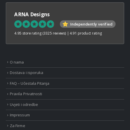
ARNA Designs
Independently verified
4.95 store rating
(3325 reviews)
|
4.91 product rating
O nama
Dostava i isporuka
FAQ – Učestala Pitanja
Pravila Privatnosti
Uvjeti i odredbe
Impressum
Za Firme