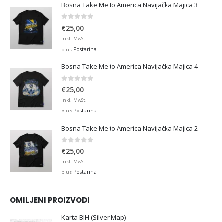
Bosna Take Me to America Navijačka Majica 3
0
out of 5
€
25,00
Inkl. MwSt.
Postarina
plus
Bosna Take Me to America Navijačka Majica 4
0
out of 5
€
25,00
Inkl. MwSt.
Postarina
plus
Bosna Take Me to America Navijačka Majica 2
0
out of 5
€
25,00
Inkl. MwSt.
Postarina
plus
OMILJENI PROIZVODI
Karta BIH (Silver Map)