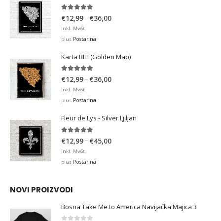
4.95
out of 5
Price
–
€
12,99
€
36,00
range:
Inkl. MwSt.
€12,99
Postarina
plus
through
Karta BIH (Golden Map)
€36,00
4.93
out of 5
Price
–
€
12,99
€
36,00
range:
Inkl. MwSt.
€12,99
Postarina
plus
through
Fleur de Lys - Silver Ljiljan
€36,00
4.88
out of 5
Price
–
€
12,99
€
45,00
range:
Inkl. MwSt.
€12,99
Postarina
plus
through
€45,00
NOVI PROIZVODI
Bosna Take Me to America Navijačka Majica 3