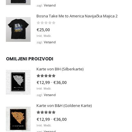
Versand
zzgl.
Bosna Take Me to America Navijačka Majica 2
0
von 5
€
25,00
Inkl. MwSt.
Versand
zzgl.
OMILJENI PROIZVODI
Karte von BIH (Silberkarte)
4.92
von 5
Preisspanne:
–
€
12,99
€
36,00
€12,99
Inkl. MwSt.
bis
Versand
zzgl.
€36,00
Karte von B&H (Goldene Karte)
4.98
von 5
Preisspanne:
–
€
12,99
€
36,00
€12,99
Inkl. MwSt.
bis
Versand
zzgl.