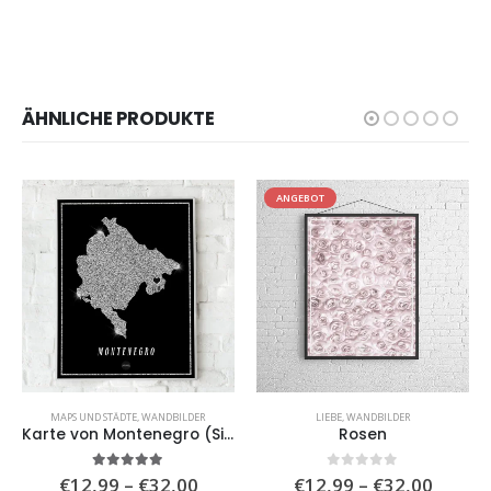
ÄHNLICHE PRODUKTE
ANGEBOT
MAPS UND STÄDTE
,
WANDBILDER
LIEBE
,
WANDBILDER
Karte von Montenegro (Silver Map)
Rosen
isspanne:
Preisspanne:
Preiss
5.00
von 5
0
von 5
€
12,99
–
€
32,00
€
12,99
–
€
32,00