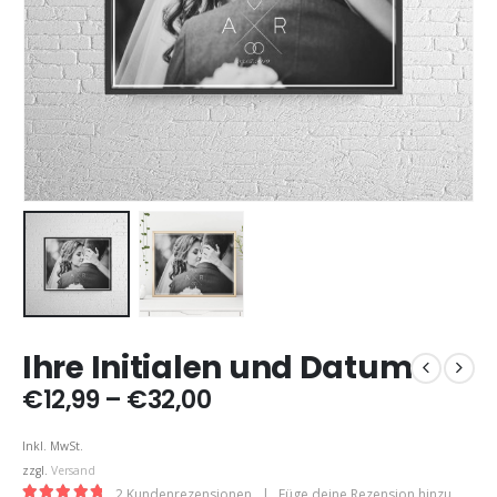
Ihre Initialen und Datum
Preisspanne:
€
12,99
–
€
32,00
€12,99
bis
Inkl. MwSt.
€32,00
zzgl.
Versand
2
Kundenrezensionen
|
Füge deine Rezension hinzu