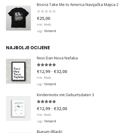
Bosna Take Me to America Navijačka Majica 2
0
von 5
€
25,00
Inkl. MwSt.
Versand
zzgl.
NAJBOLJE OCIJENE
Novi Dan Nova Nafaka
5.00
von 5
Preisspanne:
–
€
12,99
€
32,00
€12,99
Inkl. MwSt.
bis
Versand
zzgl.
€32,00
Kindermotiv mit Geburtsdaten 3
5.00
von 5
Preisspanne:
–
€
12,99
€
32,00
€12,99
Inkl. MwSt.
bis
Versand
zzgl.
€32,00
Bujrum (Black)