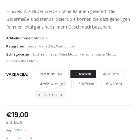
Hinweis: Alle Bilder werden ohne Rahmen geliefert. Die
Bildermaße sind standardisiert. Sie können die dazugehörigen
Rahmen lokal ganz nach Ihrem Geschmack beziehen.
Artikelnummer:
AR12534
Kategorien:
Liebe
,
Mein Bild
,
Wandbilder
Schlagwörter:
Hochzeit
,
liebe
,
Mein Motiv
,
Personalisierte Motiv
,
Persönliches Motiv
VARIJACIJA
20x30cm (A4)
30x40cm
40x50cm
42x59.4cm (A2)
50x70cm
60x80cm
ZURÜCKSETZEN
€
19,00
Inkl. MwSt.
zzgl.
Versand