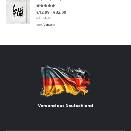
5.00
von 5
Preisspanne:
–
€
12,99
€
32,00
€12,99
Inkl. MwSt.
bis
Versand
zzgl.
€32,00
Versand aus Deutschland