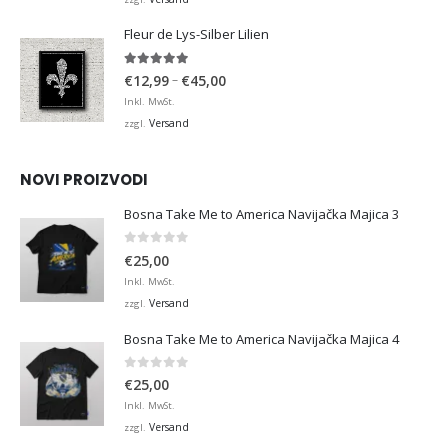
€36,00
Fleur de Lys-Silber Lilien
4.95
von 5
Preisspanne:
–
€
12,99
€
45,00
€12,99
Inkl. MwSt.
bis
Versand
zzgl.
€45,00
NOVI PROIZVODI
Bosna Take Me to America Navijačka Majica 3
0
von 5
€
25,00
Inkl. MwSt.
Versand
zzgl.
Bosna Take Me to America Navijačka Majica 4
0
von 5
€
25,00
Inkl. MwSt.
Versand
zzgl.