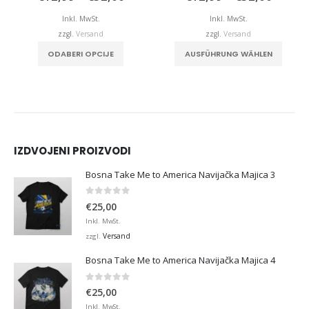
,99
€12,99
€12,9
bis
bis
Inkl. MwSt.
Inkl. MwSt.
,00
€32,00
€32,0
zzgl.
Versand
zzgl.
Versand
duktseite gewählt werden
Dieses Produkt weist mehrere Varianten auf. Die Optionen können auf der Produktseite gewählt werden
Dieses Produkt weist mehrere Varianten auf. Die Optionen können auf der Produktseite
ODABERI OPCIJE
AUSFÜHRUNG WÄHLEN
IZDVOJENI PROIZVODI
Bosna Take Me to America Navijačka Majica 3
0
von 5
€
25,00
Inkl. MwSt.
Versand
zzgl.
Bosna Take Me to America Navijačka Majica 4
0
von 5
€
25,00
Inkl. MwSt.