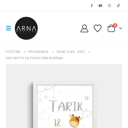
0
POČETNA
PRODAVNICA
ZIDNE SLIKE
,
KIDS
KIDS MOTIV SA PODATCIMA ROĐENJA