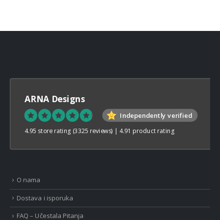
through
€32,00
ARNA Designs
Independently verified
4.95 store rating
(3325 reviews)
|
4.91 product rating
O nama
Dostava i isporuka
FAQ – Učestala Pitanja