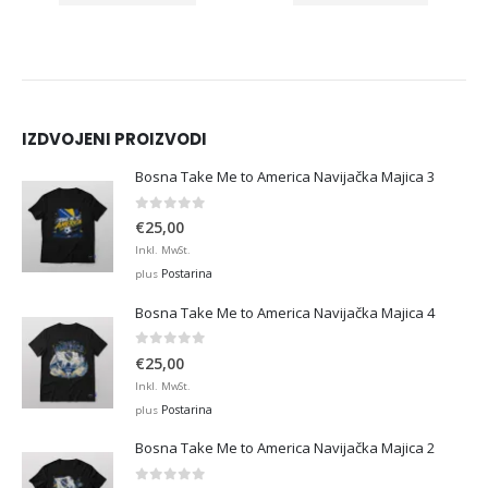
IZDVOJENI PROIZVODI
Bosna Take Me to America Navijačka Majica 3
0
out of 5
€
25,00
Inkl. MwSt.
Postarina
plus
Bosna Take Me to America Navijačka Majica 4
0
out of 5
€
25,00
Inkl. MwSt.
Postarina
plus
Bosna Take Me to America Navijačka Majica 2