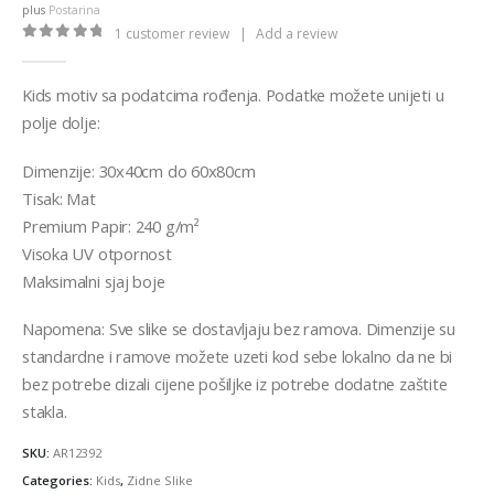
through
plus
Postarina
€32,00
1
customer review
|
Add a review
0
out of 5
Kids motiv sa podatcima rođenja. Podatke možete unijeti u
polje dolje:
Dimenzije: 30x40cm do 60x80cm
Tisak: Mat
Premium Papir: 240 g/m²
Visoka UV otpornost
Maksimalni sjaj boje
Napomena: Sve slike se dostavljaju bez ramova. Dimenzije su
standardne i ramove možete uzeti kod sebe lokalno da ne bi
bez potrebe dizali cijene pošiljke iz potrebe dodatne zaštite
stakla.
SKU:
AR12392
Categories:
Kids
,
Zidne Slike