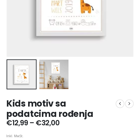
Kids motiv sa
podatcima rođenja
Price
€
12,99
–
€
32,00
range:
€12,99
Inkl. MwSt.