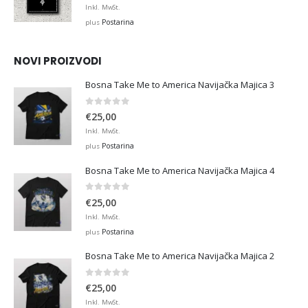
range:
Inkl. MwSt.
€12,99
Postarina
plus
through
€45,00
NOVI PROIZVODI
Bosna Take Me to America Navijačka Majica 3
0
out of 5
€
25,00
Inkl. MwSt.
Postarina
plus
Bosna Take Me to America Navijačka Majica 4
0
out of 5
€
25,00
Inkl. MwSt.
Postarina
plus
Bosna Take Me to America Navijačka Majica 2
0
out of 5
€
25,00
Inkl. MwSt.