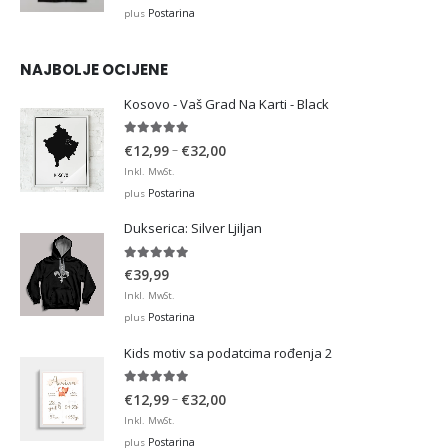
Postarina
plus
NAJBOLJE OCIJENE
Kosovo - Vaš Grad Na Karti - Black
5.00
out of 5
Price
–
€
12,99
€
32,00
range:
Inkl. MwSt.
€12,99
Postarina
plus
through
Dukserica: Silver Ljiljan
€32,00
5.00
out of 5
€
39,99
Inkl. MwSt.
Postarina
plus
Kids motiv sa podatcima rođenja 2
5.00
out of 5
Price
–
€
12,99
€
32,00
range:
Inkl. MwSt.
€12,99
Postarina
plus