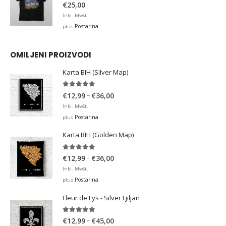
0
out of 5
€
25,00
Inkl. MwSt.
Postarina
plus
OMILJENI PROIZVODI
Karta BIH (Silver Map)
4.95
out of 5
Price
–
€
12,99
€
36,00
range:
Inkl. MwSt.
€12,99
Postarina
plus
through
Karta BIH (Golden Map)
€36,00
4.93
out of 5
Price
–
€
12,99
€
36,00
range:
Inkl. MwSt.
€12,99
Postarina
plus
through
Fleur de Lys - Silver Ljiljan
€36,00
4.88
out of 5
Price
–
€
12,99
€
45,00