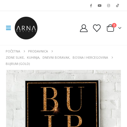
0
POČETNA
PRODAVNICA
ZIDNE SLIKE
,
KUHINJA
,
DNEVNI BORAVAK
,
BOSNA I HERCEGOVINA
BUJRUM (GOLD)