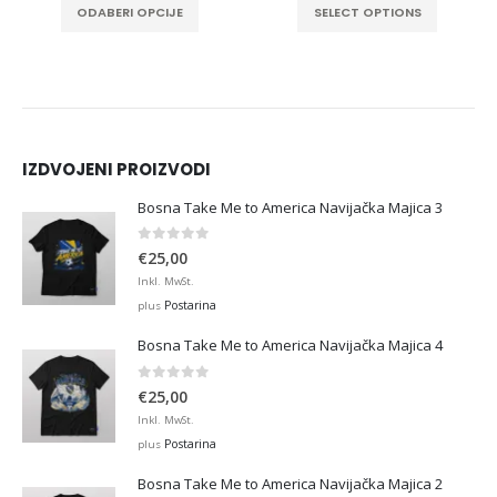
ODABERI OPCIJE
SELECT OPTIONS
IZDVOJENI PROIZVODI
Bosna Take Me to America Navijačka Majica 3
0
out of 5
€
25,00
Inkl. MwSt.
Postarina
plus
Bosna Take Me to America Navijačka Majica 4
0
out of 5
€
25,00
Inkl. MwSt.
Postarina
plus
Bosna Take Me to America Navijačka Majica 2