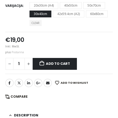
VARIJACIJA
20x30cm (A4)
40x50cm
50x70cm
30x40cm
42x59.4cm (A2)
60x80cm
CLEAR
€
19,00
Inkl. MwSt.
plus
Postarina
ADD TO CART
ADD TO WISHLIST
COMPARE
DESCRIPTION