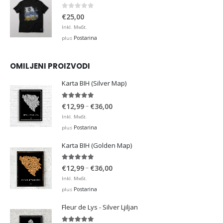
0
out of 5
€
25,00
Inkl. MwSt.
Postarina
plus
OMILJENI PROIZVODI
Karta BIH (Silver Map)
4.95
out of 5
Price
–
€
12,99
€
36,00
range:
Inkl. MwSt.
€12,99
Postarina
plus
through
Karta BIH (Golden Map)
€36,00
4.93
out of 5
Price
–
€
12,99
€
36,00
range:
Inkl. MwSt.
€12,99
Postarina
plus
through
Fleur de Lys - Silver Ljiljan
€36,00