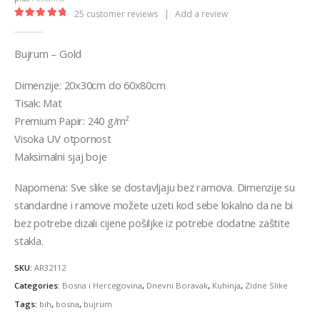
€32,00
25
customer reviews
|
Add a review
4.92
out of 5
Bujrum – Gold
Dimenzije: 20x30cm do 60x80cm
Tisak: Mat
Premium Papir: 240 g/m²
Visoka UV otpornost
Maksimalni sjaj boje
Napomena: Sve slike se dostavljaju bez ramova. Dimenzije su
standardne i ramove možete uzeti kod sebe lokalno da ne bi
bez potrebe dizali cijene pošiljke iz potrebe dodatne zaštite
stakla.
SKU:
AR32112
Categories:
Bosna i Hercegovina
,
Dnevni Boravak
,
Kuhinja
,
Zidne Slike
Tags:
bih
,
bosna
,
bujrum