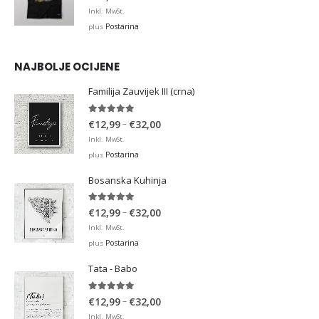
Inkl. MwSt.
Postarina
plus
NAJBOLJE OCIJENE
Familija Zauvijek III (crna)
5.00
out of 5
Price
–
€
12,99
€
32,00
range:
Inkl. MwSt.
€12,99
Postarina
plus
through
Bosanska Kuhinja
€32,00
5.00
out of 5
Price
–
€
12,99
€
32,00
range:
Inkl. MwSt.
€12,99
Postarina
plus
through
Tata - Babo
€32,00
5.00
out of 5
Price
–
€
12,99
€
32,00
range:
Inkl. MwSt.