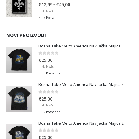
4.88
out of 5
Price
–
€
12,99
€
45,00
range:
Inkl. MwSt.
€12,99
Postarina
plus
through
€45,00
NOVI PROIZVODI
Bosna Take Me to America Navijačka Majica 3
0
out of 5
€
25,00
Inkl. MwSt.
Postarina
plus
Bosna Take Me to America Navijačka Majica 4
0
out of 5
€
25,00
Inkl. MwSt.
Postarina
plus
Bosna Take Me to America Navijačka Majica 2
0
out of 5
€
25,00