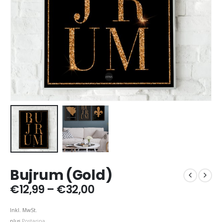
Bujrum (Gold)
Price
€
12,99
–
€
32,00
range:
€12,99
Inkl. MwSt.
through
plus
Postarina