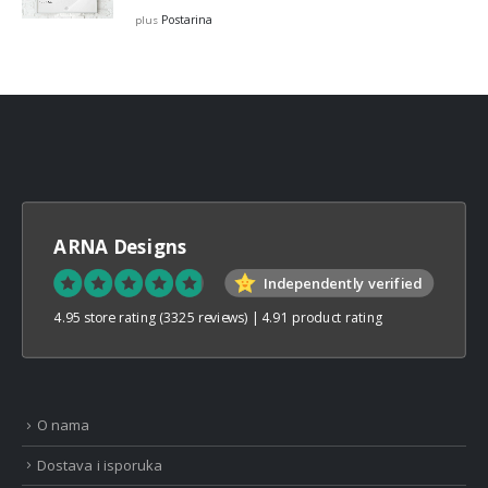
€12,99
Postarina
plus
through
€32,00
ARNA Designs
Independently verified
4.95 store rating
(3325 reviews)
|
4.91 product rating
O nama
Dostava i isporuka