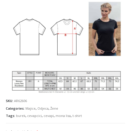
SKU:
AR62606
Categories:
Majice
,
Odjeca
,
Žene
Tags:
burek
,
cevapcici
,
cevapi
,
mona lisa
,
t-shirt