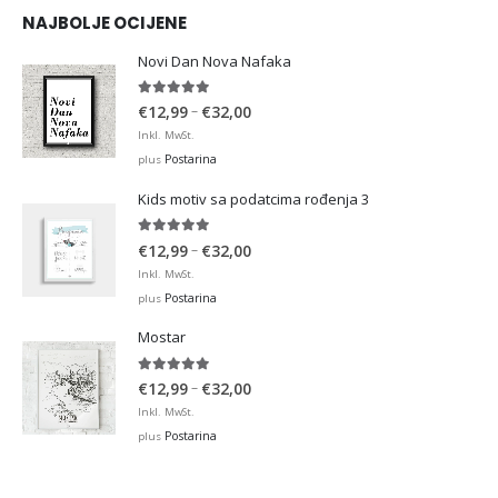
NAJBOLJE OCIJENE
Novi Dan Nova Nafaka
5.00
out of 5
Price
–
€
12,99
€
32,00
range:
Inkl. MwSt.
€12,99
Postarina
plus
through
Kids motiv sa podatcima rođenja 3
€32,00
5.00
out of 5
Price
–
€
12,99
€
32,00
range:
Inkl. MwSt.
€12,99
Postarina
plus
through
Mostar
€32,00
5.00
out of 5
Price
–
€
12,99
€
32,00
range:
Inkl. MwSt.
€12,99
Postarina
plus
through
€32,00