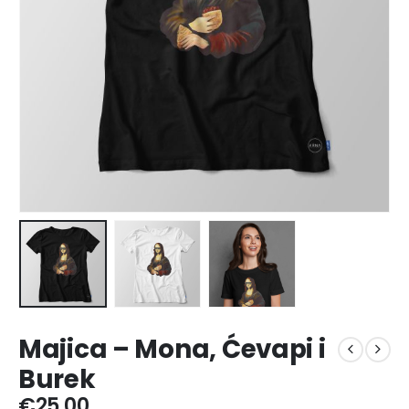
Majica – Mona, Ćevapi i
Burek
€
25,00