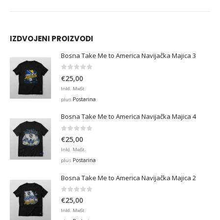
IZDVOJENI PROIZVODI
Bosna Take Me to America Navijačka Majica 3
0
out of 5
€
25,00
Inkl. MwSt.
Postarina
plus
Bosna Take Me to America Navijačka Majica 4
0
out of 5
€
25,00
Inkl. MwSt.
Postarina
plus
Bosna Take Me to America Navijačka Majica 2
0
out of 5
€
25,00
Inkl. MwSt.