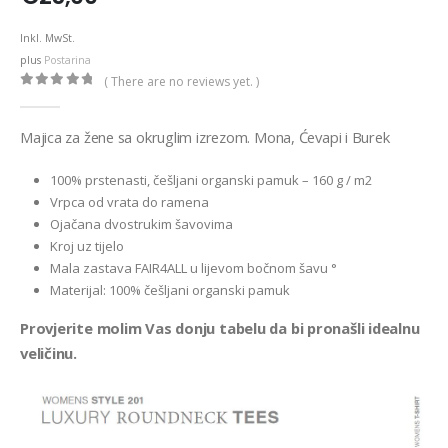
Inkl. MwSt.
plus
Postarina
( There are no reviews yet. )
0
out of 5
Majica za žene sa okruglim izrezom. Mona, Ćevapi i Burek
100% prstenasti, češljani organski pamuk – 160 g / m2
Vrpca od vrata do ramena
Ojačana dvostrukim šavovima
Kroj uz tijelo
Mala zastava FAIR4ALL u lijevom bočnom šavu °
Materijal: 100% češljani organski pamuk
Provjerite molim Vas donju tabelu da bi pronašli idealnu
veličinu.