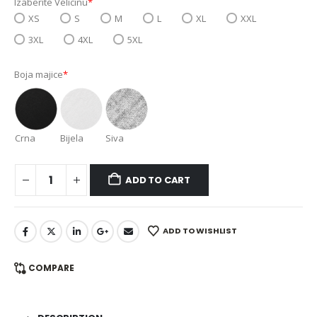
Izaberite Velicinu
*
XS
S
M
L
XL
XXL
3XL
4XL
5XL
Boja majice
*
Crna
Bijela
Siva
ADD TO CART
ADD TO WISHLIST
COMPARE