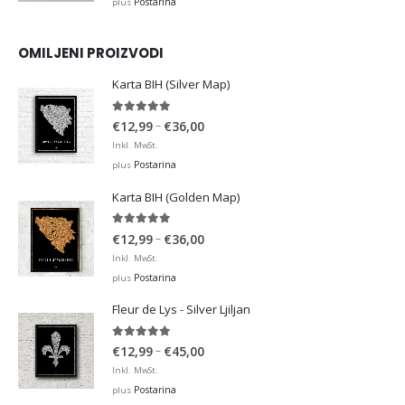
Postarina
plus
OMILJENI PROIZVODI
Karta BIH (Silver Map)
4.95
out of 5
Price
–
€
12,99
€
36,00
range:
Inkl. MwSt.
€12,99
Postarina
plus
through
Karta BIH (Golden Map)
€36,00
4.93
out of 5
Price
–
€
12,99
€
36,00
range:
Inkl. MwSt.
€12,99
Postarina
plus
through
Fleur de Lys - Silver Ljiljan
€36,00
4.88
out of 5
Price
–
€
12,99
€
45,00
range:
Inkl. MwSt.
€12,99
Postarina
plus