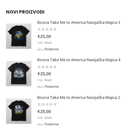
through
€45,00
NOVI PROIZVODI
Bosna Take Me to America Navijačka Majica 3
0
out of 5
€
25,00
Inkl. MwSt.
Postarina
plus
Bosna Take Me to America Navijačka Majica 4
0
out of 5
€
25,00
Inkl. MwSt.
Postarina
plus
Bosna Take Me to America Navijačka Majica 2
0
out of 5
€
25,00
Inkl. MwSt.
Postarina
plus