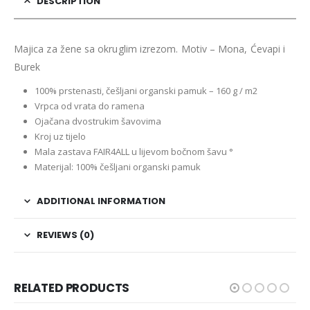
DESCRIPTION
Majica za žene sa okruglim izrezom. Motiv – Mona, Ćevapi i
Burek
100% prstenasti, češljani organski pamuk – 160 g / m2
Vrpca od vrata do ramena
Ojačana dvostrukim šavovima
Kroj uz tijelo
Mala zastava FAIR4ALL u lijevom bočnom šavu °
Materijal: 100% češljani organski pamuk
ADDITIONAL INFORMATION
REVIEWS (0)
RELATED PRODUCTS