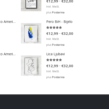
Price
–
€
12,99
€
32,00
range:
Inkl. MwSt.
€12,99
Postarina
plus
through
Bosna Take Me to America Navijačka Majica 4
Pero BiH - Bijelo
€32,00
5.00
out of 5
Price
–
€
12,99
€
32,00
range:
Inkl. MwSt.
€12,99
Postarina
plus
through
Bosna Take Me to America Navijačka Majica 2
Lica Ljubavi
€32,00
5.00
out of 5
Price
–
€
12,99
€
32,00
range:
Inkl. MwSt.
€12,99
Postarina
plus
through
€32,00