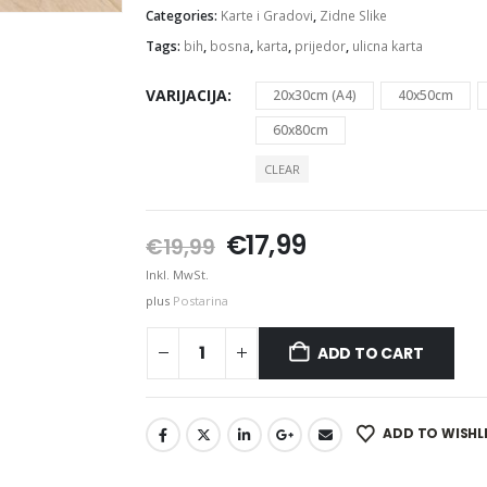
Categories:
Karte i Gradovi
,
Zidne Slike
Tags:
bih
,
bosna
,
karta
,
prijedor
,
ulicna karta
VARIJACIJA
20x30cm (A4)
40x50cm
60x80cm
CLEAR
Original
Current
€
17,99
€
19,99
price
price
Inkl. MwSt.
was:
is:
plus
Postarina
€19,99.
€17,99.
ADD TO CART
ADD TO WISHL