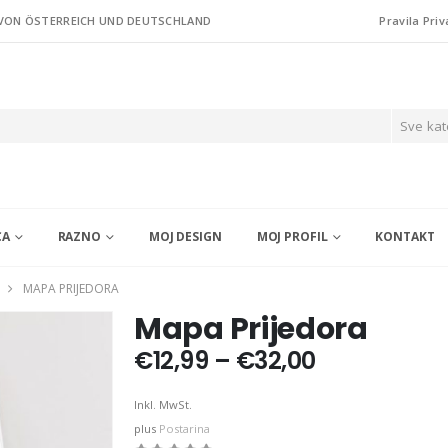
 VON ÖSTERREICH UND DEUTSCHLAND
Pravila Priv
Sve kat
CA
RAZNO
MOJ DESIGN
MOJ PROFIL
KONTAKT
MAPA PRIJEDORA
Mapa Prijedora
Price
€
12,99
–
€
32,00
range:
€12,99
Inkl. MwSt.
through
plus
Postarina