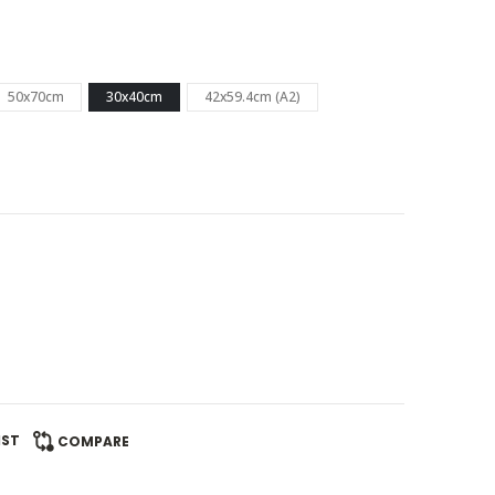
50x70cm
30x40cm
42x59.4cm (A2)
IST
COMPARE