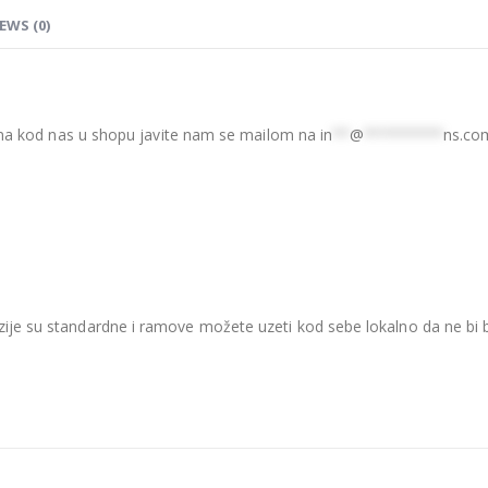
EWS (0)
 nema kod nas u shopu javite nam se mailom na
in
**
@
*********
ns.co
je su standardne i ramove možete uzeti kod sebe lokalno da ne bi be