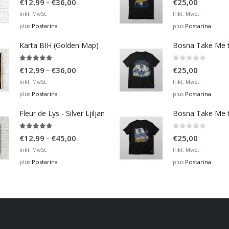
Price
–
€
12,99
€
36,00
€
25,00
range:
Inkl. MwSt.
Inkl. MwSt.
€12,99
Postarina
Postarina
plus
plus
through
Karta BIH (Golden Map)
€36,00
4.93
out of 5
0
out of 5
Price
–
€
12,99
€
36,00
€
25,00
range:
Inkl. MwSt.
Inkl. MwSt.
€12,99
Postarina
Postarina
plus
plus
through
Fleur de Lys - Silver Ljiljan
€36,00
4.88
out of 5
0
out of 5
Price
–
€
12,99
€
45,00
€
25,00
range:
Inkl. MwSt.
Inkl. MwSt.
€12,99
Postarina
Postarina
plus
plus
through
€45,00