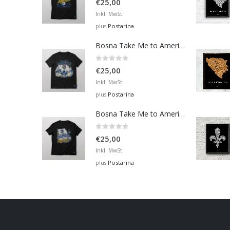
€
25,00
Inkl. MwSt.
Postarina
plus
Bosna Take Me to America Navijačka Majica 4
0
out of 5
€
25,00
Inkl. MwSt.
Postarina
plus
Bosna Take Me to America Navijačka Majica 2
0
out of 5
€
25,00
Inkl. MwSt.
Postarina
plus