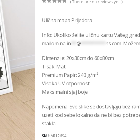
€32,00
( There are no reviews yet. )
0
out of 5
Ulična mapa Prijedora
Info: Ukoliko želite uličnu kartu Vašeg gra
mailom na
in
**
@
*********
ns.com
. Možemo
Dimenzije: 20x30cm do 60x80cm
Tisak: Mat
Premium Papir: 240 g/m²
Visoka UV otpornost
Maksimalni sjaj boje
Napomena: Sve slike se dostavljaju bez ra
uzeti kod sebe lokalno da ne bi bez potrebe 
stakla.
SKU:
AR12694