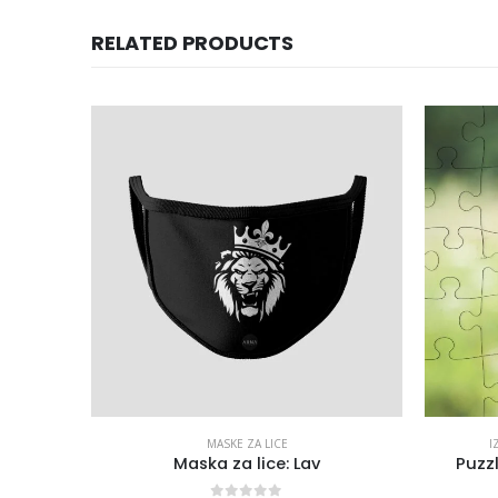
RELATED PRODUCTS
MASKE ZA LICE
I
gnom
Maska za lice: Lav
Puzz