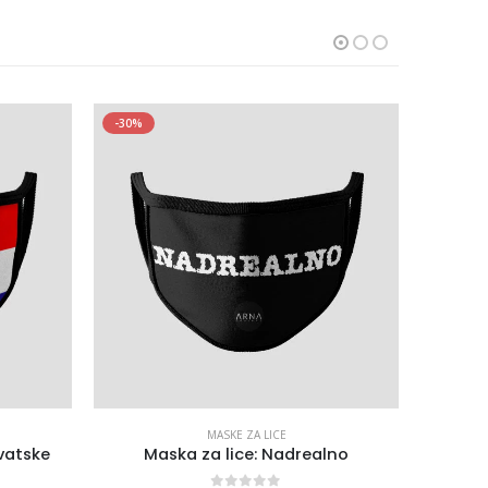
-30%
MASKE ZA LICE
vatske
Maska za lice: Nadrealno
M