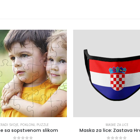
ZRADI SVOJE
,
POKLONI
,
PUZZLE
MASKE ZA LICE
le sa sopstvenom slikom
Maska za lice: Zastava Hr