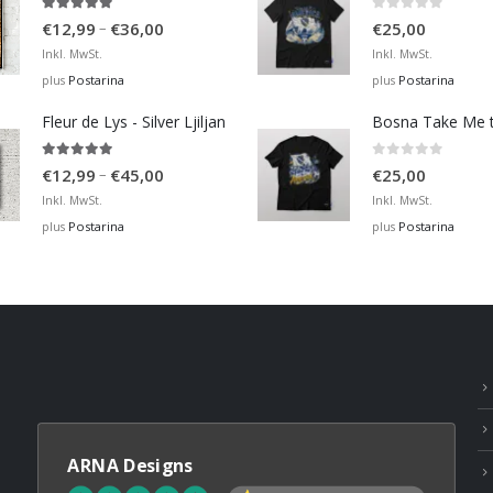
4.93
out of 5
0
out of 5
Price
–
€
12,99
€
36,00
€
25,00
range:
Inkl. MwSt.
Inkl. MwSt.
€12,99
Postarina
Postarina
plus
plus
through
Fleur de Lys - Silver Ljiljan
€36,00
4.88
out of 5
0
out of 5
Price
–
€
12,99
€
45,00
€
25,00
range:
Inkl. MwSt.
Inkl. MwSt.
€12,99
Postarina
Postarina
plus
plus
through
€45,00
ARNA Designs