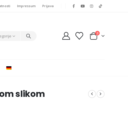
atnosti
Impressum
Prijava
0
egorije
šom slikom