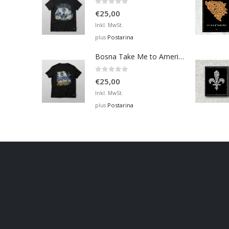
0
out of 5
€
25,00
Inkl. MwSt.
Postarina
plus
Bosna Take Me to America Navijačka Majica 2
0
out of 5
€
25,00
Inkl. MwSt.
Postarina
plus