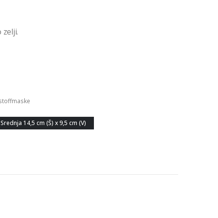
zelji.
stoffmaske
Srednja 14,5 cm (Š) x 9,5 cm (V)