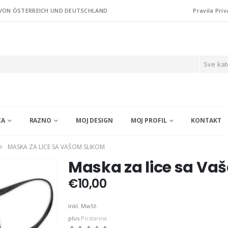
 VON ÖSTERREICH UND DEUTSCHLAND
Pravila Priv
Sve kat
CA
RAZNO
MOJ DESIGN
MOJ PROFIL
KONTAKT
MASKA ZA LICE SA VAŠOM SLIKOM
Maska za lice sa Va
€
10,00
Inkl. MwSt.
plus
Postarina