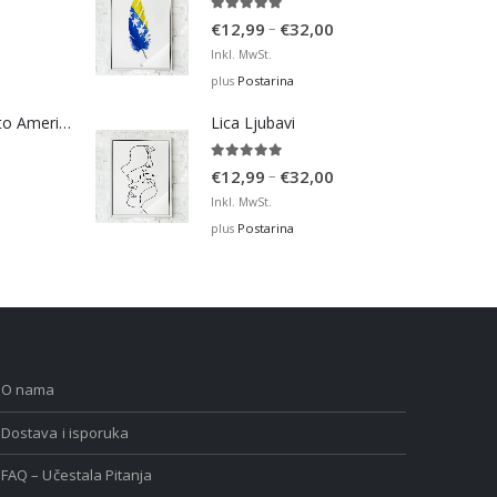
5.00
out of 5
Price
–
€
12,99
€
32,00
range:
Inkl. MwSt.
€12,99
Postarina
plus
through
Bosna Take Me to America Navijačka Majica 2
Lica Ljubavi
€32,00
5.00
out of 5
Price
–
€
12,99
€
32,00
range:
Inkl. MwSt.
€12,99
Postarina
plus
through
€32,00
O nama
Dostava i isporuka
FAQ – Učestala Pitanja