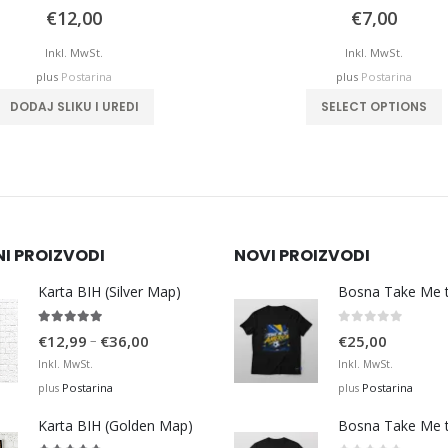
0
out of 5
0
out of 5
€
12,00
€
7,00
Inkl. MwSt.
Inkl. MwSt.
plus
Postarina
plus
Postarina
This product has
DODAJ SLIKU I UREDI
SELECT OPTIONS
NI PROIZVODI
NOVI PROIZVODI
Karta BIH (Silver Map)
4.95
out of 5
0
out of 5
Price
–
€
12,99
€
36,00
€
25,00
range:
Inkl. MwSt.
Inkl. MwSt.
€12,99
Postarina
Postarina
plus
plus
through
Karta BIH (Golden Map)
€36,00