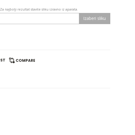
a najbolji rezultat stavite sliku izravno iz aparata.
Izaberi sliku
IST
COMPARE