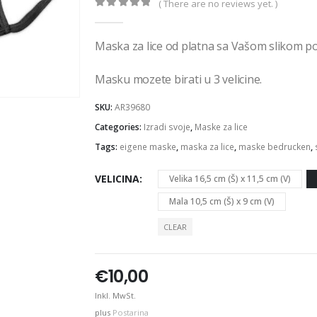
( There are no reviews yet. )
0
out of 5
Maska za lice od platna sa Vašom slikom po 
Masku mozete birati u 3 velicine.
SKU:
AR39680
Categories:
Izradi svoje
,
Maske za lice
Tags:
eigene maske
,
maska za lice
,
maske bedrucken
,
VELICINA
Velika 16,5 cm (Š) x 11,5 cm (V)
Mala 10,5 cm (Š) x 9 cm (V)
CLEAR
€
10,00
Inkl. MwSt.
plus
Postarina