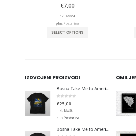
0
out of 5
€
7,00
Inkl. MwSt.
plus
Postarina
iants. The options may be chosen on the product page
This product has multiple variants. The options may be chosen on the product page
SELECT OPTIONS
IZDVOJENI PROIZVODI
OMILJE
Bosna Take Me to America Navijačka Majica 3
0
out of 5
€
25,00
Inkl. MwSt.
Postarina
plus
Bosna Take Me to America Navijačka Majica 4