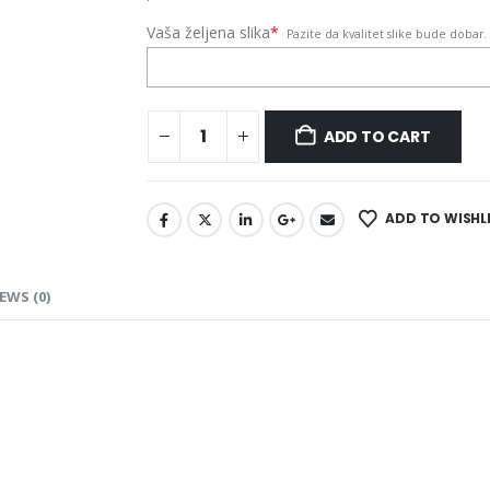
Vaša željena slika
*
Pazite da kvalitet slike bude dobar. Z
ADD TO CART
ADD TO WISHL
EWS (0)