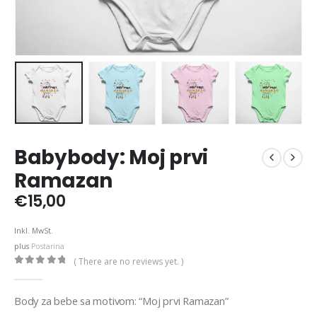
Babybody: Moj prvi
Ramazan
€
15,00
Inkl. MwSt.
plus
Postarina
( There are no reviews yet. )
0
out of 5
Body za bebe sa motivom: “Moj prvi Ramazan”