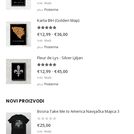
range:
Inkl. MwSt.
€12,99
Postarina
plus
through
Karta BIH (Golden Map)
€36,00
4.93
out of 5
Price
–
€
12,99
€
36,00
range:
Inkl. MwSt.
€12,99
Postarina
plus
through
Fleur de Lys - Silver Ljiljan
€36,00
4.88
out of 5
Price
–
€
12,99
€
45,00
range:
Inkl. MwSt.
€12,99
Postarina
plus
through
€45,00
NOVI PROIZVODI
Bosna Take Me to America Navijačka Majica 3
0
out of 5
€
25,00
Inkl. MwSt.