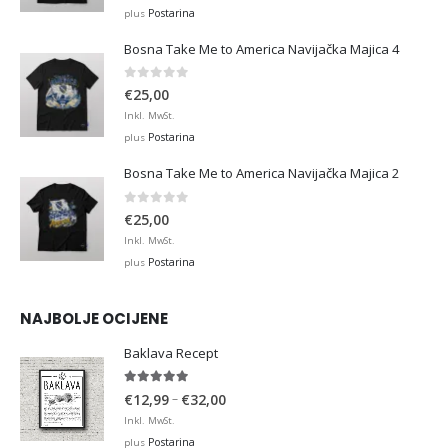
Postarina
plus
Bosna Take Me to America Navijačka Majica 4
0
out of 5
€
25,00
Inkl. MwSt.
Postarina
plus
Bosna Take Me to America Navijačka Majica 2
0
out of 5
€
25,00
Inkl. MwSt.
Postarina
plus
NAJBOLJE OCIJENE
Baklava Recept
5.00
out of 5
Price
–
€
12,99
€
32,00
range:
Inkl. MwSt.
€12,99
Postarina
plus