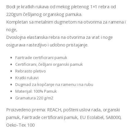
Bodi je kratkih rukava od mekog pletenog 1×1 rebra od
220gsm češljanog organskog pamuka.
Kompletan sa metalnim dugmetom na otvorima za ramena i
noge,
Dvoslojna elastanska rebra na otvorima za vrat i noge
osigurava rastezljivo i udobno pristajanje.
Fairtrade certificirani pamuk
Certificirani, češljani organski pamuk
Rebrasto pletivo
Kratki rukavi
Dugmad za kopčanje na ramenu i na rubu
Materijal: 100% Pamuk
Gramatura 220 g/m2
Proizvedeno prema: REACH, pošteni uslovi rada, organski
pamuk, Fairtrade certificirani pamuk, EU Ecolabel, SA8000,
Oeko-Tex 100