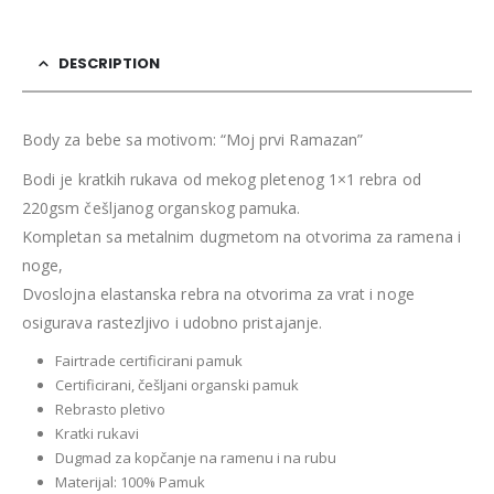
DESCRIPTION
Body za bebe sa motivom: “Moj prvi Ramazan”
Bodi je kratkih rukava od mekog pletenog 1×1 rebra od
220gsm češljanog organskog pamuka.
Kompletan sa metalnim dugmetom na otvorima za ramena i
noge,
Dvoslojna elastanska rebra na otvorima za vrat i noge
osigurava rastezljivo i udobno pristajanje.
Fairtrade certificirani pamuk
Certificirani, češljani organski pamuk
Rebrasto pletivo
Kratki rukavi
Dugmad za kopčanje na ramenu i na rubu
Materijal: 100% Pamuk