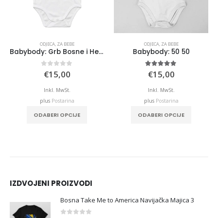
ODJECA
,
ZA BEBE
ODJECA
,
ZA BEBE
Babybody: Grb Bosne i Hercegovine
Babybody: 50 50
0
out of 5
5.00
out of 5
€
15,00
€
15,00
Inkl. MwSt.
Inkl. MwSt.
plus
Postarina
plus
Postarina
ODABERI OPCIJE
ODABERI OPCIJE
IZDVOJENI PROIZVODI
Bosna Take Me to America Navijačka Majica 3