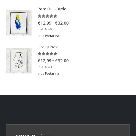
through
Pero BiH - Bijelo
€32,00
5.00
out of 5
Price
–
€
12,99
€
32,00
range:
Inkl. MwSt.
€12,99
Postarina
plus
through
Lica Ljubavi
€32,00
5.00
out of 5
Price
–
€
12,99
€
32,00
range:
Inkl. MwSt.
€12,99
Postarina
plus
through
€32,00