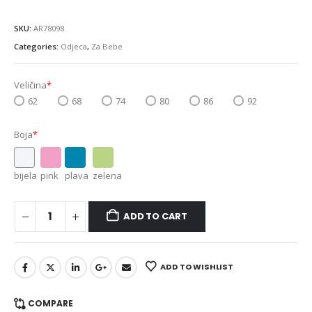
SKU:
AR78098
Categories:
Odjeca
,
Za Bebe
Veličina
*
62
68
74
80
86
92
Boja
*
bijela
pink
plava
zelena
ADD TO CART
ADD TO WISHLIST
COMPARE