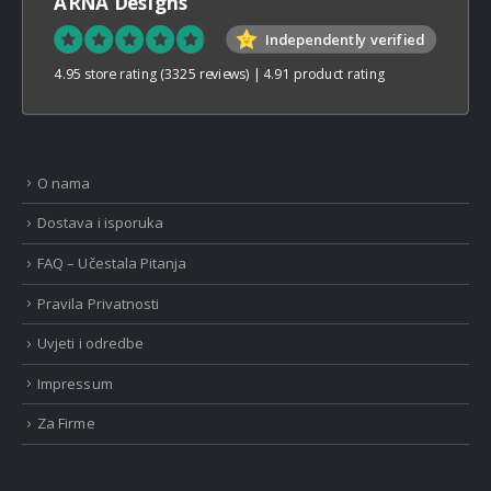
ARNA Designs
Independently verified
4.95 store rating
(3325 reviews)
|
4.91 product rating
O nama
Dostava i isporuka
FAQ – Učestala Pitanja
Pravila Privatnosti
Uvjeti i odredbe
Impressum
Za Firme