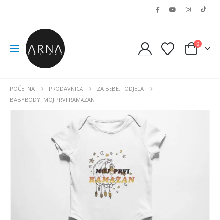
0
POČETNA
PRODAVNICA
ZA BEBE
,
ODJECA
BABYBODY: MOJ PRVI RAMAZAN