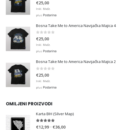
0
out of 5
€
25,00
Inkl. MwSt.
Postarina
plus
Bosna Take Me to America Navijačka Majica 4
0
out of 5
€
25,00
Inkl. MwSt.
Postarina
plus
Bosna Take Me to America Navijačka Majica 2
0
out of 5
€
25,00
Inkl. MwSt.
Postarina
plus
OMILJENI PROIZVODI
Karta BIH (Silver Map)
4.95
out of 5
Price
–
€
12,99
€
36,00