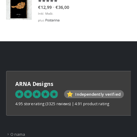
5.00
out of 5
Price
–
€
12,99
€
36,00
range:
Inkl. MwSt.
€12,99
Postarina
plus
through
€36,00
ARNA Designs
Independently verified
4.95 store rating
(3325 reviews)
|
4.91 product rating
O nama