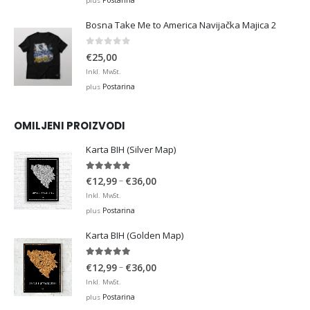
Postarina
plus
Bosna Take Me to America Navijačka Majica 2
0
out of 5
€
25,00
Inkl. MwSt.
Postarina
plus
OMILJENI PROIZVODI
Karta BIH (Silver Map)
4.95
out of 5
Price
–
€
12,99
€
36,00
range:
Inkl. MwSt.
€12,99
Postarina
plus
through
Karta BIH (Golden Map)
€36,00
4.93
out of 5
Price
–
€
12,99
€
36,00
range:
Inkl. MwSt.
€12,99
Postarina
plus