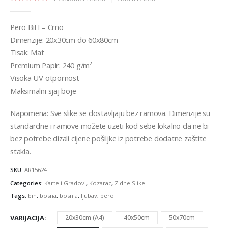
5.00
out of 5
Pero BiH – Crno
Dimenzije: 20x30cm do 60x80cm
Tisak: Mat
Premium Papir: 240 g/m²
Visoka UV otpornost
Maksimalni sjaj boje
Napomena: Sve slike se dostavljaju bez ramova. Dimenzije su
standardne i ramove možete uzeti kod sebe lokalno da ne bi
bez potrebe dizali cijene pošiljke iz potrebe dodatne zaštite
stakla.
SKU:
AR15624
Categories:
Karte i Gradovi
,
Kozarac
,
Zidne Slike
Tags:
bih
,
bosna
,
bosnia
,
ljubav
,
pero
VARIJACIJA
20x30cm (A4)
40x50cm
50x70cm