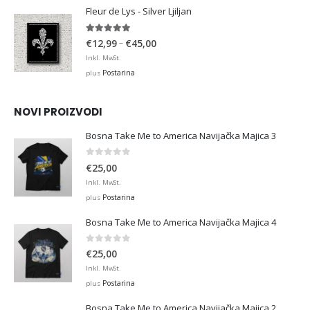
through
Fleur de Lys - Silver Ljiljan
€36,00
4.88
out of 5
Price
–
€
12,99
€
45,00
range:
Inkl. MwSt.
€12,99
Postarina
plus
through
€45,00
NOVI PROIZVODI
Bosna Take Me to America Navijačka Majica 3
0
out of 5
€
25,00
Inkl. MwSt.
Postarina
plus
Bosna Take Me to America Navijačka Majica 4
0
out of 5
€
25,00
Inkl. MwSt.
Postarina
plus
Bosna Take Me to America Navijačka Majica 2