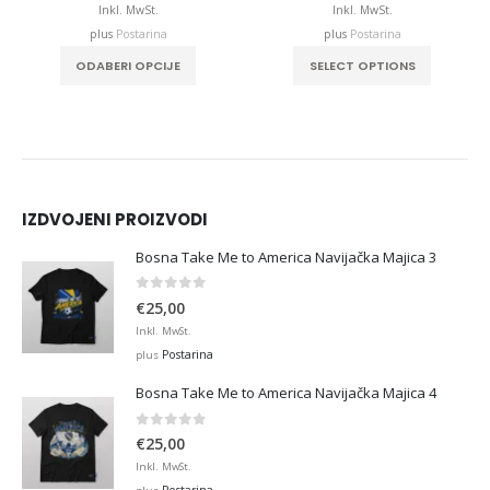
,99
€12,99
€12,9
Inkl. MwSt.
Inkl. MwSt.
ough
through
throu
plus
Postarina
plus
Postarina
,00
€32,00
€32,0
This product has multiple variants. The options may be chosen on the product page
This product has multiple variants. The options may be chosen on the product page
ODABERI OPCIJE
SELECT OPTIONS
IZDVOJENI PROIZVODI
Bosna Take Me to America Navijačka Majica 3
0
out of 5
€
25,00
Inkl. MwSt.
Postarina
plus
Bosna Take Me to America Navijačka Majica 4
0
out of 5
€
25,00
Inkl. MwSt.