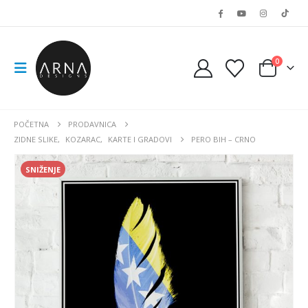
0
POČETNA
PRODAVNICA
ZIDNE SLIKE
,
KOZARAC
,
KARTE I GRADOVI
PERO BIH – CRNO
SNIŽENJE