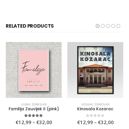
RELATED PRODUCTS
LJUBAV
,
ZIDNE SLIKE
KOZARAC
,
ZIDNE SLIKE
Familija Zauvijek II (pink)
Kinosala Kozarac
e
Price
Price
5.00
out of 5
0
out of 5
€
12,99
–
€
32,00
€
12,99
–
€
32,00
e:
range:
range: