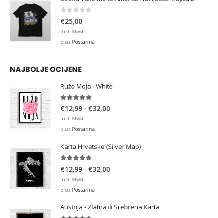
0
out of 5
€
25,00
Inkl. MwSt.
Postarina
plus
NAJBOLJE OCIJENE
Ružo Moja - White
5.00
out of 5
Price
–
€
12,99
€
32,00
range:
Inkl. MwSt.
€12,99
Postarina
plus
through
Karta Hrvatske (Silver Map)
€32,00
5.00
out of 5
Price
–
€
12,99
€
32,00
range:
Inkl. MwSt.
€12,99
Postarina
plus
through
Austrija - Zlatna ili Srebrena Karta
€32,00