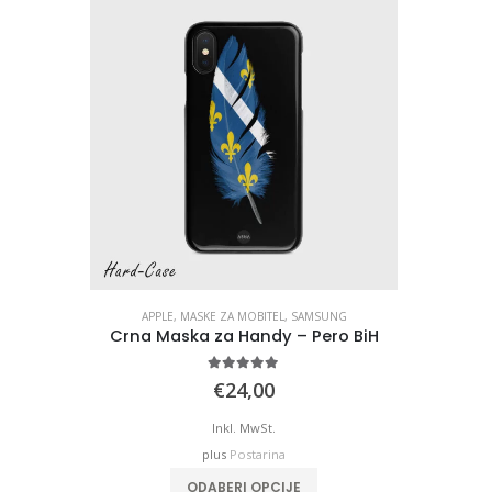
APPLE
,
MASKE ZA MOBITEL
,
SAMSUNG
Crna Maska za Handy – Pero BiH
5.00
out of 5
€
24,00
Inkl. MwSt.
plus
Postarina
ODABERI OPCIJE