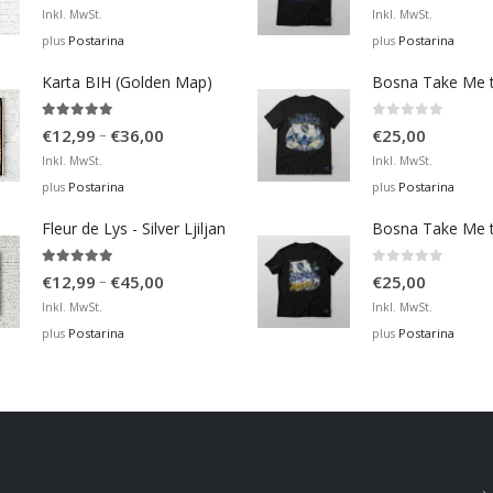
range:
Inkl. MwSt.
Inkl. MwSt.
€12,99
Postarina
Postarina
plus
plus
through
Karta BIH (Golden Map)
€36,00
4.93
out of 5
0
out of 5
Price
–
€
12,99
€
36,00
€
25,00
range:
Inkl. MwSt.
Inkl. MwSt.
€12,99
Postarina
Postarina
plus
plus
through
Fleur de Lys - Silver Ljiljan
€36,00
4.88
out of 5
0
out of 5
Price
–
€
12,99
€
45,00
€
25,00
range:
Inkl. MwSt.
Inkl. MwSt.
€12,99
Postarina
Postarina
plus
plus
through
€45,00