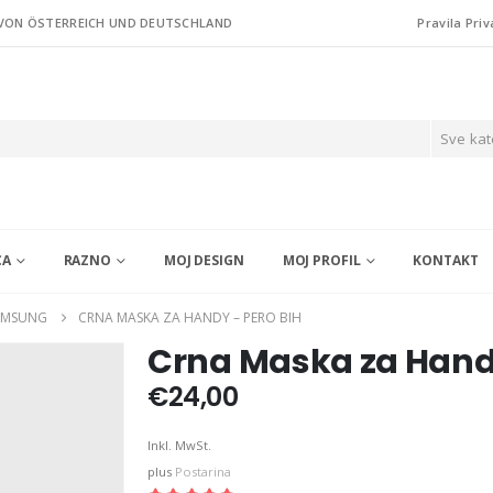
 VON ÖSTERREICH UND DEUTSCHLAND
Pravila Priv
Sve kat
CA
RAZNO
MOJ DESIGN
MOJ PROFIL
KONTAKT
AMSUNG
CRNA MASKA ZA HANDY – PERO BIH
Crna Maska za Handy
€
24,00
Inkl. MwSt.
plus
Postarina