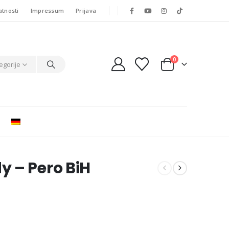
atnosti
Impressum
Prijava
0
egorije
 – Pero BiH