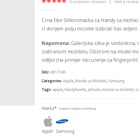
4
customer reviews
|
Add a review
5.00
out of 5
Crna Flex Silikonmaska za Handy sa motivom
U donjem polju mozete izabrati Vas zeljeni 
Napomena:
Galerijska slika je simbolicna
izabranom mobitelu. Obzirom na model mobit
vidljivi (na primjer iskruzenje za fingerprint
SKU:
AR17345
Categories:
Apple
,
Maske za Mobitel
,
Samsung
Tags:
apple
,
handyhuelle
,
iphone
,
maska za mobitel
,
s
Marka
*
Izaberi marku telefona
Apple
Samsung