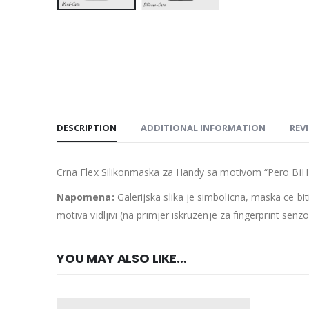
DESCRIPTION
ADDITIONAL INFORMATION
REVI
Crna Flex Silikonmaska za Handy sa motivom “Pero BiH k
Napomena:
Galerijska slika je simbolicna, maska ce b
motiva vidljivi (na primjer iskruzenje za fingerprint senzo
YOU MAY ALSO LIKE…