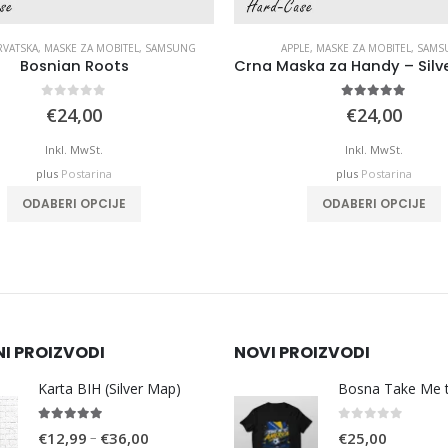
VATSKA
,
MASKE ZA MOBITEL
,
SAMSUNG
APPLE
,
MASKE ZA MOBITEL
,
SAMS
Bosnian Roots
0
out of 5
4.89
out of 5
€
24,00
€
24,00
Inkl. MwSt.
Inkl. MwSt.
plus
Postarina
plus
Postarina
ODABERI OPCIJE
ODABERI OPCIJE
NI PROIZVODI
NOVI PROIZVODI
Karta BIH (Silver Map)
4.95
out of 5
0
out of 5
Price
–
€
12,99
€
36,00
€
25,00