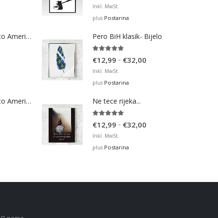
range:
Inkl. MwSt.
€12,99
Postarina
plus
through
Bosna Take Me to America Navijačka Majica 4
Pero BiH klasik- Bijelo
€32,00
5.00
out of 5
Price
–
€
12,99
€
32,00
range:
Inkl. MwSt.
€12,99
Postarina
plus
through
Bosna Take Me to America Navijačka Majica 2
Ne tece rijeka...
€32,00
5.00
out of 5
Price
–
€
12,99
€
32,00
range:
Inkl. MwSt.
€12,99
Postarina
plus
through
€32,00