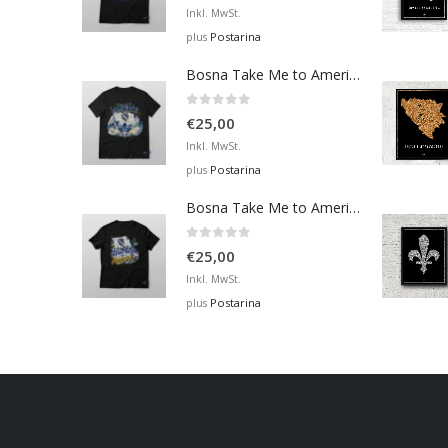
Inkl. MwSt.
Postarina
plus
Bosna Take Me to America Navijačka Majica 4
0
out of 5
€
25,00
Inkl. MwSt.
Postarina
plus
Bosna Take Me to America Navijačka Majica 2
0
out of 5
€
25,00
Inkl. MwSt.
Postarina
plus