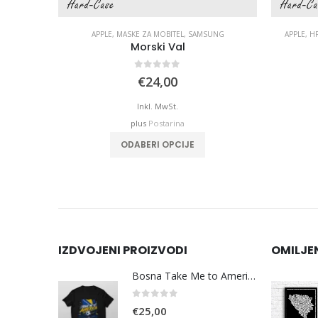
MOBITEL
,
SAMSUNG
APPLE
,
MASKE ZA MOBITEL
,
SAMSUNG
APPLE
,
HR
Morski Val
0
out of 5
€
24,00
Inkl. MwSt.
plus
Postarina
ODABERI OPCIJE
IZDVOJENI PROIZVODI
OMILJE
Bosna Take Me to America Navijačka Majica 3
0
out of 5
€
25,00