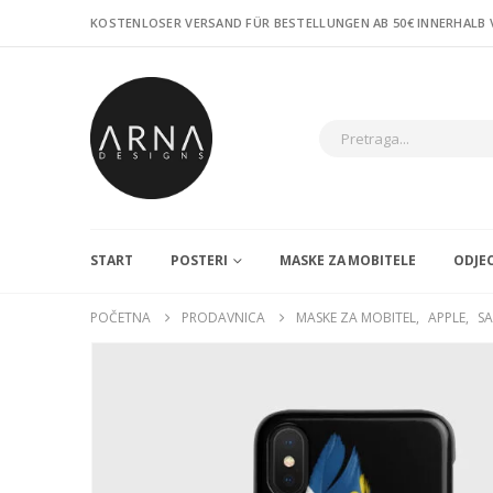
KOSTENLOSER VERSAND FÜR BESTELLUNGEN AB 50€ INNERHALB
START
POSTERI
MASKE ZA MOBITELE
ODJE
POČETNA
PRODAVNICA
MASKE ZA MOBITEL
,
APPLE
,
S