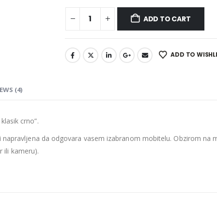
ADD TO CART
ADD TO WISHL
EWS (4)
lasik crno”.
iti napravljena da odgovara vasem izabranom mobitelu. Obzirom na mo
r ili kameru).