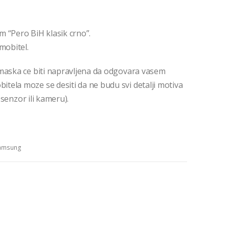
 “Pero BiH klasik crno”.
mobitel.
, maska ce biti napravljena da odgovara vasem
ela moze se desiti da ne budu svi detalji motiva
 senzor ili kameru).
amsung