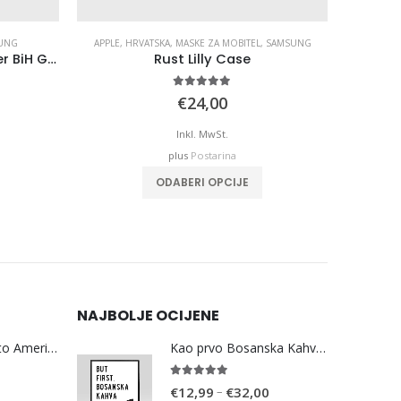
UNG
APPLE
,
HRVATSKA
,
MASKE ZA MOBITEL
,
SAMSUNG
APPLE
,
H
Crna Maska za Handy – Silver BiH Grad na Karti
Rust Lilly Case
5.00
out of 5
€
24,00
Inkl. MwSt.
plus
Postarina
ODABERI OPCIJE
NAJBOLJE OCIJENE
Bosna Take Me to America Navijačka Majica 3
Kao prvo Bosanska Kahva (bijela)
5.00
out of 5
Price
–
€
12,99
€
32,00