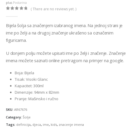
plus
Postarina
( There are no reviews yet. )
0
out of 5
Bijela šolja sa značenjem izabranog imena. Na jednoj strani je
ime po želji a na drugoj značenje ukrašeno sa označenim
figuricama.
U donjem polju možete upisati ime po želji i značenje. Značenje
imena možete saznati online pretragom na primjer na google.
Boja: Bijela
Tisak: Visoki Glanc
Kapacitet: 300ml
Dimenzije: 94mm x 82mm
Pranje: Mašinsko i ručno
SKU:
AR67676
Category:
Šolje
Tags:
definicija
,
djeca
,
ime
,
kids
,
znacenje imena