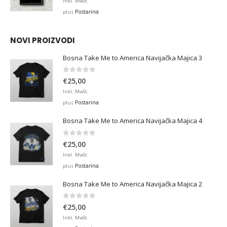
range:
Inkl. MwSt.
€12,99
Postarina
plus
through
€45,00
NOVI PROIZVODI
Bosna Take Me to America Navijačka Majica 3
0
out of 5
€
25,00
Inkl. MwSt.
Postarina
plus
Bosna Take Me to America Navijačka Majica 4
0
out of 5
€
25,00
Inkl. MwSt.
Postarina
plus
Bosna Take Me to America Navijačka Majica 2
0
out of 5
€
25,00
Inkl. MwSt.