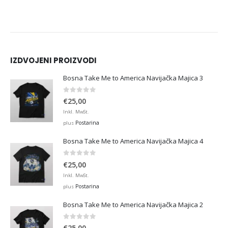
IZDVOJENI PROIZVODI
Bosna Take Me to America Navijačka Majica 3
0
out of 5
€
25,00
Inkl. MwSt.
Postarina
plus
Bosna Take Me to America Navijačka Majica 4
0
out of 5
€
25,00
Inkl. MwSt.
Postarina
plus
Bosna Take Me to America Navijačka Majica 2
0
out of 5
€
25,00