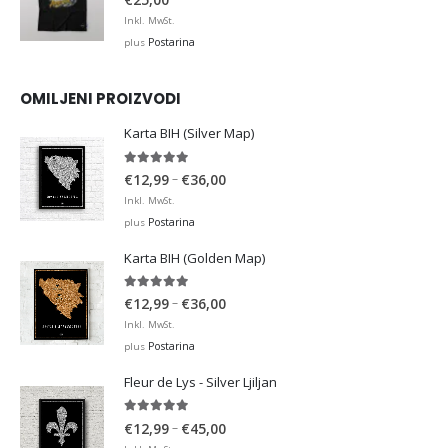
Inkl. MwSt.
Postarina
plus
OMILJENI PROIZVODI
Karta BIH (Silver Map)
4.95
out of 5
Price
–
€
12,99
€
36,00
range:
Inkl. MwSt.
€12,99
Postarina
plus
through
Karta BIH (Golden Map)
€36,00
4.93
out of 5
Price
–
€
12,99
€
36,00
range:
Inkl. MwSt.
€12,99
Postarina
plus
through
Fleur de Lys - Silver Ljiljan
€36,00
4.88
out of 5
Price
–
€
12,99
€
45,00