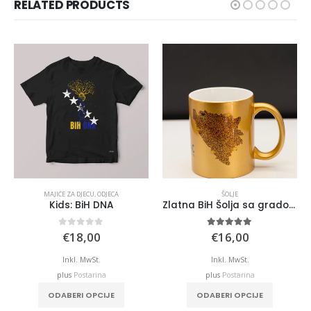
RELATED PRODUCTS
MAJICE ZA DJECU
,
ODJECA
ŠOLJE
Kids: BiH DNA
Zlatna BiH Šolja sa gradom po želji
e
0
out of 5
5.00
out of 5
€
18,00
€
16,00
e:
,99
Inkl. MwSt.
Inkl. MwSt.
ough
plus
Postarina
plus
Postarina
,00
ODABERI OPCIJE
ODABERI OPCIJE