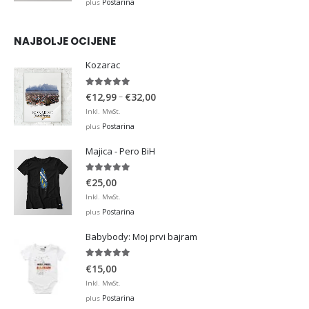
Postarina
plus
NAJBOLJE OCIJENE
Kozarac
5.00
out of 5
Price
–
€
12,99
€
32,00
range:
Inkl. MwSt.
€12,99
Postarina
plus
through
Majica - Pero BiH
€32,00
5.00
out of 5
€
25,00
Inkl. MwSt.
Postarina
plus
Babybody: Moj prvi bajram
5.00
out of 5
€
15,00
Inkl. MwSt.
Postarina
plus