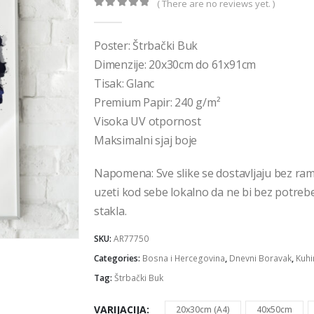
€36,00
( There are no reviews yet. )
0
out of 5
Poster: Štrbački Buk
Dimenzije: 20x30cm do 61x91cm
Tisak: Glanc
Premium Papir: 240 g/m²
Visoka UV otpornost
Maksimalni sjaj boje
Napomena: Sve slike se dostavljaju bez ra
uzeti kod sebe lokalno da ne bi bez potrebe 
stakla.
SKU:
AR77750
Categories:
Bosna i Hercegovina
,
Dnevni Boravak
,
Kuhi
Tag:
Štrbački Buk
VARIJACIJA
20x30cm (A4)
40x50cm