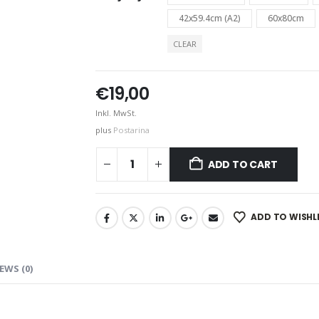
42x59.4cm (A2)
60x80cm
CLEAR
€
19,00
Inkl. MwSt.
plus
Postarina
ADD TO CART
ADD TO WISHL
EWS (0)