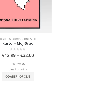
KARTE I GRADOVI
,
ZIDNE SLIKE
Karta – Moj Grad
0
out of 5
Price
€
12,99
–
€
32,00
range:
€12,99
Inkl. MwSt.
through
plus
Postarina
€32,00
This product has multiple variants. The options may be chosen on the product page
ODABERI OPCIJE