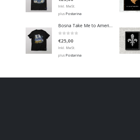
Inkl. MwSt.
Postarina
plus
Bosna Take Me to America Navijačka Majica 2
0
out of 5
€
25,00
Inkl. MwSt.
Postarina
plus