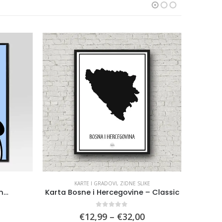
KARTE I GRADOVI
,
ZIDNE SLIKE
KART
im…
Karta Bosne i Hercegovine – Classic
Kozar
0
out of 5
rice
Price
€
12,99
–
€
32,00