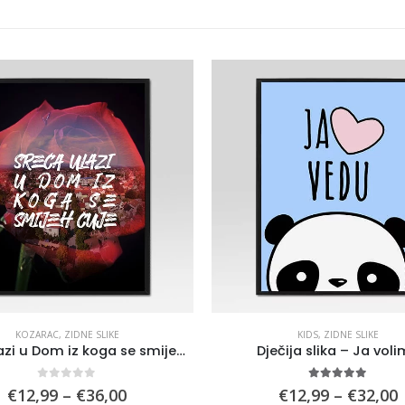
KOZARAC
,
ZIDNE SLIKE
KIDS
,
ZIDNE SLIKE
Sreća ulazi u Dom iz koga se smijeh čuje
Dječija slika – Ja vol
0
out of 5
5.00
out of 5
Price
P
€
12,99
–
€
36,00
€
12,99
–
€
32,00