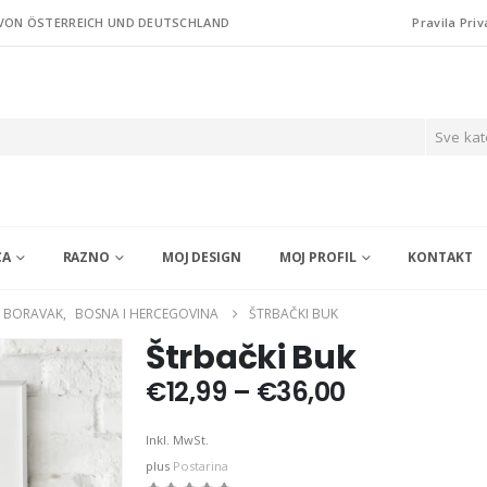
 VON ÖSTERREICH UND DEUTSCHLAND
Pravila Priv
Sve kat
CA
RAZNO
MOJ DESIGN
MOJ PROFIL
KONTAKT
I BORAVAK
,
BOSNA I HERCEGOVINA
ŠTRBAČKI BUK
Štrbački Buk
Price
€
12,99
–
€
36,00
range:
€12,99
Inkl. MwSt.
through
plus
Postarina