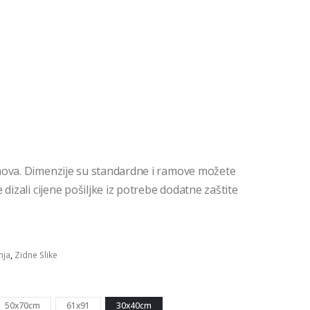
mova. Dimenzije su standardne i ramove možete
dizali cijene pošiljke iz potrebe dodatne zaštite
nja
,
Zidne Slike
50x70cm
61x91
30x40cm