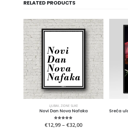
RELATED PRODUCTS
LJUBAV
,
ZIDNE SLIKE
o i ime
Novi Dan Nova Nafaka
5.00
out of 5
rice
Price
€
12,99
–
€
32,00