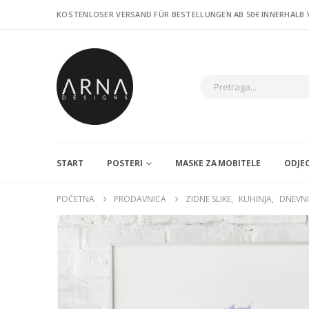
KOSTENLOSER VERSAND FÜR BESTELLUNGEN AB 50€ INNERHALB
START
POSTERI
MASKE ZA MOBITELE
ODJE
POČETNA
PRODAVNICA
ZIDNE SLIKE
,
KUHINJA
,
DNEVN