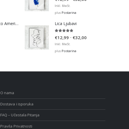
range:
Inkl. MwSt.
€12,99
Postarina
plus
through
Bosna Take Me to America Navijačka Majica 2
Lica Ljubavi
€32,00
5.00
out of 5
Price
–
€
12,99
€
32,00
range:
Inkl. MwSt.
€12,99
Postarina
plus
through
€32,00
O nama
Dostava i isporuka
FAQ – Učestala Pitanja
Pravila Privatnosti