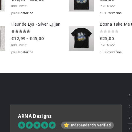
range:
Inkl. MwSt.
Inkl. MwSt.
€12,99
Postarina
Postarina
plus
plus
through
Fleur de Lys - Silver Ljiljan
€36,00
4.88
out of 5
0
out of 5
Price
–
€
12,99
€
45,00
€
25,00
range:
Inkl. MwSt.
Inkl. MwSt.
€12,99
Postarina
Postarina
plus
plus
through
€45,00
ARNA Designs
Independently verified