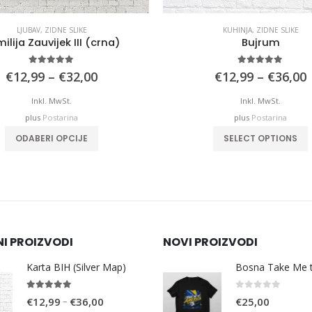
KUHINJA
,
ZIDNE SLIKE
ZIDNE SLIKE
Bujrum
Merak
4.92
out of 5
0
out of 5
Price
P
€
12,99
–
€
36,00
€
12,99
–
€
32,00
range:
€12,99
Inkl. MwSt.
Inkl. MwSt.
through
plus
Postarina
plus
Postarina
€36,00
This product has multiple variants. The options may be chosen on the product page
This product has
SELECT OPTIONS
SELECT OPTIONS
NI PROIZVODI
NOVI PROIZVODI
Karta BIH (Silver Map)
4.95
out of 5
0
out of 5
Price
–
€
12,99
€
36,00
€
25,00