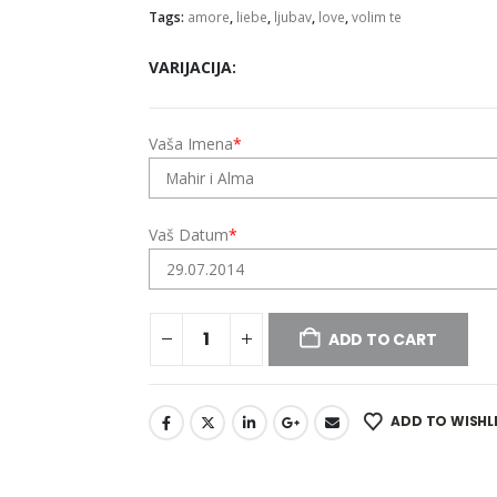
Tags:
amore
,
liebe
,
ljubav
,
love
,
volim te
VARIJACIJA
Vaša Imena
*
Vaš Datum
*
ADD TO CART
ADD TO WISHL