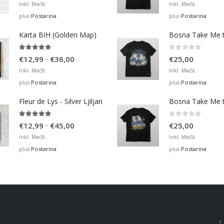
range:
Inkl. MwSt.
Inkl. MwSt.
€12,99
Postarina
Postarina
plus
plus
through
Karta BIH (Golden Map)
€36,00
4.93
out of 5
0
out of 5
Price
–
€
12,99
€
36,00
€
25,00
range:
Inkl. MwSt.
Inkl. MwSt.
€12,99
Postarina
Postarina
plus
plus
through
Fleur de Lys - Silver Ljiljan
€36,00
4.88
out of 5
0
out of 5
Price
–
€
12,99
€
45,00
€
25,00
range:
Inkl. MwSt.
Inkl. MwSt.
€12,99
Postarina
Postarina
plus
plus
through
€45,00