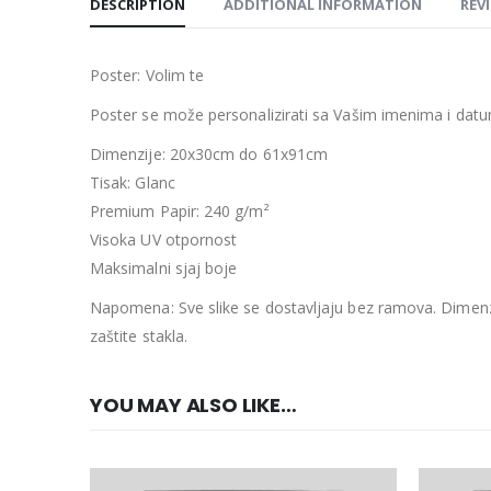
DESCRIPTION
ADDITIONAL INFORMATION
REVI
Poster: Volim te
Poster se može personalizirati sa Vašim imenima i datu
Dimenzije: 20x30cm do 61x91cm
Tisak: Glanc
Premium Papir: 240 g/m²
Visoka UV otpornost
Maksimalni sjaj boje
Napomena: Sve slike se dostavljaju bez ramova. Dimenzi
zaštite stakla.
YOU MAY ALSO LIKE…