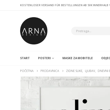
KOSTENLOSER VERSAND FÜR BESTELLUNGEN AB 50€ INNERHALB
START
POSTERI
MASKE ZA MOBITELE
ODJE
POČETNA
PRODAVNICA
ZIDNE SLIKE
,
LJUBAV
,
DNEVNI