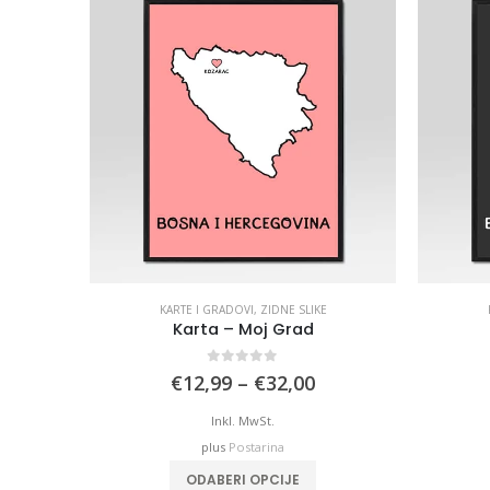
KARTE I GRADOVI
,
ZIDNE SLIKE
Karta – Moj Grad
0
out of 5
Price
€
12,99
–
€
32,00
range:
€12,99
Inkl. MwSt.
through
plus
Postarina
€32,00
This product has multiple variants. The options may be chosen on the product page
ODABERI OPCIJE