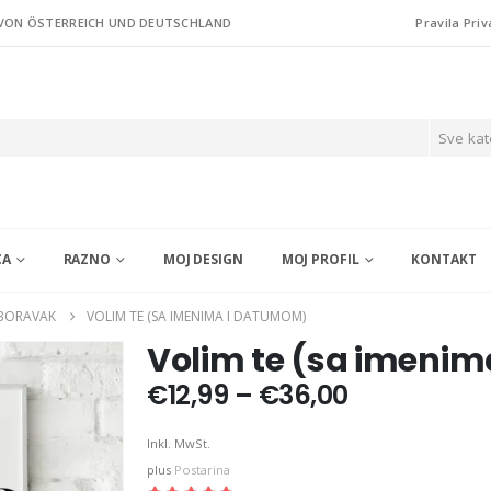
 VON ÖSTERREICH UND DEUTSCHLAND
Pravila Priv
Sve kat
CA
RAZNO
MOJ DESIGN
MOJ PROFIL
KONTAKT
 BORAVAK
VOLIM TE (SA IMENIMA I DATUMOM)
Volim te (sa imeni
Price
€
12,99
–
€
36,00
range:
€12,99
Inkl. MwSt.
through
plus
Postarina