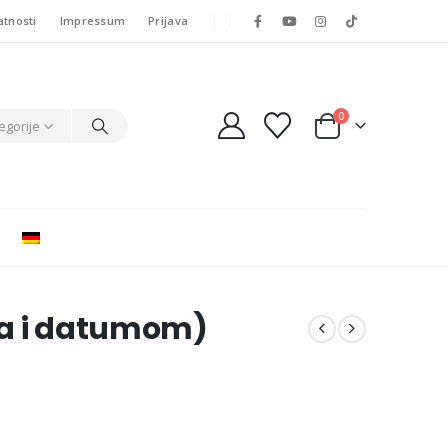
atnosti
Impressum
Prijava
0
egorije
ma i datumom)