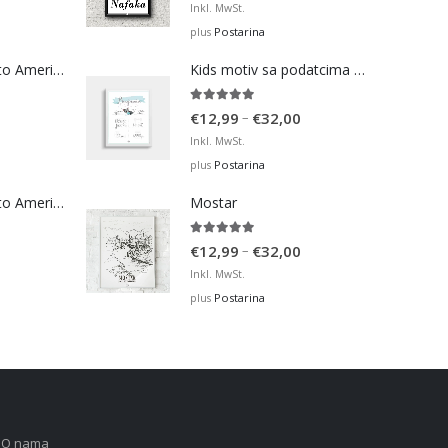
range:
Inkl. MwSt.
€12,99
Postarina
plus
through
Bosna Take Me to America Navijačka Majica 4
Kids motiv sa podatcima rođenja 3
€32,00
5.00
out of 5
Price
–
€
12,99
€
32,00
range:
Inkl. MwSt.
€12,99
Postarina
plus
through
Bosna Take Me to America Navijačka Majica 2
Mostar
€32,00
5.00
out of 5
Price
–
€
12,99
€
32,00
range:
Inkl. MwSt.
€12,99
Postarina
plus
through
€32,00
O nama