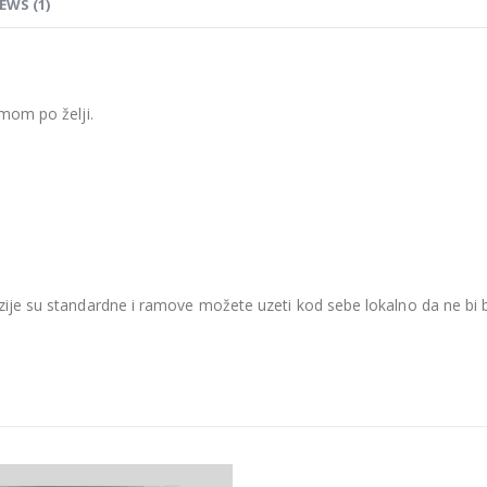
EWS (1)
mom po želji.
je su standardne i ramove možete uzeti kod sebe lokalno da ne bi be