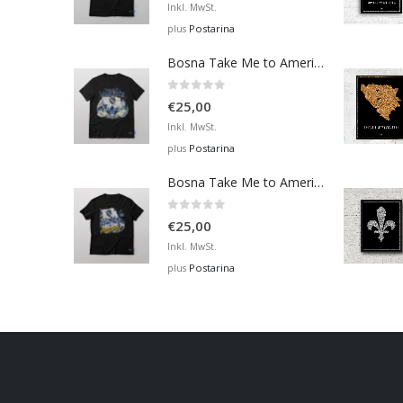
Inkl. MwSt.
Postarina
plus
Bosna Take Me to America Navijačka Majica 4
0
out of 5
€
25,00
Inkl. MwSt.
Postarina
plus
Bosna Take Me to America Navijačka Majica 2
0
out of 5
€
25,00
Inkl. MwSt.
Postarina
plus