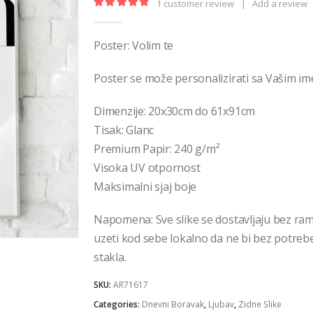
€36,00
1
customer review
|
Add a review
5.00
out of 5
Poster: Volim te
Poster se može personalizirati sa Vašim im
Dimenzije: 20x30cm do 61x91cm
Tisak: Glanc
Premium Papir: 240 g/m²
Visoka UV otpornost
Maksimalni sjaj boje
Napomena: Sve slike se dostavljaju bez ra
uzeti kod sebe lokalno da ne bi bez potrebe 
stakla.
SKU:
AR71617
Categories:
Dnevni Boravak
,
Ljubav
,
Zidne Slike