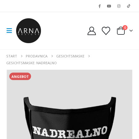
0
START
PRODAVNICA
GESICHTSMASKE
GESICHTSMASKE: NADREALNO
ANGEBOT