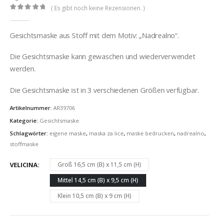
( Es gibt noch keine Rezensionen. )
0
out of 5
Gesichtsmaske aus Stoff mit dem Motiv: „Nadrealno“.
Die Gesichtsmaske kann gewaschen und wiederverwendet
werden.
Die Gesichtsmaske ist in 3 verschiedenen Größen verfügbar.
Artikelnummer:
AR39706
Kategorie:
Gesichtsmaske
Schlagwörter:
eigene maske
,
maska za lice
,
maske bedrucken
,
nadrealno
,
stoffmaske
VELICINA
Groß 16,5 cm (B) x 11,5 cm (H)
Mittel 14,5 cm (B) x 9,5 cm (H)
Klein 10,5 cm (B) x 9 cm (H)