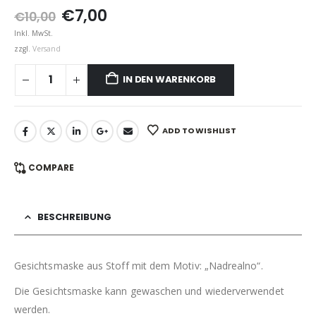
Ursprünglicher
Aktueller
€
7,00
€
10,00
Preis
Preis
Inkl. MwSt.
war:
ist:
zzgl.
Versand
€10,00
€7,00.
IN DEN WARENKORB
ADD TO WISHLIST
COMPARE
BESCHREIBUNG
Gesichtsmaske aus Stoff mit dem Motiv: „Nadrealno“.
Die Gesichtsmaske kann gewaschen und wiederverwendet
werden.