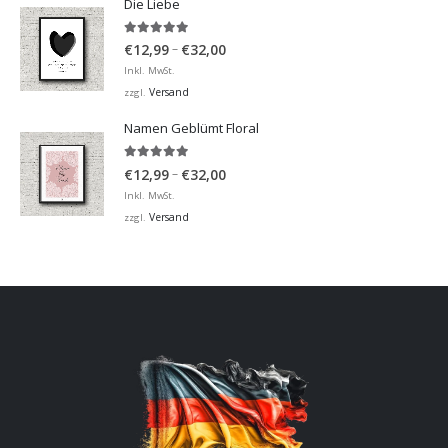
Die Liebe
5.00
von 5
Preisspanne:
–
€
12,99
€
32,00
€12,99
Inkl. MwSt.
bis
Versand
zzgl.
€32,00
Namen Geblümt Floral
5.00
von 5
Preisspanne:
–
€
12,99
€
32,00
€12,99
Inkl. MwSt.
bis
Versand
zzgl.
€32,00