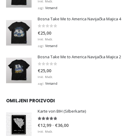
Inkl. MwSt.
Versand
zzgl.
Bosna Take Me to America Navijačka Majica 4
0
von 5
€
25,00
Inkl. MwSt.
Versand
zzgl.
Bosna Take Me to America Navijačka Majica 2
0
von 5
€
25,00
Inkl. MwSt.
Versand
zzgl.
OMILJENI PROIZVODI
Karte von BIH (Silberkarte)
4.92
von 5
Preisspanne:
–
€
12,99
€
36,00
€12,99
Inkl. MwSt.