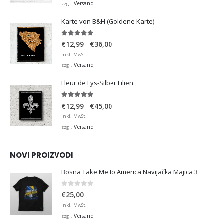
bis
Versand
zzgl.
€36,00
Karte von B&H (Goldene Karte)
4.98
von 5
Preisspanne:
–
€
12,99
€
36,00
€12,99
Inkl. MwSt.
bis
Versand
zzgl.
€36,00
Fleur de Lys-Silber Lilien
4.95
von 5
Preisspanne:
–
€
12,99
€
45,00
€12,99
Inkl. MwSt.
bis
Versand
zzgl.
€45,00
NOVI PROIZVODI
Bosna Take Me to America Navijačka Majica 3
0
von 5
€
25,00
Inkl. MwSt.
Versand
zzgl.