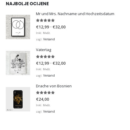
NAJBOLJE OCIJENE
Mr und Mrs. Nachname und Hochzeitsdatum
5.00
von 5
Preisspanne:
–
€
12,99
€
32,00
€12,99
Inkl. MwSt.
bis
Versand
zzgl.
€32,00
Vatertag
5.00
von 5
Preisspanne:
–
€
12,99
€
32,00
€12,99
Inkl. MwSt.
bis
Versand
zzgl.
€32,00
Drache von Bosnien
5.00
von 5
€
24,00
Inkl. MwSt.
Versand
zzgl.