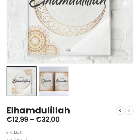
Elhamdulillah
Preisspanne:
€
12,99
–
€
32,00
€12,99
bis
Inkl. MwSt.
€32,00
zzgl.
Versand