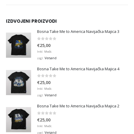
IZDVOJENI PROIZVODI
Bosna Take Me to America Navijačka Majica 3
0
von 5
€
25,00
Inkl. MwSt.
Versand
zzgl.
Bosna Take Me to America Navijačka Majica 4
0
von 5
€
25,00
Inkl. MwSt.
Versand
zzgl.
Bosna Take Me to America Navijačka Majica 2
0
von 5
€
25,00
Inkl. MwSt.
Versand
zzgl.