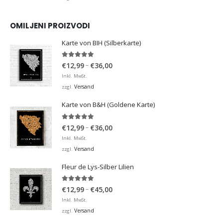
OMILJENI PROIZVODI
Karte von BIH (Silberkarte)
4.92
von 5
Preisspanne:
–
€
12,99
€
36,00
€12,99
Inkl. MwSt.
bis
Versand
zzgl.
€36,00
Karte von B&H (Goldene Karte)
4.98
von 5
Preisspanne:
–
€
12,99
€
36,00
€12,99
Inkl. MwSt.
bis
Versand
zzgl.
€36,00
Fleur de Lys-Silber Lilien
4.95
von 5
Preisspanne:
–
€
12,99
€
45,00
€12,99
Inkl. MwSt.
bis
Versand
zzgl.
€45,00