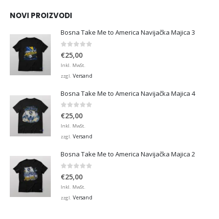
NOVI PROIZVODI
Bosna Take Me to America Navijačka Majica 3
0
von 5
€
25,00
Inkl. MwSt.
Versand
zzgl.
Bosna Take Me to America Navijačka Majica 4
0
von 5
€
25,00
Inkl. MwSt.
Versand
zzgl.
Bosna Take Me to America Navijačka Majica 2
0
von 5
€
25,00
Inkl. MwSt.
Versand
zzgl.