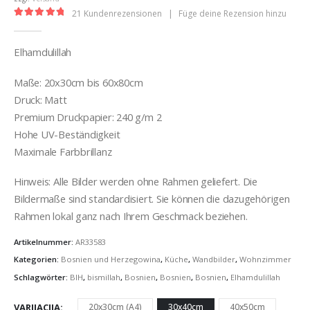
21
Kundenrezensionen
|
Füge deine Rezension hinzu
5.00
out of 5
Elhamdulillah
Maße: 20x30cm bis 60x80cm
Druck: Matt
Premium Druckpapier: 240 g/m 2
Hohe UV-Beständigkeit
Maximale Farbbrillanz
Hinweis: Alle Bilder werden ohne Rahmen geliefert. Die
Bildermaße sind standardisiert. Sie können die dazugehörigen
Rahmen lokal ganz nach Ihrem Geschmack beziehen.
Artikelnummer:
AR33583
Kategorien:
Bosnien und Herzegowina
,
Küche
,
Wandbilder
,
Wohnzimmer
Schlagwörter:
BIH
,
bismillah
,
Bosnien
,
Bosnien
,
Bosnien
,
Elhamdulillah
VARIJACIJA
20x30cm (A4)
30x40cm
40x50cm