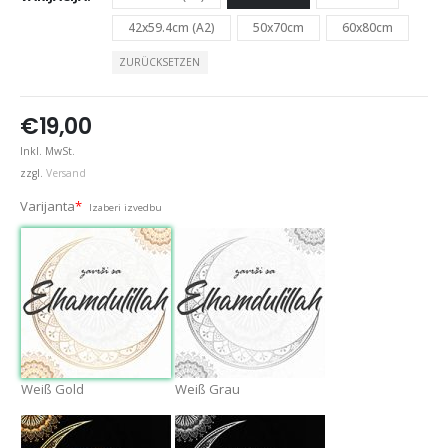
42x59.4cm (A2)
50x70cm
60x80cm
ZURÜCKSETZEN
€
19,00
Inkl. MwSt.
zzgl.
Versand
Varijanta
*
Izaberi izvedbu
Weiß Gold
Weiß Grau