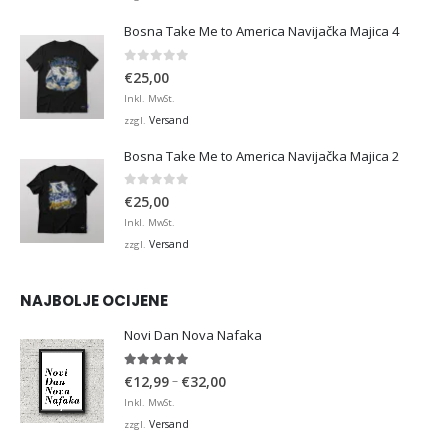
Bosna Take Me to America Navijačka Majica 4
0
von 5
€
25,00
Inkl. MwSt.
Versand
zzgl.
Bosna Take Me to America Navijačka Majica 2
0
von 5
€
25,00
Inkl. MwSt.
Versand
zzgl.
NAJBOLJE OCIJENE
Novi Dan Nova Nafaka
5.00
von 5
Preisspanne:
–
€
12,99
€
32,00
€12,99
Inkl. MwSt.
bis
Versand
zzgl.
€32,00