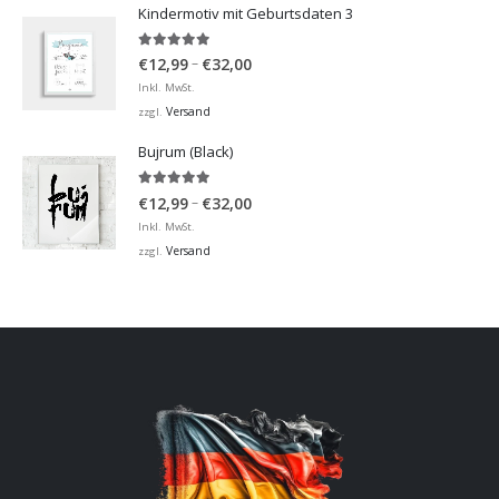
Kindermotiv mit Geburtsdaten 3
5.00
von 5
Preisspanne:
–
€
12,99
€
32,00
€12,99
Inkl. MwSt.
bis
Versand
zzgl.
€32,00
Bujrum (Black)
5.00
von 5
Preisspanne:
–
€
12,99
€
32,00
€12,99
Inkl. MwSt.
bis
Versand
zzgl.
€32,00