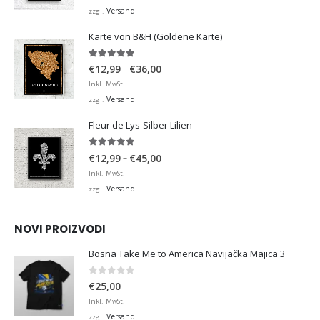
bis
Versand
zzgl.
€36,00
Karte von B&H (Goldene Karte)
4.98
von 5
Preisspanne:
–
€
12,99
€
36,00
€12,99
Inkl. MwSt.
bis
Versand
zzgl.
€36,00
Fleur de Lys-Silber Lilien
4.95
von 5
Preisspanne:
–
€
12,99
€
45,00
€12,99
Inkl. MwSt.
bis
Versand
zzgl.
€45,00
NOVI PROIZVODI
Bosna Take Me to America Navijačka Majica 3
0
von 5
€
25,00
Inkl. MwSt.
Versand
zzgl.