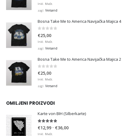
Inkl. MwSt.
Versand
zzgl.
Bosna Take Me to America Navijačka Majica 4
0
von 5
€
25,00
Inkl. MwSt.
Versand
zzgl.
Bosna Take Me to America Navijačka Majica 2
0
von 5
€
25,00
Inkl. MwSt.
Versand
zzgl.
OMILJENI PROIZVODI
Karte von BIH (Silberkarte)
4.92
von 5
Preisspanne:
–
€
12,99
€
36,00
€12,99
Inkl. MwSt.