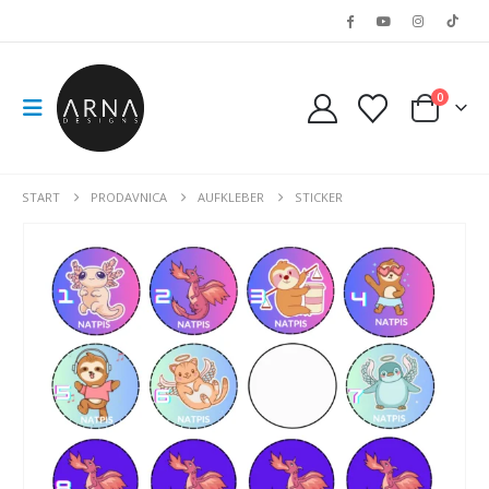
0
START
PRODAVNICA
AUFKLEBER
STICKER