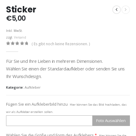
Sticker
€
5,00
Inkl. MwSt.
zzgl.
Versand
( Es gibt noch keine Rezensionen. )
0
out of 5
Für Sie und Ihre Lieben in mehreren Dimensionen.
Wählen Sie einen der Standardaufkleber oder senden Sie uns
Ihr Wunschdesign.
Kategorie:
Aufkleber
Fügen Sie ein Aufkleberbild hinzu
Hier können Sie das Bild hochladen, das
wir als Aufkleber erstellen sollen.
Foto Auswählen
Wählen Sie die Größe und Form des Aufklebers.
*
Hier können Sie die