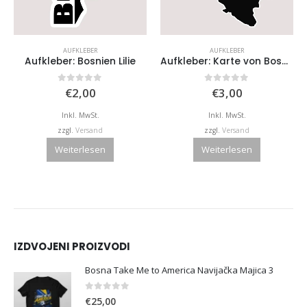
AUFKLEBER
AUFKLEBER
Aufkleber: Bosnien Lilie
Aufkleber: Karte von Bosnien und Herzegowina mit Wunschort markierung
0
von 5
0
von 5
€
2,00
€
3,00
Inkl. MwSt.
Inkl. MwSt.
zzgl.
Versand
zzgl.
Versand
Weiterlesen
Weiterlesen
IZDVOJENI PROIZVODI
Bosna Take Me to America Navijačka Majica 3
0
von 5
€
25,00