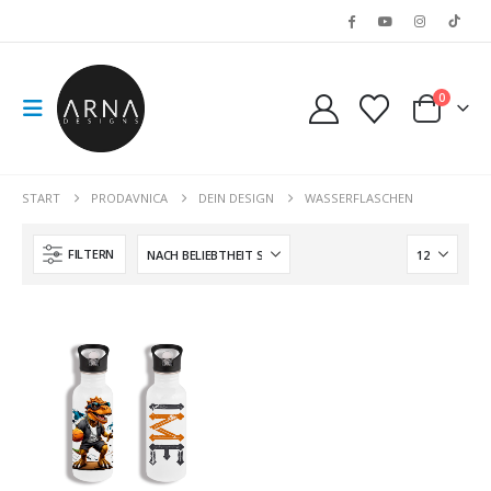
0
START
PRODAVNICA
DEIN DESIGN
WASSERFLASCHEN
FILTERN