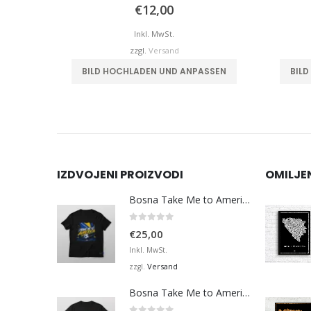
0
von 5
€
12,00
Inkl. MwSt.
zzgl.
Versand
hrere Varianten auf. Die Optionen können auf der Produktseite gewählt werden
BILD HOCHLADEN UND ANPASSEN
BIL
IZDVOJENI PROIZVODI
OMILJE
Bosna Take Me to America Navijačka Majica 3
0
von 5
€
25,00
Inkl. MwSt.
Versand
zzgl.
Bosna Take Me to America Navijačka Majica 4