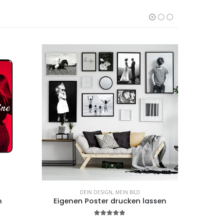
DEIN DESIGN
,
MEIN BILD
n
Eigenen Poster drucken lassen
T-S