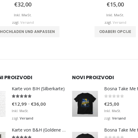
0
von 5
0
von 5
€
32,00
€
15,00
Inkl. MwSt.
Inkl. MwSt.
zzgl.
Versand
zzgl.
Versand
Dieses Produkt 
D HOCHLADEN UND ANPASSEN
ODABERI OPCIJE
NI PROIZVODI
NOVI PROIZVODI
Karte von BIH (Silberkarte)
4.92
von 5
0
von 5
Preisspanne:
–
€
12,99
€
36,00
€
25,00
€12,99
Inkl. MwSt.
Inkl. MwSt.
bis
Versand
Versand
zzgl.
zzgl.
€36,00
Karte von B&H (Goldene Karte)