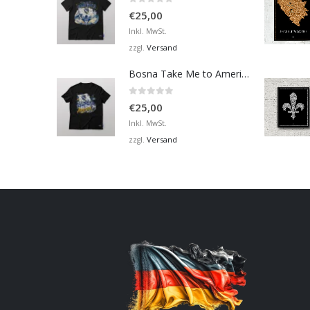
0
von 5
€
25,00
Inkl. MwSt.
Versand
zzgl.
Bosna Take Me to America Navijačka Majica 2
0
von 5
€
25,00
Inkl. MwSt.
Versand
zzgl.