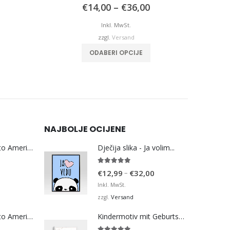
5.00
von 5
Preisspanne:
€
14,00
–
€
36,00
€14,00
bis
Inkl. MwSt.
€36,00
zzgl.
Versand
weist mehrere Varianten auf. Die Optionen können auf der Produktseite gewählt werden
Dieses Produkt weist mehrere Varianten auf. Die Optionen können auf der Produktseite gewählt werden
ODABERI OPCIJE
NAJBOLJE OCIJENE
Bosna Take Me to America Navijačka Majica 3
Dječija slika - Ja volim...
5.00
von 5
Preisspanne:
–
€
12,99
€
32,00
€12,99
Inkl. MwSt.
bis
Versand
zzgl.
€32,00
Bosna Take Me to America Navijačka Majica 4
Kindermotiv mit Geburtsdaten