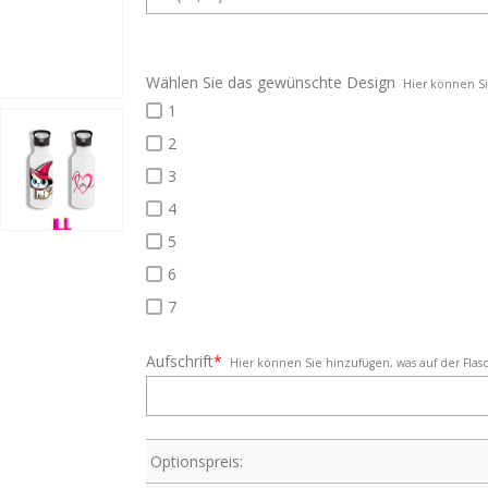
Wählen Sie das gewünschte Design
Hier können Si
1
2
3
4
5
6
7
Aufschrift
*
Hier können Sie hinzufügen, was auf der Flas
Optionspreis: