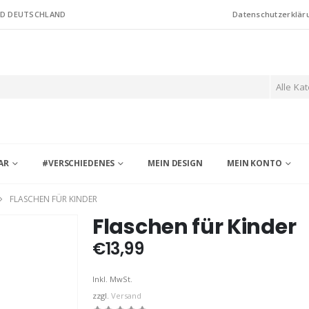
ND DEUTSCHLAND
Datenschutzerklär
Alle Ka
AR
#VERSCHIEDENES
MEIN DESIGN
MEIN KONTO
FLASCHEN FÜR KINDER
Flaschen für Kinder
€
13,99
Inkl. MwSt.
zzgl.
Versand