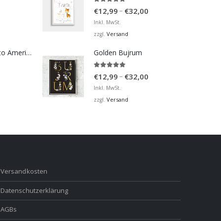
5.00
von 5
Preisspanne:
–
€
12,99
€
32,00
€12,99
Inkl. MwSt.
bis
Versand
zzgl.
€32,00
Bosna Take Me to America Navijačka Majica 2
Golden Bujrum
5.00
von 5
Preisspanne:
–
€
12,99
€
32,00
€12,99
Inkl. MwSt.
bis
Versand
zzgl.
€32,00
Versandkosten
Datenschutzerklärung
AGBs