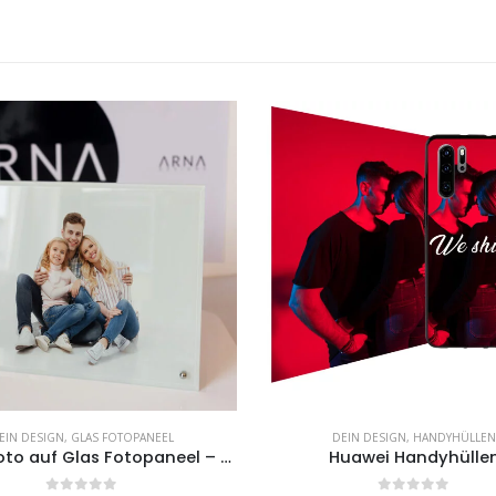
EIN DESIGN
,
GLAS FOTOPANEEL
DEIN DESIGN
,
HANDYHÜLLEN
Eigens Foto auf Glas Fotopaneel – Querformat
Huawei Handyhülle