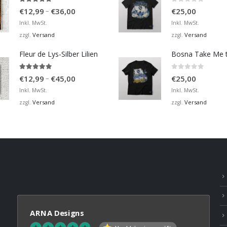
4.98
von 5
0
von 5
Preisspanne:
–
€
12,99
€
36,00
€
25,00
€12,99
Inkl. MwSt.
Inkl. MwSt.
bis
Versand
Versand
zzgl.
zzgl.
€36,00
Fleur de Lys-Silber Lilien
4.95
von 5
0
von 5
Preisspanne:
–
€
12,99
€
45,00
€
25,00
€12,99
Inkl. MwSt.
Inkl. MwSt.
bis
Versand
Versand
zzgl.
zzgl.
€45,00
ARNA Designs