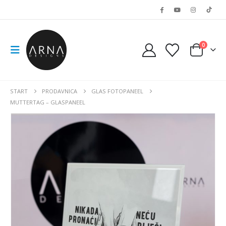
0
START
PRODAVNICA
GLAS FOTOPANEEL
MUTTERTAG – GLASPANEEL