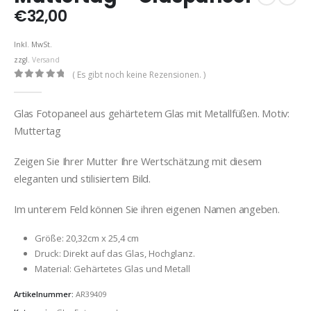
€
32,00
Inkl. MwSt.
zzgl.
Versand
( Es gibt noch keine Rezensionen. )
0
out of 5
Glas Fotopaneel aus gehärtetem Glas mit Metallfüßen. Motiv:
Muttertag
Zeigen Sie Ihrer Mutter Ihre Wertschätzung mit diesem
eleganten und stilisiertem Bild.
Im unterem Feld können Sie ihren eigenen Namen angeben.
Größe: 20,32cm x 25,4 cm
Druck: Direkt auf das Glas, Hochglanz.
Material: Gehärtetes Glas und Metall
Artikelnummer:
AR39409