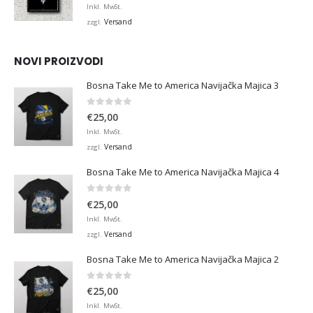
€12,99
Inkl. MwSt.
bis
Versand
zzgl.
€45,00
NOVI PROIZVODI
Bosna Take Me to America Navijačka Majica 3
0
von 5
€
25,00
Inkl. MwSt.
Versand
zzgl.
Bosna Take Me to America Navijačka Majica 4
0
von 5
€
25,00
Inkl. MwSt.
Versand
zzgl.
Bosna Take Me to America Navijačka Majica 2
0
von 5
€
25,00
Inkl. MwSt.