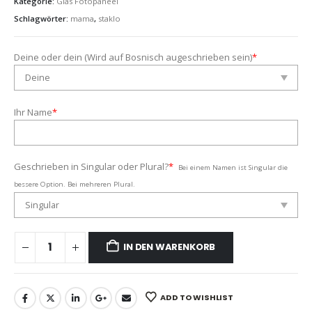
Kategorie:
Glas Fotopaneel
Schlagwörter:
mama
,
staklo
Deine oder dein (Wird auf Bosnisch augeschrieben sein)
*
Ihr Name
*
Geschrieben in Singular oder Plural?
*
Bei einem Namen ist Singular die
bessere Option. Bei mehreren Plural.
IN DEN WARENKORB
ADD TO WISHLIST