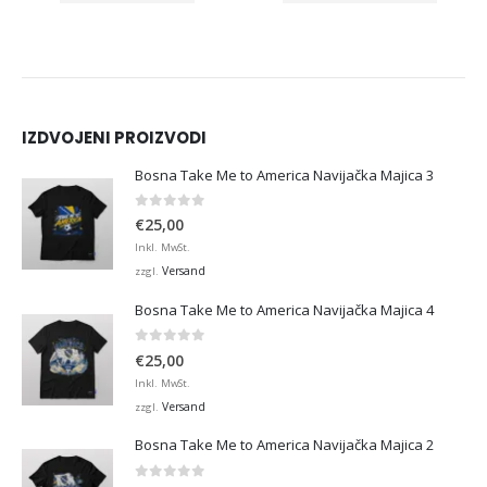
IZDVOJENI PROIZVODI
Bosna Take Me to America Navijačka Majica 3
0
von 5
€
25,00
Inkl. MwSt.
Versand
zzgl.
Bosna Take Me to America Navijačka Majica 4
0
von 5
€
25,00
Inkl. MwSt.
Versand
zzgl.
Bosna Take Me to America Navijačka Majica 2