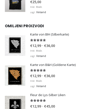
0
von 5
€
25,00
Inkl. MwSt.
Versand
zzgl.
OMILJENI PROIZVODI
Karte von BIH (Silberkarte)
4.92
von 5
Preisspanne:
–
€
12,99
€
36,00
€12,99
Inkl. MwSt.
bis
Versand
zzgl.
€36,00
Karte von B&H (Goldene Karte)
4.98
von 5
Preisspanne:
–
€
12,99
€
36,00
€12,99
Inkl. MwSt.
bis
Versand
zzgl.
€36,00
Fleur de Lys-Silber Lilien
4.95
von 5
Preisspanne:
–
€
12,99
€
45,00