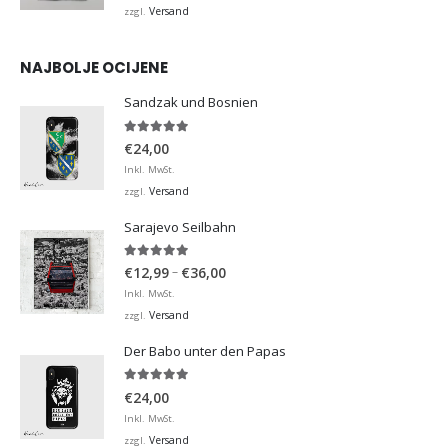
Versand
zzgl.
NAJBOLJE OCIJENE
Sandzak und Bosnien
5.00
von 5
€
24,00
Inkl. MwSt.
Versand
zzgl.
Sarajevo Seilbahn
5.00
von 5
Preisspanne:
–
€
12,99
€
36,00
€12,99
Inkl. MwSt.
bis
Versand
zzgl.
€36,00
Der Babo unter den Papas
5.00
von 5
€
24,00
Inkl. MwSt.
Versand
zzgl.