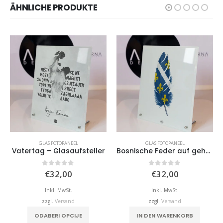
ÄHNLICHE PRODUKTE
GLAS FOTOPANEEL
GLAS FOTOPANEEL
Vatertag – Glasaufsteller
Bosnische Feder auf gehärtetem Glas
0
von 5
0
von 5
€
32,00
€
32,00
Inkl. MwSt.
Inkl. MwSt.
zzgl.
Versand
zzgl.
Versand
ODABERI OPCIJE
IN DEN WARENKORB