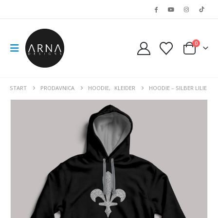
0
START
PRODAVNICA
HOODIE
,
KLEIDER
HOODIE – SILBER LILIE