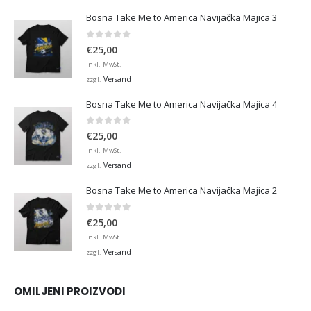
Bosna Take Me to America Navijačka Majica 3
0
von 5
€
25,00
Inkl. MwSt.
Versand
zzgl.
Bosna Take Me to America Navijačka Majica 4
0
von 5
€
25,00
Inkl. MwSt.
Versand
zzgl.
Bosna Take Me to America Navijačka Majica 2
0
von 5
€
25,00
Inkl. MwSt.
Versand
zzgl.
OMILJENI PROIZVODI