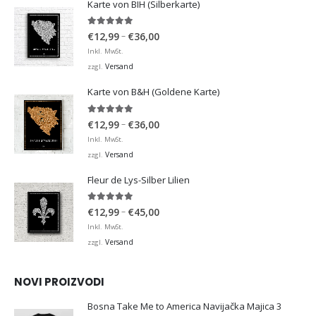
Karte von BIH (Silberkarte)
4.92
von 5
Preisspanne:
–
€
12,99
€
36,00
€12,99
Inkl. MwSt.
bis
Versand
zzgl.
€36,00
Karte von B&H (Goldene Karte)
4.98
von 5
Preisspanne:
–
€
12,99
€
36,00
€12,99
Inkl. MwSt.
bis
Versand
zzgl.
€36,00
Fleur de Lys-Silber Lilien
4.95
von 5
Preisspanne:
–
€
12,99
€
45,00
€12,99
Inkl. MwSt.
bis
Versand
zzgl.
€45,00
NOVI PROIZVODI
Bosna Take Me to America Navijačka Majica 3