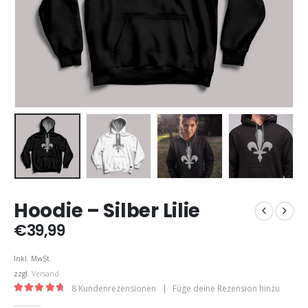
Hoodie – Silber Lilie
€
39,99
Inkl. MwSt.
zzgl.
Versand
8
Kundenrezensionen
|
Füge deine Rezension hinzu
4.75
out of 5