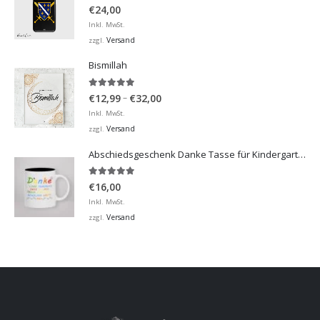
5.00
von 5
€
24,00
Inkl. MwSt.
Versand
zzgl.
Bismillah
5.00
von 5
Preisspanne:
–
€
12,99
€
32,00
€12,99
Inkl. MwSt.
bis
Versand
zzgl.
€32,00
Abschiedsgeschenk Danke Tasse für Kindergarten, Hort
5.00
von 5
€
16,00
Inkl. MwSt.
Versand
zzgl.