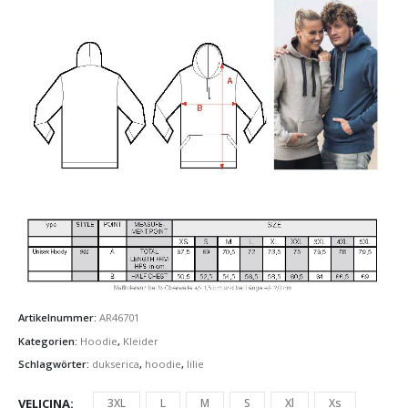
Artikelnummer:
AR46701
Kategorien:
Hoodie
,
Kleider
Schlagwörter:
dukserica
,
hoodie
,
lilie
VELICINA
3XL
L
M
S
Xl
Xs