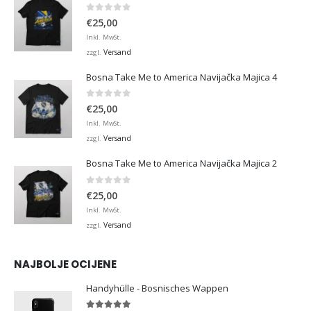
0
von 5
€
25,00
Inkl. MwSt.
Versand
zzgl.
Bosna Take Me to America Navijačka Majica 4
0
von 5
€
25,00
Inkl. MwSt.
Versand
zzgl.
Bosna Take Me to America Navijačka Majica 2
0
von 5
€
25,00
Inkl. MwSt.
Versand
zzgl.
NAJBOLJE OCIJENE
Handyhülle - Bosnisches Wappen