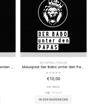
MOUSEPADS
,
POKLONI
Mousepad: Wappen von Bosnien und Herzegowina
Mauspad: Der Babo unter den Papas
0
von 5
€
10,00
Inkl. MwSt.
zzgl.
Versand
IN DEN WARENKORB