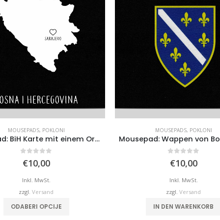
MOUSEPADS
,
POKLONI
MOUSEPADS
,
POKLONI
Mauspad: BiH Karte mit einem Ort Ihrer Wahl
0
von 5
0
von 5
€
10,00
€
10,00
Inkl. MwSt.
Inkl. MwSt.
zzgl.
Versand
zzgl.
Versand
ODABERI OPCIJE
IN DEN WARENKORB