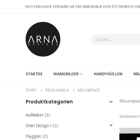
KOSTENLOSER VERSAND AB 50€ INNERHALB VON ÖSTERREICH U
STARTDE
WANDBILDER
HANDYHÜLLEN
WE
START
PRODAVNICA
MOUSEPADS
Mousepa
Produktkategorien
Aufkleber
(3)
Sortieren 
Dein Design
(12)
Flaggen
(2)