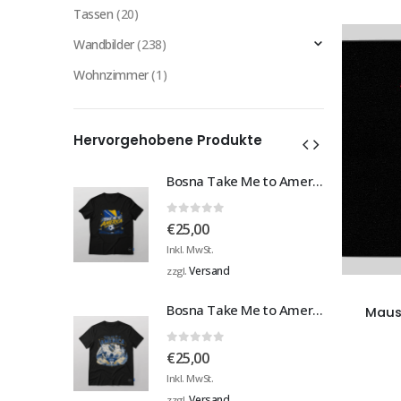
Tassen
(20)
Wandbilder
(238)
Wohnzimmer
(1)
Hervorgehobene Produkte
Bosna Take Me to America Navijačka Majica 3
Bosna Take Me to America Navijačka Majica 3
0
von 5
€
25,00
Inkl. MwSt.
Versand
zzgl.
Bosna Take Me to America Navijačka Majica 4
Bosna Take Me to America Navijačka Majica 4
Maus
0
von 5
€
25,00
Inkl. MwSt.
Versand
zzgl.