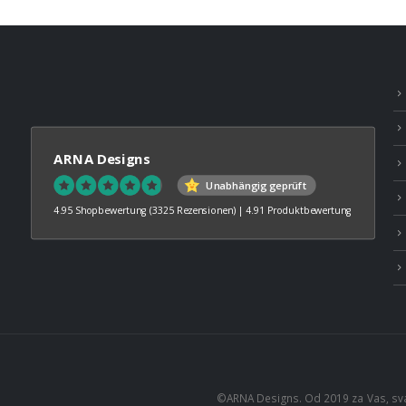
ARNA Designs
Unabhängig geprüft
4.95 Shopbewertung
(3325 Rezensionen)
|
4.91 Produktbewertung
©ARNA Designs. Od 2019 za Vas, sv