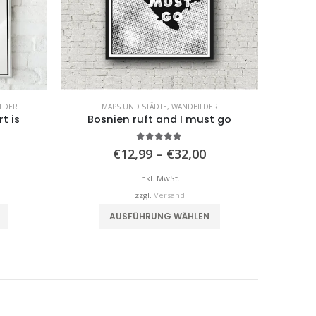
LDER
MAPS UND STÄDTE
,
WANDBILDER
KÜCH
t is
Bosnien ruft and I must go
5.00
von 5
Preisspanne:
Preisspanne:
€
12,99
–
€
32,00
€12,99
€12,99
is
bis
Inkl. MwSt.
€32,00
€32,00
zzgl.
Versand
Dieses Produkt weist mehrere Varianten auf. Die Optionen können auf der Produktseite gewählt werden
Dieses Produkt weist mehrere Varianten auf. Die Optionen können auf der Produktseite gewählt werden
AUSFÜHRUNG WÄHLEN