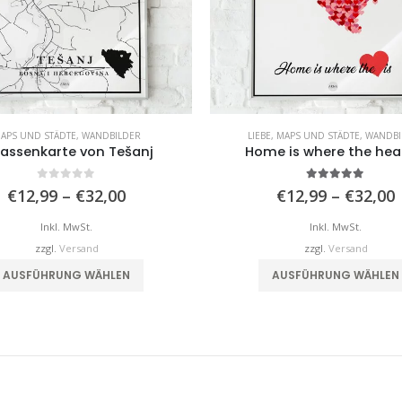
APS UND STÄDTE
,
WANDBILDER
LIEBE
,
MAPS UND STÄDTE
,
WANDBI
rassenkarte von Tešanj
Home is where the hear
0
von 5
5.00
von 5
Preisspanne:
€
12,99
–
€
32,00
€
12,99
–
€
32,00
€12,99
bis
b
Inkl. MwSt.
Inkl. MwSt.
€32,00
zzgl.
Versand
zzgl.
Versand
Dieses Produkt weist mehrere Varianten auf. Die Optionen können auf der Produktseite gewählt werden
AUSFÜHRUNG WÄHLEN
AUSFÜHRUNG WÄHLEN