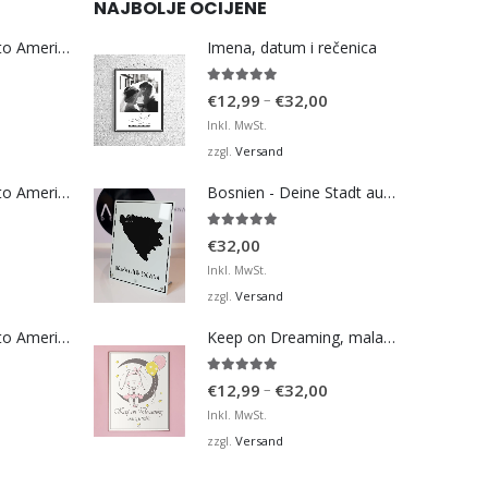
NAJBOLJE OCIJENE
Bosna Take Me to America Navijačka Majica 3
Imena, datum i rečenica
5.00
von 5
Preisspanne:
–
€
12,99
€
32,00
€12,99
Inkl. MwSt.
bis
Versand
zzgl.
€32,00
Bosna Take Me to America Navijačka Majica 4
Bosnien - Deine Stadt auf der Karte - Black
5.00
von 5
€
32,00
Inkl. MwSt.
Versand
zzgl.
Bosna Take Me to America Navijačka Majica 2
Keep on Dreaming, mala moja barbiko
5.00
von 5
Preisspanne:
–
€
12,99
€
32,00
€12,99
Inkl. MwSt.
bis
Versand
zzgl.
€32,00