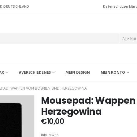
ND DEUTSCHLAND
Datenschutzerklär
Alle Ka
AR
#VERSCHIEDENES
MEIN DESIGN
MEIN KONTO
PAD: WAPPEN VON BOSNIEN UND HERZEGOWINA
Mousepad: Wappen 
Herzegowina
€
10,00
Inkl. MwSt.