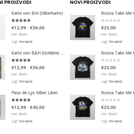
NI PROIZVODI
NOVI PROIZVODI
Karte von BIH (Silberkarte)
4.92
von 5
0
von 5
Preisspanne:
–
€
12,99
€
36,00
€
25,00
€12,99
Inkl. MwSt.
Inkl. MwSt.
bis
Versand
Versand
zzgl.
zzgl.
€36,00
Karte von B&H (Goldene Karte)
4.98
von 5
0
von 5
Preisspanne:
–
€
12,99
€
36,00
€
25,00
€12,99
Inkl. MwSt.
Inkl. MwSt.
bis
Versand
Versand
zzgl.
zzgl.
€36,00
Fleur de Lys-Silber Lilien
4.95
von 5
0
von 5
Preisspanne:
–
€
12,99
€
45,00
€
25,00
€12,99
Inkl. MwSt.
Inkl. MwSt.
bis
Versand
Versand
zzgl.
zzgl.
€45,00