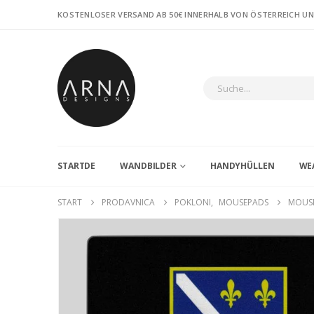
KOSTENLOSER VERSAND AB 50€ INNERHALB VON ÖSTERREICH U
STARTDE
WANDBILDER
HANDYHÜLLEN
WE
START
PRODAVNICA
POKLONI
,
MOUSEPADS
MOUSE