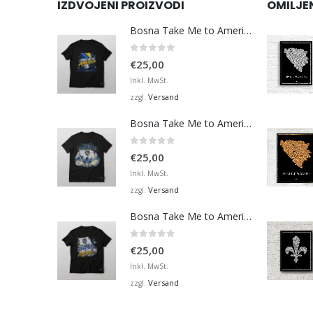
IZDVOJENI PROIZVODI
OMILJE
Bosna Take Me to America Navijačka Majica 3
0
von 5
€
25,00
Inkl. MwSt.
Versand
zzgl.
Bosna Take Me to America Navijačka Majica 4
0
von 5
€
25,00
Inkl. MwSt.
Versand
zzgl.
Bosna Take Me to America Navijačka Majica 2
0
von 5
€
25,00
Inkl. MwSt.
Versand
zzgl.