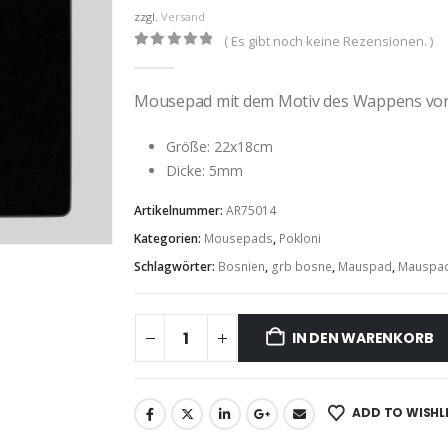
zzgl.
Versand
( Es gibt noch keine Rezensionen. )
0
out of 5
Mousepad mit dem Motiv des Wappens von
Größe: 22x18cm
Dicke: 5mm
Artikelnummer:
AR75014
Kategorien:
Mousepads
,
Pokloni
Schlagwörter:
Bosnien
,
grb bosne
,
Mauspad
,
Mauspa
IN DEN WARENKORB
ADD TO WISHL