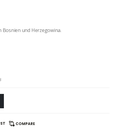
 Bosnien und Herzegowina.
d
IST
COMPARE