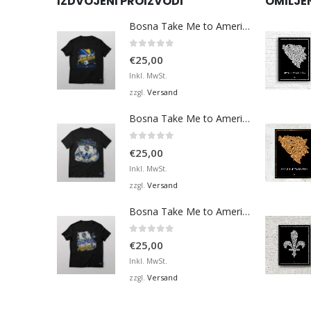
IZDVOJENI PROIZVODI
OMILJE
Bosna Take Me to America Navijačka Majica 3
0
von 5
€
25,00
Inkl. MwSt.
Versand
zzgl.
Bosna Take Me to America Navijačka Majica 4
0
von 5
€
25,00
Inkl. MwSt.
Versand
zzgl.
Bosna Take Me to America Navijačka Majica 2
0
von 5
€
25,00
Inkl. MwSt.
Versand
zzgl.