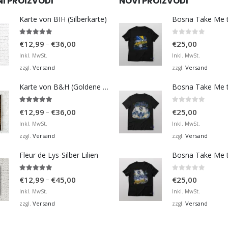
NI PROIZVODI
NOVI PROIZVODI
Karte von BIH (Silberkarte)
4.92
von 5
0
von 5
Preisspanne:
–
€
12,99
€
36,00
€
25,00
€12,99
Inkl. MwSt.
Inkl. MwSt.
bis
Versand
Versand
zzgl.
zzgl.
€36,00
Karte von B&H (Goldene Karte)
4.98
von 5
0
von 5
Preisspanne:
–
€
12,99
€
36,00
€
25,00
€12,99
Inkl. MwSt.
Inkl. MwSt.
bis
Versand
Versand
zzgl.
zzgl.
€36,00
Fleur de Lys-Silber Lilien
4.95
von 5
0
von 5
Preisspanne:
–
€
12,99
€
45,00
€
25,00
€12,99
Inkl. MwSt.
Inkl. MwSt.
bis
Versand
Versand
zzgl.
zzgl.
€45,00