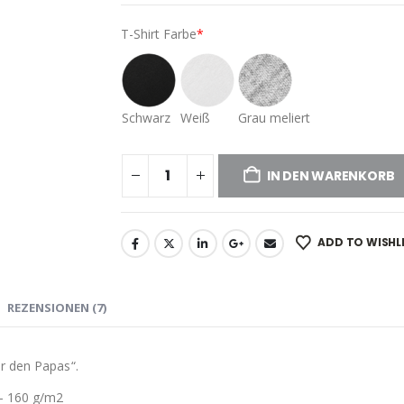
T-Shirt Farbe
*
Schwarz
Weiß
Grau meliert
IN DEN WARENKORB
ADD TO WISHL
REZENSIONEN (7)
r den Papas“.
– 160 g/m2