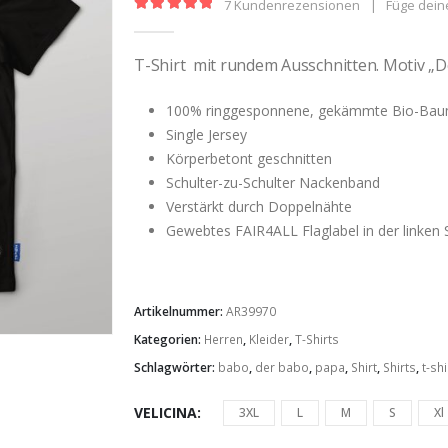
7
Kundenrezensionen
|
Füge dein
5.00
out of 5
T-Shirt mit rundem Ausschnitten. Motiv „D
100% ringgesponnene, gekämmte Bio-Bau
Single Jersey
Körperbetont geschnitten
Schulter-zu-Schulter Nackenband
Verstärkt durch Doppelnähte
Gewebtes FAIR4ALL Flaglabel in der linken 
Artikelnummer:
AR39970
Kategorien:
Herren
,
Kleider
,
T-Shirts
Schlagwörter:
babo
,
der babo
,
papa
,
Shirt
,
Shirts
,
t-shi
VELICINA
3XL
L
M
S
Xl