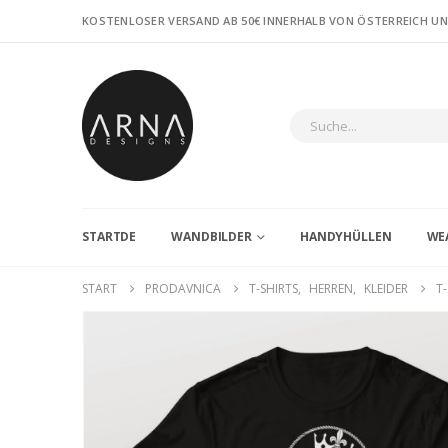
KOSTENLOSER VERSAND AB 50€ INNERHALB VON ÖSTERREICH U
STARTDE
WANDBILDER
HANDYHÜLLEN
WE
START
PRODAVNICA
T-SHIRTS
,
HERREN
,
KLEIDER
T