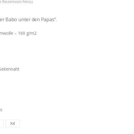
e Rezension hinzu
er Babo unter den Papas“.
mwolle – 160 g/m2
Seitennaht
rt
Xxl