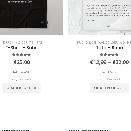
HERREN
,
KLEIDER
,
T-SHIRTS
KÜCHE
,
LIEBE
,
WANDBILDER
,
WOHNZ
T-Shirt – Babo
Tata – Babo
5.00
von 5
4.90
von 5
€
25,00
€
12,99
–
€
32,00
b
Inkl. MwSt.
Inkl. MwSt.
zzgl.
Versand
zzgl.
Versand
Dieses Produkt weist mehrere Varianten auf. Die Optionen können auf der Produktseite gewählt werden
Dieses Produkt 
ODABERI OPCIJE
ODABERI OPCIJE