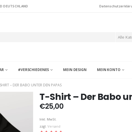
ND DEUTSCHLAND
Datenschutzerklär
Alle Ka
AR
#VERSCHIEDENES
MEIN DESIGN
MEIN KONTO
-SHIRT – DER BABO UNTER DEN PAPAS
T-Shirt – Der Babo 
€
25,00
Inkl. MwSt.
zzgl.
Versand