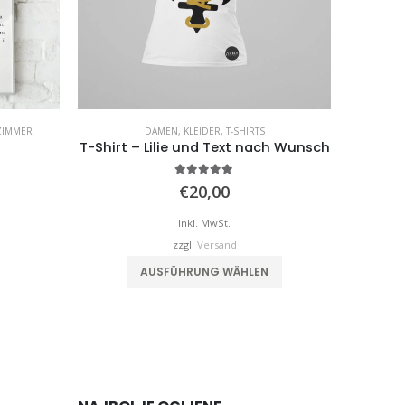
IMMER
DAMEN
,
KLEIDER
,
T-SHIRTS
T-Shirt – Lilie und Text nach Wunsch
5.00
von 5
Preisspanne:
€
20,00
€12,99
is
Inkl. MwSt.
€32,00
zzgl.
Versand
weist mehrere Varianten auf. Die Optionen können auf der Produktseite gewählt werden
Dieses Produkt weist mehrere Varianten auf. Die Optionen können auf der Produktseite gewählt werden
AUSFÜHRUNG WÄHLEN