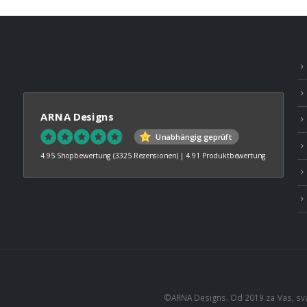
ARNA Designs
Unabhängig geprüft
4.95 Shopbewertung
(3325 Rezensionen)
|
4.91 Produktbewertung
©ARNA Designs. Od 2019 za Vas, sv