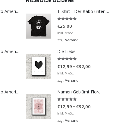
NAJBOLJE OCIJENE
Bosna Take Me to America Navijačka Majica 3
T-Shirt - Der Babo unter den Papas
5.00
von 5
€
25,00
Inkl. MwSt.
Versand
zzgl.
Bosna Take Me to America Navijačka Majica 4
Die Liebe
5.00
von 5
Preisspanne:
–
€
12,99
€
32,00
€12,99
Inkl. MwSt.
bis
Versand
zzgl.
€32,00
Bosna Take Me to America Navijačka Majica 2
Namen Geblümt Floral
5.00
von 5
Preisspanne:
–
€
12,99
€
32,00
€12,99
Inkl. MwSt.
bis
Versand
zzgl.
€32,00