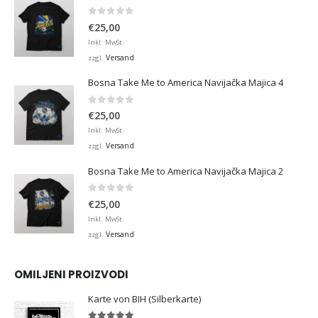
0
von 5
€
25,00
Inkl. MwSt.
Versand
zzgl.
Bosna Take Me to America Navijačka Majica 4
0
von 5
€
25,00
Inkl. MwSt.
Versand
zzgl.
Bosna Take Me to America Navijačka Majica 2
0
von 5
€
25,00
Inkl. MwSt.
Versand
zzgl.
OMILJENI PROIZVODI
Karte von BIH (Silberkarte)