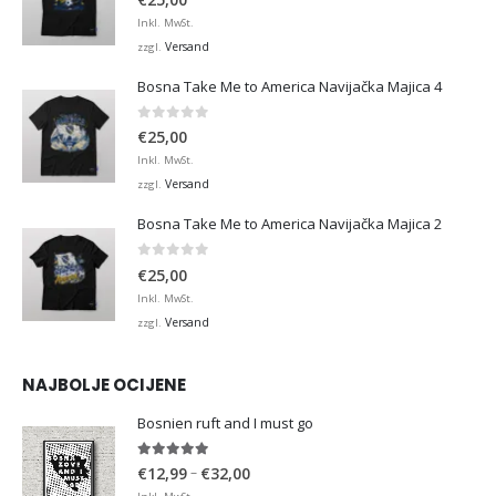
Inkl. MwSt.
Versand
zzgl.
Bosna Take Me to America Navijačka Majica 4
0
von 5
€
25,00
Inkl. MwSt.
Versand
zzgl.
Bosna Take Me to America Navijačka Majica 2
0
von 5
€
25,00
Inkl. MwSt.
Versand
zzgl.
NAJBOLJE OCIJENE
Bosnien ruft and I must go
5.00
von 5
Preisspanne:
–
€
12,99
€
32,00
€12,99