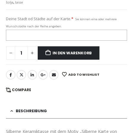
šolja
,
tasse
Deine Stadt od Städte auf der Karte.
*
Sie können eine oder mehrere
Wunschstädte nach der Reihe angeben.
IN DEN WARENKORB
ADD TO WISHLIST
COMPARE
BESCHREIBUNG
Silberne Keramiktasse mit dem Motiv „Silberne Karte von