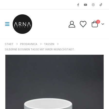
0
START
PRODAVNICA
TASSEN
SILBERNE BOSNIEN TASSE MIT IHRER WUNSCHSTADT.