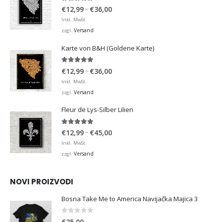
4.92
von 5
Preisspanne:
–
€
12,99
€
36,00
€12,99
Inkl. MwSt.
bis
Versand
zzgl.
€36,00
Karte von B&H (Goldene Karte)
4.98
von 5
Preisspanne:
–
€
12,99
€
36,00
€12,99
Inkl. MwSt.
bis
Versand
zzgl.
€36,00
Fleur de Lys-Silber Lilien
4.95
von 5
Preisspanne:
–
€
12,99
€
45,00
€12,99
Inkl. MwSt.
bis
Versand
zzgl.
€45,00
NOVI PROIZVODI
Bosna Take Me to America Navijačka Majica 3
0
von 5
€
25,00