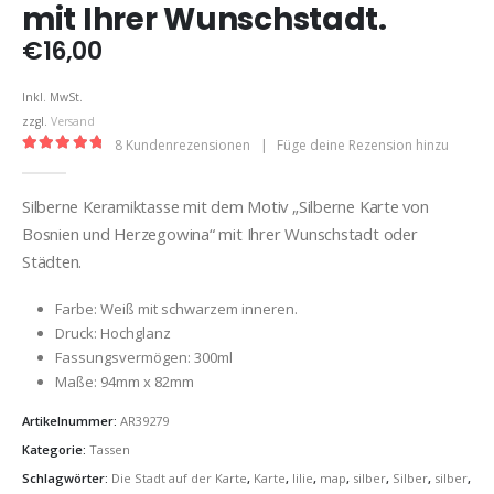
mit Ihrer Wunschstadt.
€
16,00
Inkl. MwSt.
zzgl.
Versand
8
Kundenrezensionen
|
Füge deine Rezension hinzu
5.00
out of 5
Silberne Keramiktasse mit dem Motiv „Silberne Karte von
Bosnien und Herzegowina“ mit Ihrer Wunschstadt oder
Städten.
Farbe: Weiß mit schwarzem inneren.
Druck: Hochglanz
Fassungsvermögen: 300ml
Maße: 94mm x 82mm
Artikelnummer:
AR39279
Kategorie:
Tassen
Schlagwörter:
Die Stadt auf der Karte
,
Karte
,
lilie
,
map
,
silber
,
Silber
,
silber
,