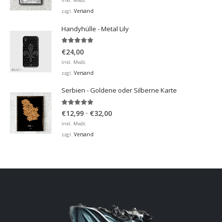
Inkl. MwSt.
bis
Versand
zzgl.
€32,00
Handyhülle - Metal Lily
5.00
von 5
€
24,00
Inkl. MwSt.
Versand
zzgl.
Serbien - Goldene oder Silberne Karte
5.00
von 5
Preisspanne:
–
€
12,99
€
32,00
€12,99
Inkl. MwSt.
bis
Versand
zzgl.
€32,00