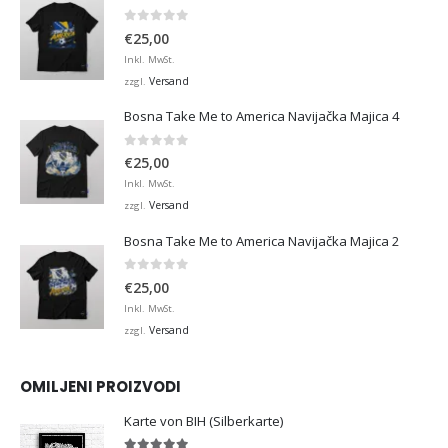
0
von 5
€
25,00
Inkl. MwSt.
Versand
zzgl.
Bosna Take Me to America Navijačka Majica 4
0
von 5
€
25,00
Inkl. MwSt.
Versand
zzgl.
Bosna Take Me to America Navijačka Majica 2
0
von 5
€
25,00
Inkl. MwSt.
Versand
zzgl.
OMILJENI PROIZVODI
Karte von BIH (Silberkarte)