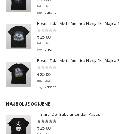
Inkl. MwSt.
Versand
zzgl.
Bosna Take Me to America Navijačka Majica 4
0
von 5
€
25,00
Inkl. MwSt.
Versand
zzgl.
Bosna Take Me to America Navijačka Majica 2
0
von 5
€
25,00
Inkl. MwSt.
Versand
zzgl.
NAJBOLJE OCIJENE
T-Shirt - Der Babo unter den Papas
5.00
von 5
€
25,00