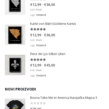
4.92
von 5
Preisspanne:
–
€
12,99
€
36,00
€12,99
Inkl. MwSt.
bis
Versand
zzgl.
€36,00
Karte von B&H (Goldene Karte)
4.98
von 5
Preisspanne:
–
€
12,99
€
36,00
€12,99
Inkl. MwSt.
bis
Versand
zzgl.
€36,00
Fleur de Lys-Silber Lilien
4.95
von 5
Preisspanne:
–
€
12,99
€
45,00
€12,99
Inkl. MwSt.
bis
Versand
zzgl.
€45,00
NOVI PROIZVODI
Bosna Take Me to America Navijačka Majica 3
0
von 5
€
25,00