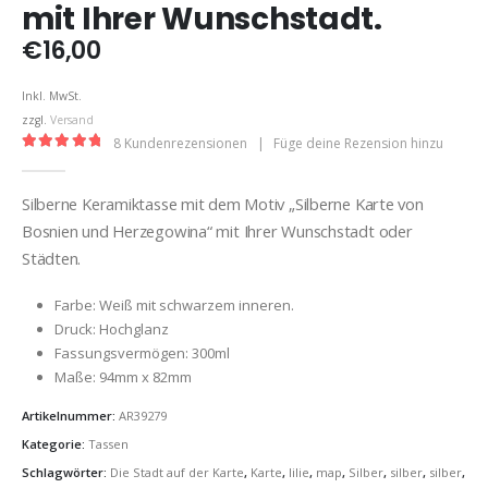
mit Ihrer Wunschstadt.
€
16,00
Inkl. MwSt.
zzgl.
Versand
8
Kundenrezensionen
|
Füge deine Rezension hinzu
5.00
out of 5
Silberne Keramiktasse mit dem Motiv „Silberne Karte von
Bosnien und Herzegowina“ mit Ihrer Wunschstadt oder
Städten.
Farbe: Weiß mit schwarzem inneren.
Druck: Hochglanz
Fassungsvermögen: 300ml
Maße: 94mm x 82mm
Artikelnummer:
AR39279
Kategorie:
Tassen
Schlagwörter:
Die Stadt auf der Karte
,
Karte
,
lilie
,
map
,
Silber
,
silber
,
silber
,