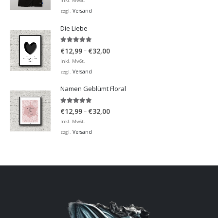
Inkl. MwSt.
Versand
zzgl.
Die Liebe
5.00
von 5
Preisspanne:
–
€
12,99
€
32,00
€12,99
Inkl. MwSt.
bis
Versand
zzgl.
€32,00
Namen Geblümt Floral
5.00
von 5
Preisspanne:
–
€
12,99
€
32,00
€12,99
Inkl. MwSt.
bis
Versand
zzgl.
€32,00