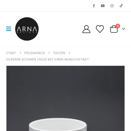
0
START
PRODAVNICA
TASSEN
SILBERNE BOSNIEN TASSE MIT IHRER WUNSCHSTADT.