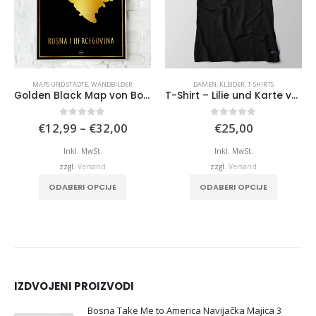
MAPS UND STÄDTE
,
WANDBILDER
DAMEN
,
KLEIDER
,
T-SHIRTS
Golden Black Map von Bosnien und Herzegowina
T-Shirt – Lilie und Karte von Bosnien und Herzegowina
Preisspanne:
0
von 5
0
von 5
€
12,99
–
€
32,00
€
25,00
€12,99
bis
Inkl. MwSt.
Inkl. MwSt.
€32,00
zzgl.
Versand
zzgl.
Versand
Dieses Produkt weist mehrere Varianten auf. Die Optionen können auf der Produktseite gewählt werden
ODABERI OPCIJE
ODABERI OPCIJE
IZDVOJENI PROIZVODI
Bosna Take Me to America Navijačka Majica 3