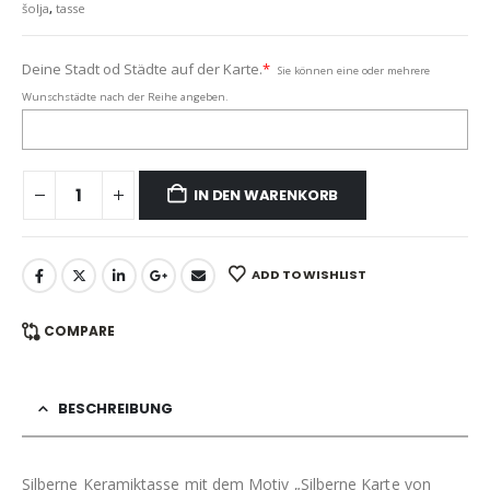
šolja
,
tasse
Deine Stadt od Städte auf der Karte.
*
Sie können eine oder mehrere
Wunschstädte nach der Reihe angeben.
IN DEN WARENKORB
ADD TO WISHLIST
COMPARE
BESCHREIBUNG
Silberne Keramiktasse mit dem Motiv „Silberne Karte von