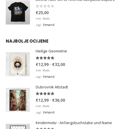
0
von 5
€
25,00
Inkl. MwSt.
Versand
zzgl.
NAJBOLJE OCIJENE
Heilige Geometrie
5.00
von 5
Preisspanne:
–
€
12,99
€
32,00
€12,99
Inkl. MwSt.
bis
Versand
zzgl.
€32,00
Dubrovnik Altstadt
5.00
von 5
Preisspanne:
–
€
12,99
€
36,00
€12,99
Inkl. MwSt.
bis
Versand
zzgl.
€36,00
Kindermotiv - Anfangsbuchstabe und Name