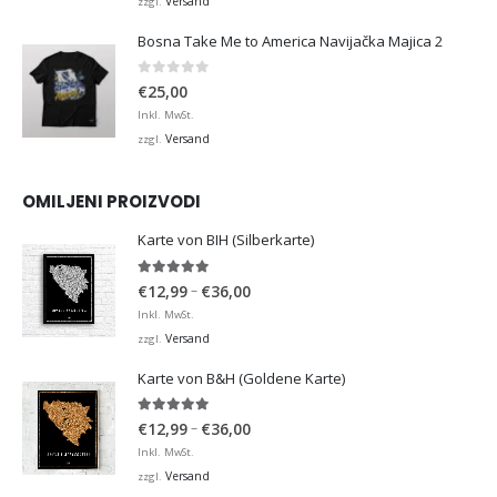
Versand
zzgl.
Bosna Take Me to America Navijačka Majica 2
0
von 5
€
25,00
Inkl. MwSt.
Versand
zzgl.
OMILJENI PROIZVODI
Karte von BIH (Silberkarte)
4.92
von 5
Preisspanne:
–
€
12,99
€
36,00
€12,99
Inkl. MwSt.
bis
Versand
zzgl.
€36,00
Karte von B&H (Goldene Karte)
4.98
von 5
Preisspanne:
–
€
12,99
€
36,00
€12,99
Inkl. MwSt.
bis
Versand
zzgl.