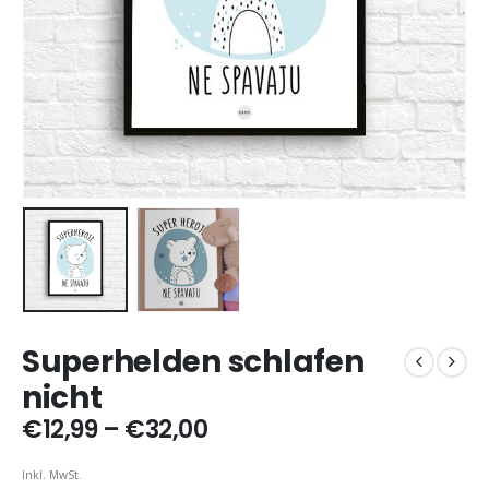
Superhelden schlafen
nicht
Preisspanne:
€
12,99
–
€
32,00
€12,99
bis
Inkl. MwSt.