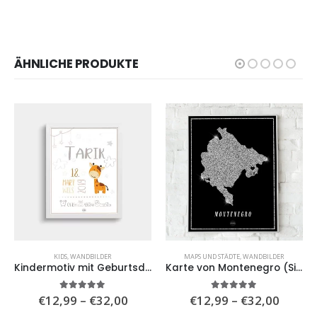
ÄHNLICHE PRODUKTE
,
WOHNZIMMER
KIDS
,
WANDBILDER
MAPS UND STÄDTE
,
WANDBILDER
Kindermotiv mit Geburtsdaten
Karte von Montenegro (Silver Map)
isspanne:
Preisspanne:
Preiss
5.00
von 5
5.00
von 5
€
12,99
–
€
32,00
€
12,99
–
€
32,00
,99
€12,99
€12,9