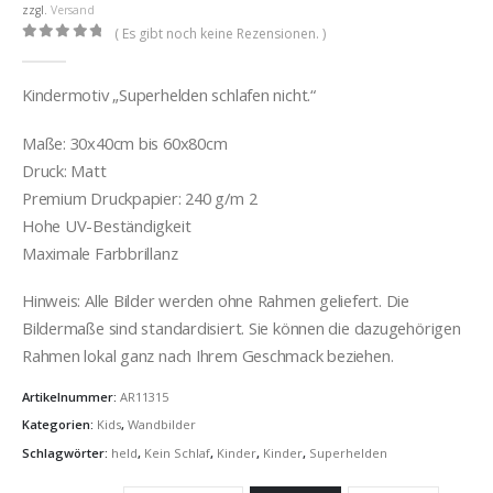
€32,00
zzgl.
Versand
( Es gibt noch keine Rezensionen. )
0
out of 5
Kindermotiv „Superhelden schlafen nicht.“
Maße: 30x40cm bis 60x80cm
Druck: Matt
Premium Druckpapier: 240 g/m 2
Hohe UV-Beständigkeit
Maximale Farbbrillanz
Hinweis: Alle Bilder werden ohne Rahmen geliefert. Die
Bildermaße sind standardisiert. Sie können die dazugehörigen
Rahmen lokal ganz nach Ihrem Geschmack beziehen.
Artikelnummer:
AR11315
Kategorien:
Kids
,
Wandbilder
Schlagwörter:
held
,
Kein Schlaf
,
Kinder
,
Kinder
,
Superhelden