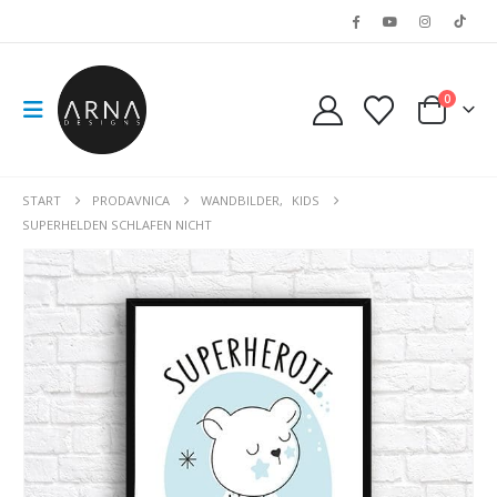
0
START
PRODAVNICA
WANDBILDER
,
KIDS
SUPERHELDEN SCHLAFEN NICHT