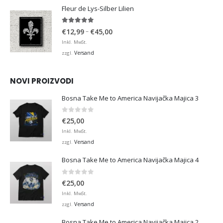
€36,00
Fleur de Lys-Silber Lilien
4.95
von 5
Preisspanne:
–
€
12,99
€
45,00
€12,99
Inkl. MwSt.
bis
Versand
zzgl.
€45,00
NOVI PROIZVODI
Bosna Take Me to America Navijačka Majica 3
0
von 5
€
25,00
Inkl. MwSt.
Versand
zzgl.
Bosna Take Me to America Navijačka Majica 4
0
von 5
€
25,00
Inkl. MwSt.
Versand
zzgl.
Bosna Take Me to America Navijačka Majica 2