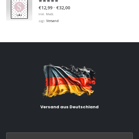
5.00
von 5
Preisspanne:
–
€
12,99
€
32,00
€12,99
Inkl. MwSt.
bis
Versand
zzgl.
€32,00
Versand aus Deutschland