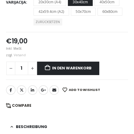
VARIJACIJA
20x30cm (A4)
30x40cm
40x50cm
42x59.4cm (A2)
50x70cm
60x80cm
ZURÜCKSETZEN
€
19,00
Inkl. MwSt.
zzgl.
Versand
IN DEN WARENKORB
ADD TO WISHLIST
COMPARE
BESCHREIBUNG