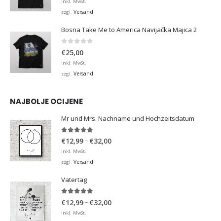
Inkl. MwSt.
Versand
zzgl.
Bosna Take Me to America Navijačka Majica 2
0
von 5
€
25,00
Inkl. MwSt.
Versand
zzgl.
NAJBOLJE OCIJENE
Mr und Mrs. Nachname und Hochzeitsdatum
5.00
von 5
Preisspanne:
–
€
12,99
€
32,00
€12,99
Inkl. MwSt.
bis
Versand
zzgl.
€32,00
Vatertag
5.00
von 5
Preisspanne:
–
€
12,99
€
32,00
€12,99
Inkl. MwSt.