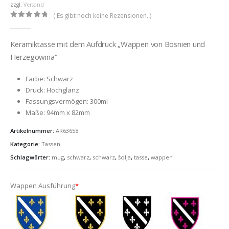
zzgl.
Versand
( Es gibt noch keine Rezensionen. )
0
out of 5
Keramiktasse mit dem Aufdruck „Wappen von Bosnien und
Herzegowina“
Farbe: Schwarz
Druck: Hochglanz
Fassungsvermögen: 300ml
Maße: 94mm x 82mm
Artikelnummer:
AR63658
Kategorie:
Tassen
Schlagwörter:
mug
,
schwarz
,
schwarz
,
šolja
,
tasse
,
wappen
Wappen Ausführung
*