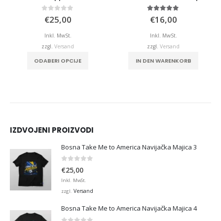
0
von 5
5.00
von 5
€
25,00
€
16,00
Inkl. MwSt.
Inkl. MwSt.
zzgl.
Versand
zzgl.
Versand
ODABERI OPCIJE
IN DEN WARENKORB
IZDVOJENI PROIZVODI
Bosna Take Me to America Navijačka Majica 3
0
von 5
€
25,00
Inkl. MwSt.
Versand
zzgl.
Bosna Take Me to America Navijačka Majica 4