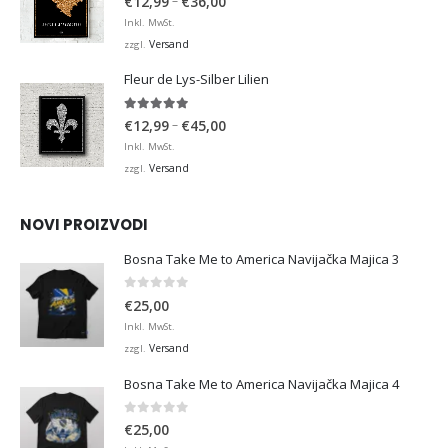
–
€
12,99
€
36,00
€12,99
Inkl. MwSt.
bis
Versand
zzgl.
€36,00
Fleur de Lys-Silber Lilien
4.95
von 5
Preisspanne:
–
€
12,99
€
45,00
€12,99
Inkl. MwSt.
bis
Versand
zzgl.
€45,00
NOVI PROIZVODI
Bosna Take Me to America Navijačka Majica 3
0
von 5
€
25,00
Inkl. MwSt.
Versand
zzgl.
Bosna Take Me to America Navijačka Majica 4
0
von 5
€
25,00