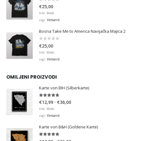
0
von 5
€
25,00
Inkl. MwSt.
Versand
zzgl.
Bosna Take Me to America Navijačka Majica 2
0
von 5
€
25,00
Inkl. MwSt.
Versand
zzgl.
OMILJENI PROIZVODI
Karte von BIH (Silberkarte)
4.92
von 5
Preisspanne:
–
€
12,99
€
36,00
€12,99
Inkl. MwSt.
bis
Versand
zzgl.
€36,00
Karte von B&H (Goldene Karte)
4.98
von 5
Preisspanne: