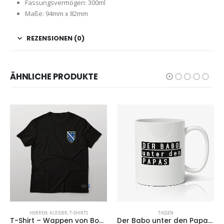
Fassungsvermögen: 300ml
Maße: 94mm x 82mm
REZENSIONEN (0)
ÄHNLICHE PRODUKTE
HERREN
,
KLEIDER
,
T-SHIRTS
TASSEN
T-Shirt – Wappen von Bosnien und Herzegowina
Der Babo unter den Papas – Tasse