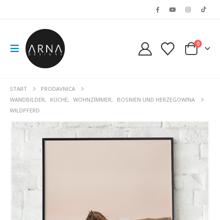
0
START
PRODAVNICA
WANDBILDER
,
KÜCHE
,
WOHNZIMMER
,
BOSNIEN UND HERZEGOWINA
WILDPFERD