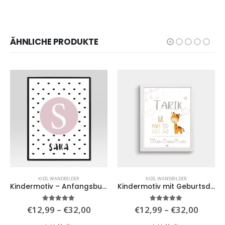
ÄHNLICHE PRODUKTE
KIDS
,
WANDBILDER
KIDS
,
WANDBILDER
Kindermotiv – Anfangsbuchstabe und Name
Kindermotiv mit Geburtsdaten
isspanne:
Preisspanne:
Preiss
5.00
von 5
5.00
von 5
€
12,99
–
€
32,00
€
12,99
–
€
32,00
,99
€12,99
€12,9