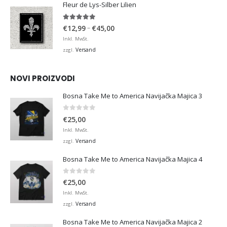
Fleur de Lys-Silber Lilien
4.95
von 5
Preisspanne:
–
€
12,99
€
45,00
€12,99
Inkl. MwSt.
bis
Versand
zzgl.
€45,00
NOVI PROIZVODI
Bosna Take Me to America Navijačka Majica 3
0
von 5
€
25,00
Inkl. MwSt.
Versand
zzgl.
Bosna Take Me to America Navijačka Majica 4
0
von 5
€
25,00
Inkl. MwSt.
Versand
zzgl.
Bosna Take Me to America Navijačka Majica 2