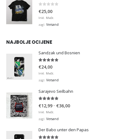
0
von 5
€
25,00
Inkl. MwSt.
Versand
zzgl.
NAJBOLJE OCIJENE
Sandzak und Bosnien
5.00
von 5
€
24,00
Inkl. MwSt.
Versand
zzgl.
Sarajevo Seilbahn
5.00
von 5
Preisspanne:
–
€
12,99
€
36,00
€12,99
Inkl. MwSt.
bis
Versand
zzgl.
€36,00
Der Babo unter den Papas