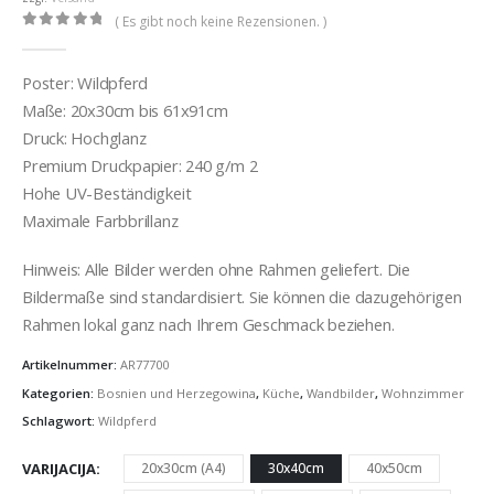
( Es gibt noch keine Rezensionen. )
0
out of 5
Poster: Wildpferd
Maße: 20x30cm bis 61x91cm
Druck: Hochglanz
Premium Druckpapier: 240 g/m 2
Hohe UV-Beständigkeit
Maximale Farbbrillanz
Hinweis: Alle Bilder werden ohne Rahmen geliefert. Die
Bildermaße sind standardisiert. Sie können die dazugehörigen
Rahmen lokal ganz nach Ihrem Geschmack beziehen.
Artikelnummer:
AR77700
Kategorien:
Bosnien und Herzegowina
,
Küche
,
Wandbilder
,
Wohnzimmer
Schlagwort:
Wildpferd
VARIJACIJA
20x30cm (A4)
30x40cm
40x50cm