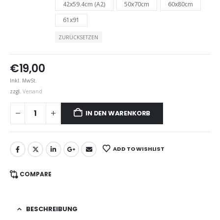
42x59.4cm (A2)
50x70cm
60x80cm
61x91
ZURÜCKSETZEN
€
19,00
Inkl. MwSt.
zzgl.
Versand
IN DEN WARENKORB
ADD TO WISHLIST
COMPARE
BESCHREIBUNG