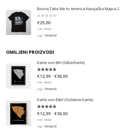
Bosna Take Me to America Navijačka Majica 2
0
von 5
€
25,00
Inkl. MwSt.
Versand
zzgl.
OMILJENI PROIZVODI
Karte von BIH (Silberkarte)
4.92
von 5
Preisspanne:
–
€
12,99
€
36,00
€12,99
Inkl. MwSt.
bis
Versand
zzgl.
€36,00
Karte von B&H (Goldene Karte)
4.98
von 5
Preisspanne:
–
€
12,99
€
36,00
€12,99
Inkl. MwSt.
bis
Versand
zzgl.
€36,00