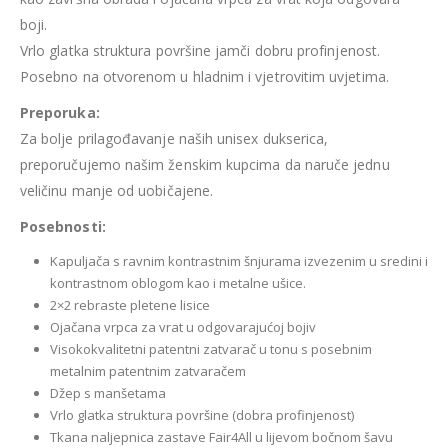
boji.
Vrlo glatka struktura površine jamči dobru profinjenost.
Posebno na otvorenom u hladnim i vjetrovitim uvjetima.
Preporuka:
Za bolje prilagođavanje naših unisex dukserica,
preporučujemo našim ženskim kupcima da naruče jednu
veličinu manje od uobičajene.
Posebnosti:
Kapuljača s ravnim kontrastnim šnjurama izvezenim u sredini i
kontrastnom oblogom kao i metalne ušice.
2×2 rebraste pletene lisice
Ojačana vrpca za vrat u odgovarajućoj bojiv
Visokokvalitetni patentni zatvarač u tonu s posebnim
metalnim patentnim zatvaračem
Džep s manšetama
Vrlo glatka struktura površine (dobra profinjenost)
Tkana naljepnica zastave Fair4All u lijevom bočnom šavu