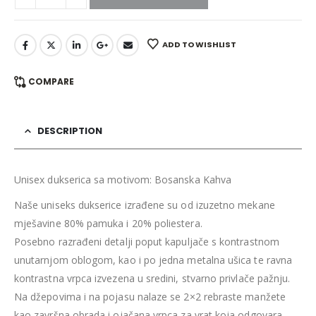
ADD TO WISHLIST
COMPARE
DESCRIPTION
Unisex dukserica sa motivom: Bosanska Kahva
Naše uniseks dukserice izrađene su od izuzetno mekane
mješavine 80% pamuka i 20% poliestera.
Posebno razrađeni detalji poput kapuljače s kontrastnom
unutarnjom oblogom, kao i po jedna metalna ušica te ravna
kontrastna vrpca izvezena u sredini, stvarno privlače pažnju.
Na džepovima i na pojasu nalaze se 2×2 rebraste manžete
kao završna obrada i ojačana vrpca za vrat koja odgovara