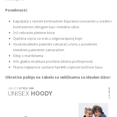
Posebnosti:
Kapuljača s ravnim kontrastnim šnjurama izvezenim u sredini i
kontrastnom oblogom kao i metalne ušice.
2×2 rebraste pletene lisice
Ojačana vrpca za vrat u odgovarajućoj bojiv
Visokokvalitetni patentni zatvarač u tonu s posebnim
metalnim patentnim zatvaračem
Džep s manšetama
Vrlo glatka struktura površine (dobra profinjenost)
Tkana naljepnica zastave Fair4All u lijevom bočnom šavu
Obratite pažnju na tabelu sa veličinama za idealan izbor: