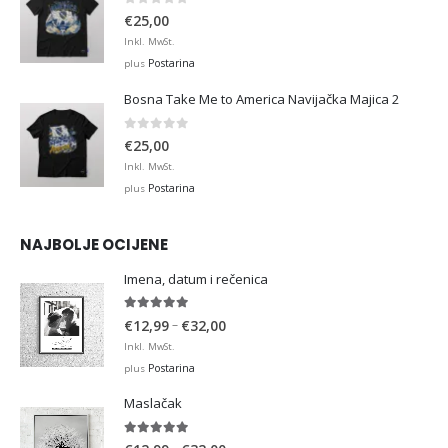
0
out of 5
€
25,00
Inkl. MwSt.
Postarina
plus
Bosna Take Me to America Navijačka Majica 2
0
out of 5
€
25,00
Inkl. MwSt.
Postarina
plus
NAJBOLJE OCIJENE
Imena, datum i rečenica
5.00
out of 5
Price
–
€
12,99
€
32,00
range:
Inkl. MwSt.
€12,99
Postarina
plus
through
Maslačak
€32,00
5.00
out of 5
Price