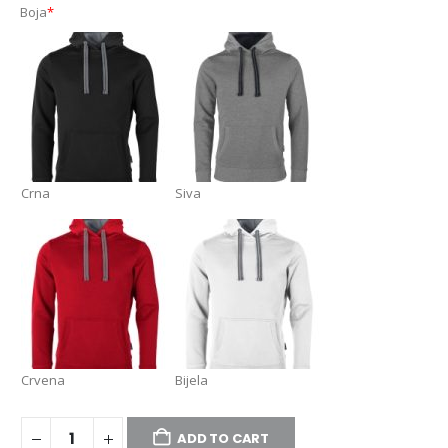
Boja
*
Crna
Siva
Crvena
Bijela
ADD TO CART