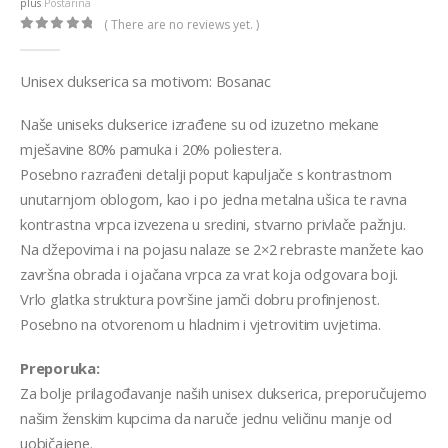
plus
Postarina
( There are no reviews yet. )
0
out of 5
Unisex dukserica sa motivom: Bosanac
Naše uniseks dukserice izrađene su od izuzetno mekane
mješavine 80% pamuka i 20% poliestera.
Posebno razrađeni detalji poput kapuljače s kontrastnom
unutarnjom oblogom, kao i po jedna metalna ušica te ravna
kontrastna vrpca izvezena u sredini, stvarno privlače pažnju.
Na džepovima i na pojasu nalaze se 2×2 rebraste manžete kao
završna obrada i ojačana vrpca za vrat koja odgovara boji.
Vrlo glatka struktura površine jamči dobru profinjenost.
Posebno na otvorenom u hladnim i vjetrovitim uvjetima.
Preporuka:
Za bolje prilagođavanje naših unisex dukserica, preporučujemo
našim ženskim kupcima da naruče jednu veličinu manje od
uobičajene.