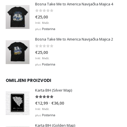
Bosna Take Me to America Navijačka Majica 4
0
out of 5
€
25,00
Inkl. MwSt.
Postarina
plus
Bosna Take Me to America Navijačka Majica 2
0
out of 5
€
25,00
Inkl. MwSt.
Postarina
plus
OMILJENI PROIZVODI
Karta BIH (Silver Map)
4.95
out of 5
Price
–
€
12,99
€
36,00
range:
Inkl. MwSt.
€12,99
Postarina
plus
through
Karta BIH (Golden Map)