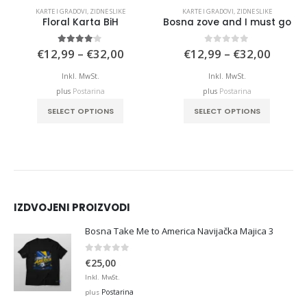
KARTE I GRADOVI
,
ZIDNE SLIKE
KARTE I GRADOVI
,
ZIDNE SLIKE
Floral Karta BiH
Bosna zove and I must go
Price
Price
4.00
out of 5
0
out of 5
€
12,99
–
€
32,00
€
12,99
–
€
32,00
range:
range:
€12,99
€12,9
Inkl. MwSt.
Inkl. MwSt.
through
throu
plus
Postarina
plus
Postarina
€32,00
€32,0
This product has multiple variants. The options may be chosen on the product page
This product has multiple variants. The options may be chosen on the product page
SELECT OPTIONS
SELECT OPTIONS
IZDVOJENI PROIZVODI
Bosna Take Me to America Navijačka Majica 3
0
out of 5
€
25,00
Inkl. MwSt.
Postarina
plus