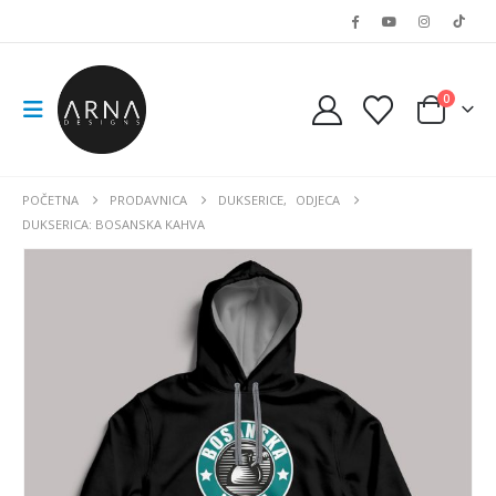
0
POČETNA
PRODAVNICA
DUKSERICE
,
ODJECA
DUKSERICA: BOSANSKA KAHVA