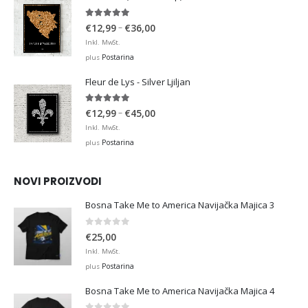
€36,00
4.93
out of 5
Price
–
€
12,99
€
36,00
range:
Inkl. MwSt.
€12,99
Postarina
plus
through
Fleur de Lys - Silver Ljiljan
€36,00
4.88
out of 5
Price
–
€
12,99
€
45,00
range:
Inkl. MwSt.
€12,99
Postarina
plus
through
€45,00
NOVI PROIZVODI
Bosna Take Me to America Navijačka Majica 3
0
out of 5
€
25,00
Inkl. MwSt.
Postarina
plus
Bosna Take Me to America Navijačka Majica 4