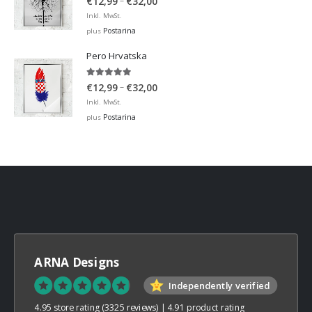
–
€
12,99
€
32,00
range:
Inkl. MwSt.
€12,99
Postarina
plus
through
Pero Hrvatska
€32,00
5.00
out of 5
Price
–
€
12,99
€
32,00
range:
Inkl. MwSt.
€12,99
Postarina
plus
through
€32,00
ARNA Designs
Independently verified
4.95 store rating
(3325 reviews)
|
4.91 product rating