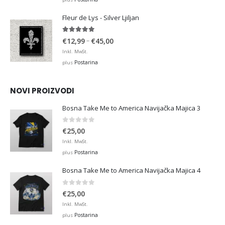
through
Fleur de Lys - Silver Ljiljan
€36,00
4.88
out of 5
Price
–
€
12,99
€
45,00
range:
Inkl. MwSt.
€12,99
Postarina
plus
through
€45,00
NOVI PROIZVODI
Bosna Take Me to America Navijačka Majica 3
0
out of 5
€
25,00
Inkl. MwSt.
Postarina
plus
Bosna Take Me to America Navijačka Majica 4
0
out of 5
€
25,00
Inkl. MwSt.
Postarina
plus