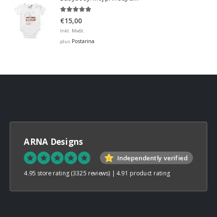
5.00
out of 5
€
15,00
Inkl. MwSt.
Postarina
plus
ARNA Designs
Independently verified
4.95 store rating
(3325 reviews)
|
4.91 product rating