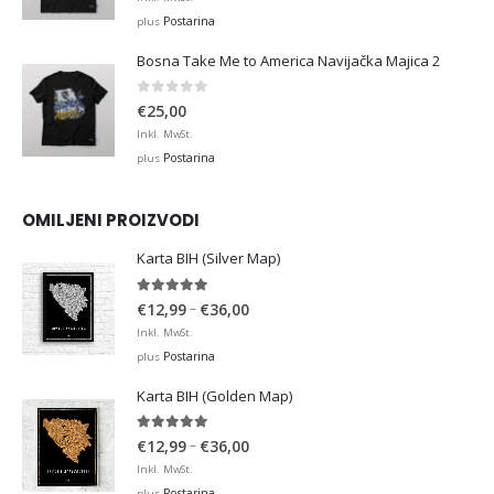
Postarina
plus
Bosna Take Me to America Navijačka Majica 2
0
out of 5
€
25,00
Inkl. MwSt.
Postarina
plus
OMILJENI PROIZVODI
Karta BIH (Silver Map)
4.95
out of 5
Price
–
€
12,99
€
36,00
range:
Inkl. MwSt.
€12,99
Postarina
plus
through
Karta BIH (Golden Map)
€36,00
4.93
out of 5
Price
–
€
12,99
€
36,00
range:
Inkl. MwSt.
€12,99
Postarina
plus