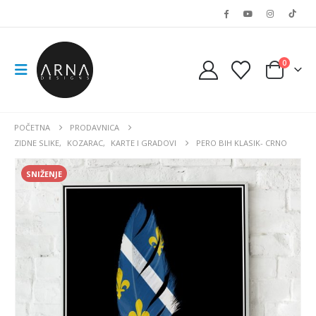
0
POČETNA
PRODAVNICA
ZIDNE SLIKE
,
KOZARAC
,
KARTE I GRADOVI
PERO BIH KLASIK- CRNO
SNIŽENJE