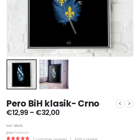
Pero BiH klasik- Crno
Price
€
12,99
–
€
32,00
range:
€12,99
Inkl. MwSt.
through
plus
Postarina
€32,00
2
customer reviews
|
Add a review