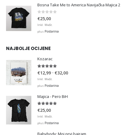
Bosna Take Me to America Navijačka Majica 2
0
out of 5
€
25,00
Inkl. MwSt.
Postarina
plus
NAJBOLJE OCIJENE
Kozarac
5.00
out of 5
Price
–
€
12,99
€
32,00
range:
Inkl. MwSt.
€12,99
Postarina
plus
through
Majica - Pero BiH
€32,00
5.00
out of 5
€
25,00
Inkl. MwSt.
Postarina
plus
Babybody: Moj prvi bajram