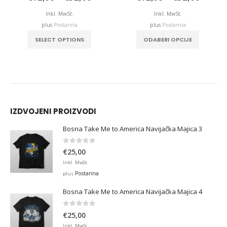
e:
range:
range:
,99
€12,99
€12,9
Inkl. MwSt.
Inkl. MwSt.
ough
through
throu
plus
Postarina
plus
Postarina
,00
€32,00
€32,0
This product has multiple variants. The options may be chosen on the product page
This product has multiple variants. The options may be chosen on the product page
SELECT OPTIONS
ODABERI OPCIJE
IZDVOJENI PROIZVODI
Bosna Take Me to America Navijačka Majica 3
0
out of 5
€
25,00
Inkl. MwSt.
Postarina
plus
Bosna Take Me to America Navijačka Majica 4
0
out of 5
€
25,00
Inkl. MwSt.