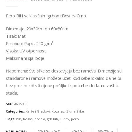
5.00
out of 5
Pero BiH sa klasičnim grbom Bosne- Crno
Dimenzije: 20x30cm do 60x80cm
Tisak: Mat
Premium Papir: 240 g/m²
Visoka UV otpornost
Maksimalni sjaj boje
Napomena: Sve slike se dostavljaju bez ramova. Dimenzije su
standardne i ramove možete uzeti kod sebe lokalno da ne bi
bez potrebe dizali cijene pošiljke iz potrebe dodatne zaštite
stakla.
SKU:
AR15900
Categories:
Karte i Gradovi
,
Kozarac
,
Zidne Slike
Tags:
bih
,
bosna
,
bosnia
,
grb bih
,
ljubav
,
pero
VARIJACIJA
20x30cm (A4)
40x50cm
50x70cm