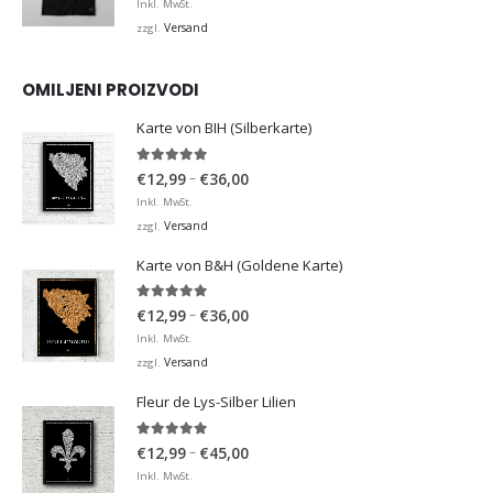
Inkl. MwSt.
Versand
zzgl.
OMILJENI PROIZVODI
Karte von BIH (Silberkarte)
4.92
von 5
Preisspanne:
–
€
12,99
€
36,00
€12,99
Inkl. MwSt.
bis
Versand
zzgl.
€36,00
Karte von B&H (Goldene Karte)
4.98
von 5
Preisspanne:
–
€
12,99
€
36,00
€12,99
Inkl. MwSt.
bis
Versand
zzgl.
€36,00
Fleur de Lys-Silber Lilien
4.95
von 5
Preisspanne:
–
€
12,99
€
45,00
€12,99
Inkl. MwSt.