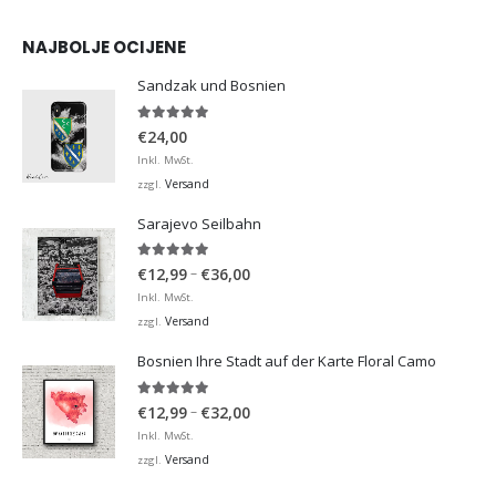
NAJBOLJE OCIJENE
Sandzak und Bosnien
5.00
von 5
€
24,00
Inkl. MwSt.
Versand
zzgl.
Sarajevo Seilbahn
5.00
von 5
Preisspanne:
–
€
12,99
€
36,00
€12,99
Inkl. MwSt.
bis
Versand
zzgl.
€36,00
Bosnien Ihre Stadt auf der Karte Floral Camo
5.00
von 5
Preisspanne:
–
€
12,99
€
32,00
€12,99
Inkl. MwSt.
bis
Versand
zzgl.
€32,00