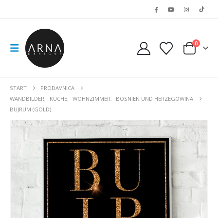
0
START
PRODAVNICA
WANDBILDER
,
KÜCHE
,
WOHNZIMMER
,
BOSNIEN UND HERZEGOWINA
BUJRUM (GOLD)