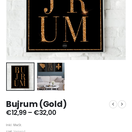
Bujrum (Gold)
Preisspanne:
€
12,99
–
€
32,00
€12,99
bis
Inkl. MwSt.
€32,00
zzgl.
Versand