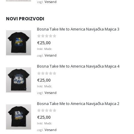
bis
Versand
zzgl.
€45,00
NOVI PROIZVODI
Bosna Take Me to America Navijačka Majica 3
0
von 5
€
25,00
Inkl. MwSt.
Versand
zzgl.
Bosna Take Me to America Navijačka Majica 4
0
von 5
€
25,00
Inkl. MwSt.
Versand
zzgl.
Bosna Take Me to America Navijačka Majica 2
0
von 5
€
25,00
Inkl. MwSt.
Versand
zzgl.