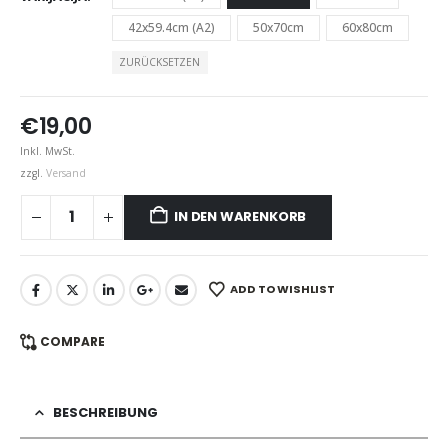
42x59.4cm (A2)
50x70cm
60x80cm
ZURÜCKSETZEN
€
19,00
Inkl. MwSt.
zzgl.
Versand
IN DEN WARENKORB
ADD TO WISHLIST
COMPARE
BESCHREIBUNG