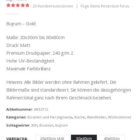
20
Kundenrezensionen
|
Füge deine Rezension hinzu
5.00
out of 5
Bujrum – Gold
Maße: 20x30cm bis 60x80cm
Druck: Matt
Premium Druckpapier: 240 g/m 2
Hohe UV-Beständigkeit
Maximale Farbbrillanz
Hinweis: Alle Bilder werden ohne Rahmen geliefert. Die
Bildermaße sind standardisiert. Sie können die dazugehörigen
Rahmen lokal ganz nach Ihrem Geschmack beziehen.
Artikelnummer:
AR32112
Kategorien:
Bosnien und Herzegowina
,
Küche
,
Wandbilder
,
Wohnzimmer
Schlagwörter:
BIH
,
Bosnien
,
bujrum
VARIJACIJA
20x30cm (A4)
30x40cm
40x50cm