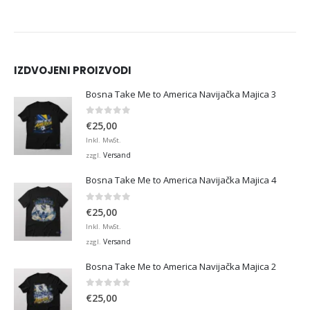
IZDVOJENI PROIZVODI
Bosna Take Me to America Navijačka Majica 3
0
von 5
€
25,00
Inkl. MwSt.
Versand
zzgl.
Bosna Take Me to America Navijačka Majica 4
0
von 5
€
25,00
Inkl. MwSt.
Versand
zzgl.
Bosna Take Me to America Navijačka Majica 2
0
von 5
€
25,00