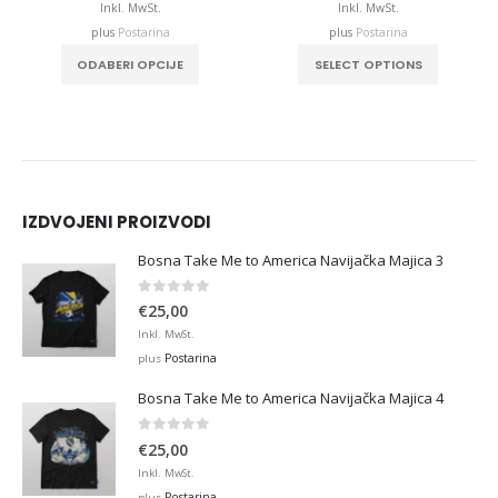
,99
€12,99
€12,9
Inkl. MwSt.
Inkl. MwSt.
ough
through
throu
plus
Postarina
plus
Postarina
,00
€32,00
€32,0
This product has multiple variants. The options may be chosen on the product page
This product has multiple variants. The options may be chosen on the product page
ODABERI OPCIJE
SELECT OPTIONS
IZDVOJENI PROIZVODI
Bosna Take Me to America Navijačka Majica 3
0
out of 5
€
25,00
Inkl. MwSt.
Postarina
plus
Bosna Take Me to America Navijačka Majica 4
0
out of 5
€
25,00
Inkl. MwSt.
Postarina
plus