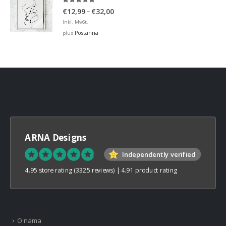
5.00
out of 5
Price
–
€
12,99
€
32,00
range:
Inkl. MwSt.
€12,99
Postarina
plus
through
€32,00
ARNA Designs
Independently verified
4.95 store rating
(3325 reviews)
|
4.91 product rating
O nama