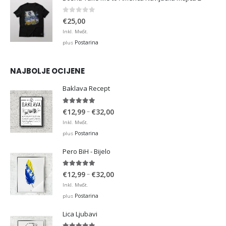
0
out of 5
€
25,00
Inkl. MwSt.
Postarina
plus
NAJBOLJE OCIJENE
Baklava Recept
5.00
out of 5
Price
–
€
12,99
€
32,00
range:
Inkl. MwSt.
€12,99
Postarina
plus
through
Pero BiH - Bijelo
€32,00
5.00
out of 5
Price
–
€
12,99
€
32,00
range:
Inkl. MwSt.
€12,99
Postarina
plus
through
Lica Ljubavi
€32,00