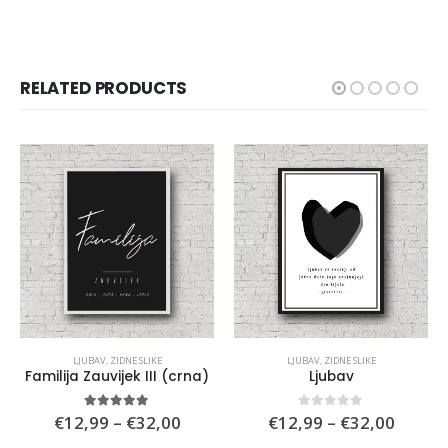
RELATED PRODUCTS
LJUBAV
,
ZIDNE SLIKE
LJUBAV
,
ZIDNE SLIKE
Familija Zauvijek III (crna)
Ljubav
e
Price
Price
5.00
out of 5
0
out of 5
€
12,99
–
€
32,00
€
12,99
–
€
32,00
e:
range:
range: