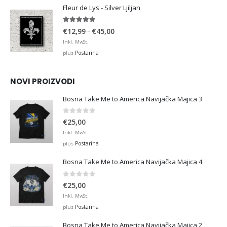
through
Fleur de Lys - Silver Ljiljan
€36,00
4.88
out of 5
Price
–
€
12,99
€
45,00
range:
Inkl. MwSt.
€12,99
Postarina
plus
through
€45,00
NOVI PROIZVODI
Bosna Take Me to America Navijačka Majica 3
0
out of 5
€
25,00
Inkl. MwSt.
Postarina
plus
Bosna Take Me to America Navijačka Majica 4
0
out of 5
€
25,00
Inkl. MwSt.
Postarina
plus
Bosna Take Me to America Navijačka Majica 2