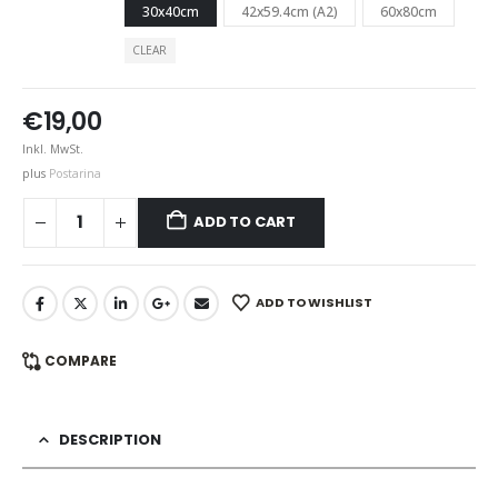
30x40cm
42x59.4cm (A2)
60x80cm
CLEAR
€
19,00
Inkl. MwSt.
plus
Postarina
ADD TO CART
ADD TO WISHLIST
COMPARE
DESCRIPTION