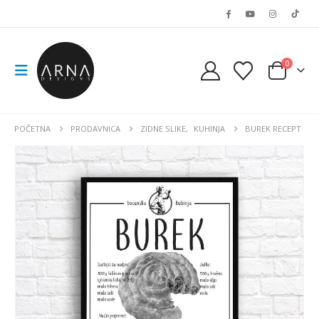
0
POČETNA
PRODAVNICA
ZIDNE SLIKE
,
KUHINJA
BUREK RECEPT