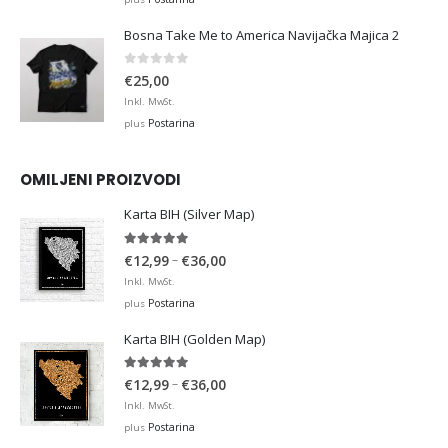
Bosna Take Me to America Navijačka Majica 2
0
out of 5
€
25,00
Inkl. MwSt.
Postarina
plus
OMILJENI PROIZVODI
Karta BIH (Silver Map)
4.95
out of 5
Price
–
€
12,99
€
36,00
range:
Inkl. MwSt.
€12,99
Postarina
plus
through
Karta BIH (Golden Map)
€36,00
4.93
out of 5
Price
–
€
12,99
€
36,00
range:
Inkl. MwSt.
€12,99
Postarina
plus