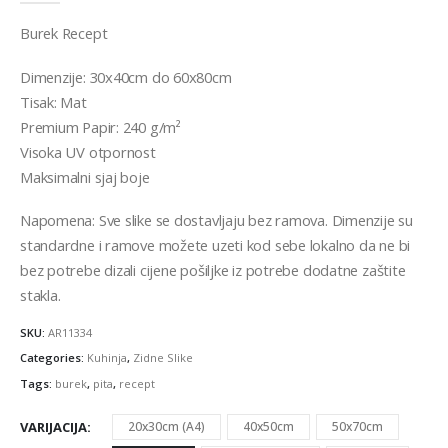
Burek Recept
Dimenzije: 30x40cm do 60x80cm
Tisak: Mat
Premium Papir: 240 g/m²
Visoka UV otpornost
Maksimalni sjaj boje
Napomena: Sve slike se dostavljaju bez ramova. Dimenzije su
standardne i ramove možete uzeti kod sebe lokalno da ne bi
bez potrebe dizali cijene pošiljke iz potrebe dodatne zaštite
stakla.
SKU:
AR11334
Categories:
Kuhinja
,
Zidne Slike
Tags:
burek
,
pita
,
recept
VARIJACIJA
20x30cm (A4)
40x50cm
50x70cm