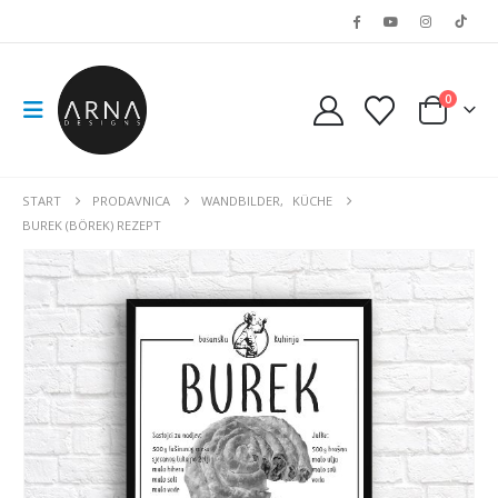
0
START
PRODAVNICA
WANDBILDER
,
KÜCHE
BUREK (BÖREK) REZEPT