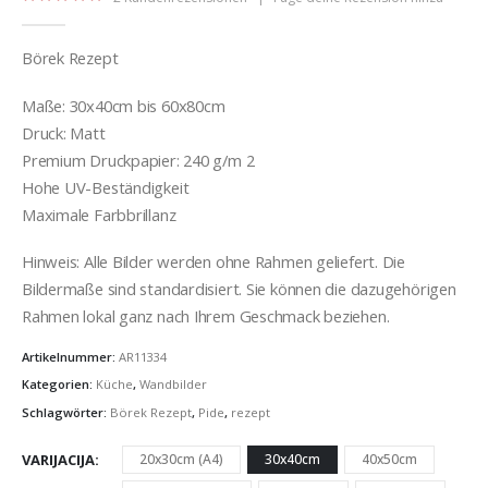
5.00
out of 5
Börek Rezept
Maße: 30x40cm bis 60x80cm
Druck: Matt
Premium Druckpapier: 240 g/m 2
Hohe UV-Beständigkeit
Maximale Farbbrillanz
Hinweis: Alle Bilder werden ohne Rahmen geliefert. Die
Bildermaße sind standardisiert. Sie können die dazugehörigen
Rahmen lokal ganz nach Ihrem Geschmack beziehen.
Artikelnummer:
AR11334
Kategorien:
Küche
,
Wandbilder
Schlagwörter:
Börek Rezept
,
Pide
,
rezept
VARIJACIJA
20x30cm (A4)
30x40cm
40x50cm