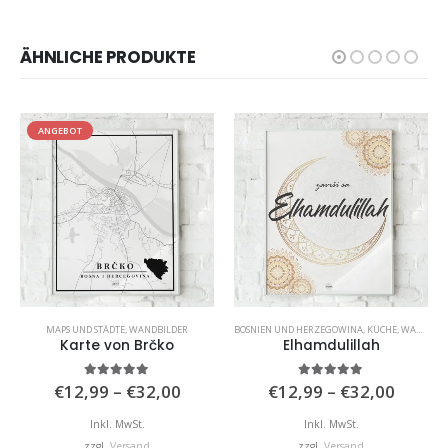
ÄHNLICHE PRODUKTE
ANGEBOT
MAPS UND STÄDTE
,
WANDBILDER
BOSNIEN UND HERZEGOWINA
,
KÜCHE
,
WANDBILDER
Karte von Brčko
Elhamdulillah
isspanne:
Preisspanne:
Preiss
5.00
von 5
5.00
von 5
€
12,99
–
€
32,00
€
12,99
–
€
32,00
,99
€12,99
€12,9
bis
bis
Inkl. MwSt.
Inkl. MwSt.
,00
€32,00
€32,0
zzgl.
Versand
zzgl.
Versand