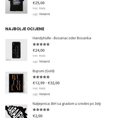
0
von 5
€
25,00
Inkl. MwSt.
Versand
zzgl.
NAJBOLJE OCIJENE
Handyhülle - Bosanac oder Bosanka
5.00
von 5
€
24,00
Inkl. MwSt.
Versand
zzgl.
Bujrum (Gold)
5.00
von 5
Preisspanne:
–
€
12,99
€
32,00
€12,99
Inkl. MwSt.
bis
Versand
zzgl.
€32,00
Naljepnica: BiH sa gradom u sredini po želji
5.00
von 5
€
2,00