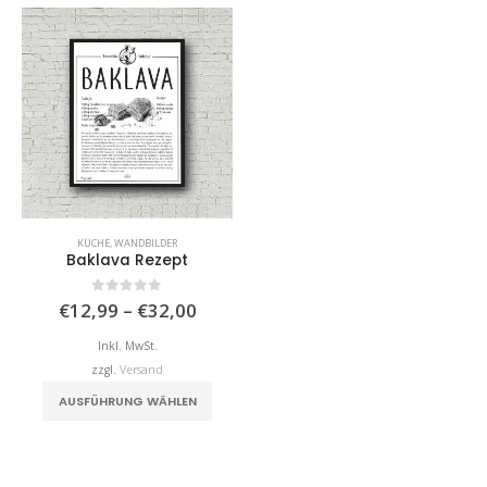
KÜCHE
,
WANDBILDER
Baklava Rezept
Preisspanne:
0
von 5
€
12,99
–
€
32,00
€12,99
bis
Inkl. MwSt.
€32,00
zzgl.
Versand
Dieses Produkt weist mehrere Varianten auf. Die Optionen können auf der Produktseite gewählt werden
AUSFÜHRUNG WÄHLEN