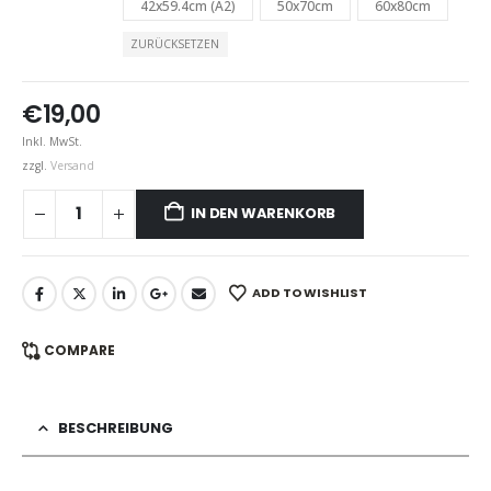
42x59.4cm (A2)
50x70cm
60x80cm
ZURÜCKSETZEN
€
19,00
Inkl. MwSt.
zzgl.
Versand
IN DEN WARENKORB
ADD TO WISHLIST
COMPARE
BESCHREIBUNG