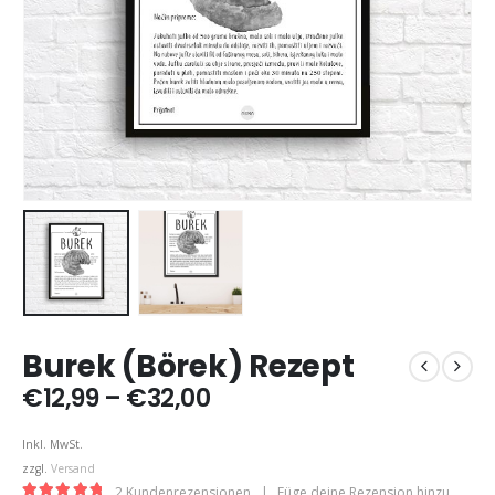
Burek (Börek) Rezept
Preisspanne:
€
12,99
–
€
32,00
€12,99
bis
Inkl. MwSt.
€32,00
zzgl.
Versand
2
Kundenrezensionen
|
Füge deine Rezension hinzu