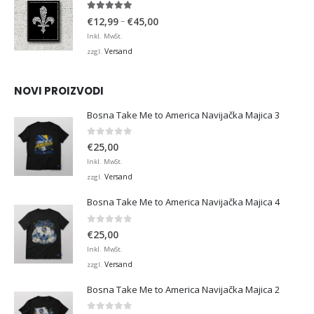
4.95
von 5
Preisspanne:
–
€
12,99
€
45,00
€12,99
Inkl. MwSt.
bis
Versand
zzgl.
€45,00
NOVI PROIZVODI
Bosna Take Me to America Navijačka Majica 3
0
von 5
€
25,00
Inkl. MwSt.
Versand
zzgl.
Bosna Take Me to America Navijačka Majica 4
0
von 5
€
25,00
Inkl. MwSt.
Versand
zzgl.
Bosna Take Me to America Navijačka Majica 2