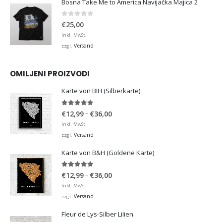
Bosna Take Me to America Navijačka Majica 2
0
von 5
€
25,00
Inkl. MwSt.
Versand
zzgl.
OMILJENI PROIZVODI
Karte von BIH (Silberkarte)
4.92
von 5
Preisspanne:
–
€
12,99
€
36,00
€12,99
Inkl. MwSt.
bis
Versand
zzgl.
€36,00
Karte von B&H (Goldene Karte)
4.98
von 5
Preisspanne:
–
€
12,99
€
36,00
€12,99
Inkl. MwSt.
bis
Versand
zzgl.
€36,00
Fleur de Lys-Silber Lilien