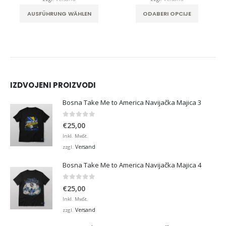
duktseite gewählt werden
Dieses Produkt weist mehrere Varianten auf. Die Optionen können auf der Produktseite gewählt werden
Dieses Produkt weist mehrere Varianten auf. Die Optionen können auf der Produktseite gewählt werden
AUSFÜHRUNG WÄHLEN
ODABERI OPCIJE
IZDVOJENI PROIZVODI
Bosna Take Me to America Navijačka Majica 3
0
von 5
€
25,00
Inkl. MwSt.
Versand
zzgl.
Bosna Take Me to America Navijačka Majica 4
0
von 5
€
25,00
Inkl. MwSt.
Versand
zzgl.