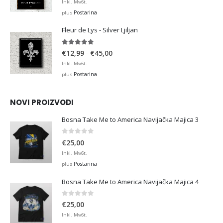
range:
Inkl. MwSt.
€12,99
Postarina
plus
through
Fleur de Lys - Silver Ljiljan
€36,00
4.88
out of 5
Price
–
€
12,99
€
45,00
range:
Inkl. MwSt.
€12,99
Postarina
plus
through
€45,00
NOVI PROIZVODI
Bosna Take Me to America Navijačka Majica 3
0
out of 5
€
25,00
Inkl. MwSt.
Postarina
plus
Bosna Take Me to America Navijačka Majica 4
0
out of 5
€
25,00
Inkl. MwSt.