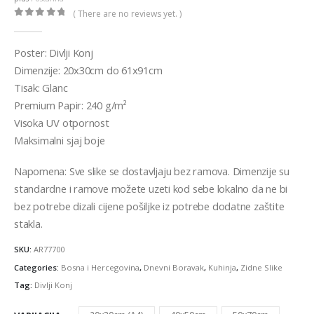
€36,00
( There are no reviews yet. )
0
out of 5
Poster: Divlji Konj
Dimenzije: 20x30cm do 61x91cm
Tisak: Glanc
Premium Papir: 240 g/m²
Visoka UV otpornost
Maksimalni sjaj boje
Napomena: Sve slike se dostavljaju bez ramova. Dimenzije su
standardne i ramove možete uzeti kod sebe lokalno da ne bi
bez potrebe dizali cijene pošiljke iz potrebe dodatne zaštite
stakla.
SKU:
AR77700
Categories:
Bosna i Hercegovina
,
Dnevni Boravak
,
Kuhinja
,
Zidne Slike
Tag:
Divlji Konj