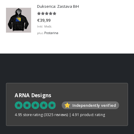
Dukserica: Zastava BiH
5.00
out of 5
€
39,99
Inkl. MwSt.
Postarina
plus
ARNA Designs
Independently verified
4.95 store rating
(3325 reviews)
|
4.91 product rating