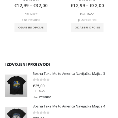
e
Price
Price
5.00
out of 5
4.97
out of 5
€
12,99
–
€
32,00
€
12,99
–
€
32,00
e:
range:
range:
,99
€12,99
€12,9
Inkl. MwSt.
Inkl. MwSt.
ough
through
throu
plus
Postarina
plus
Postarina
,00
€32,00
€32,0
This product has multiple variants. The options may be chosen on the product page
This product has multiple variants. The options may be chosen on the product page
ODABERI OPCIJE
ODABERI OPCIJE
IZDVOJENI PROIZVODI
Bosna Take Me to America Navijačka Majica 3
0
out of 5
€
25,00
Inkl. MwSt.
Postarina
plus
Bosna Take Me to America Navijačka Majica 4
0
out of 5