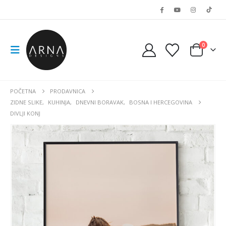
0
POČETNA
PRODAVNICA
ZIDNE SLIKE
,
KUHINJA
,
DNEVNI BORAVAK
,
BOSNA I HERCEGOVINA
DIVLJI KONJ