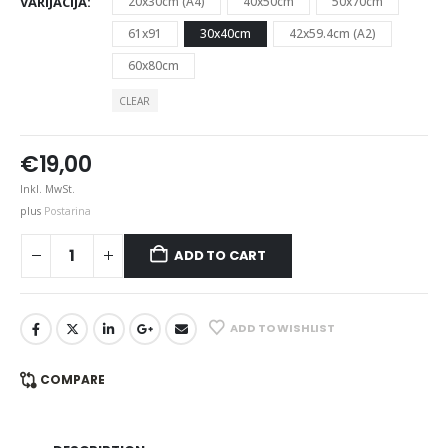
VARIJACIJA
20x30cm (A4)
40x50cm
50x70cm
61x91
30x40cm
42x59.4cm (A2)
60x80cm
CLEAR
€
19,00
Inkl. MwSt.
plus
Postarina
ADD TO CART
ADD TO WISHLIST
COMPARE