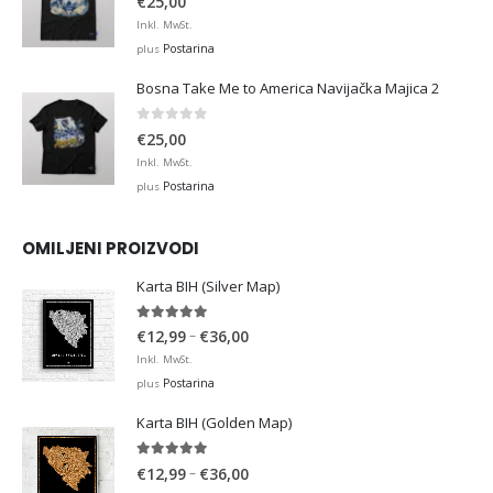
€
25,00
Inkl. MwSt.
Postarina
plus
Bosna Take Me to America Navijačka Majica 2
0
out of 5
€
25,00
Inkl. MwSt.
Postarina
plus
OMILJENI PROIZVODI
Karta BIH (Silver Map)
4.95
out of 5
Price
–
€
12,99
€
36,00
range:
Inkl. MwSt.
€12,99
Postarina
plus
through
Karta BIH (Golden Map)
€36,00
4.93
out of 5
Price
–
€
12,99
€
36,00