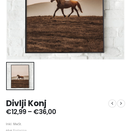
Divlji Konj
Price
€
12,99
–
€
36,00
range:
€12,99
Inkl. MwSt.
through
plus
Postarina