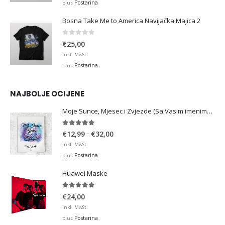
Postarina
plus
Bosna Take Me to America Navijačka Majica 2
0
out of 5
€
25,00
Inkl. MwSt.
Postarina
plus
NAJBOLJE OCIJENE
Moje Sunce, Mjesec i Zvjezde (Sa Vasim imenima i datumom)
5.00
out of 5
Price
–
€
12,99
€
32,00
range:
Inkl. MwSt.
€12,99
Postarina
plus
through
Huawei Maske
€32,00
5.00
out of 5
€
24,00
Inkl. MwSt.
Postarina
plus