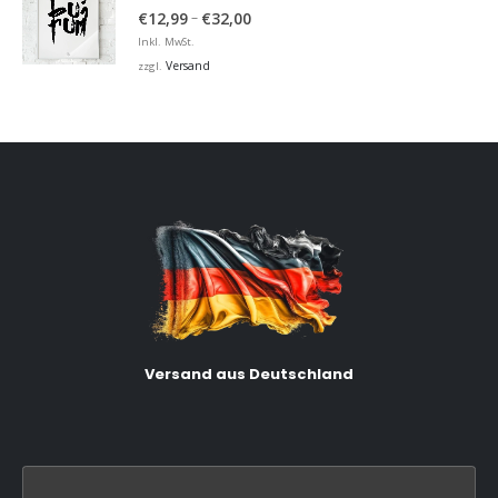
5.00
von 5
Preisspanne:
–
€
12,99
€
32,00
€12,99
Inkl. MwSt.
bis
Versand
zzgl.
€32,00
Versand aus Deutschland