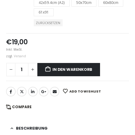
42x59.4cm (A2)
50x70cm
60x80cm
61x91
ZURÜCKSETZEN
€
19,00
Inkl. MwSt.
zzgl.
Versand
IN DEN WARENKORB
ADD TO WISHLIST
COMPARE
BESCHREIBUNG