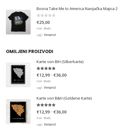
Bosna Take Me to America Navijačka Majica 2
0
von 5
€
25,00
Inkl. MwSt.
Versand
zzgl.
OMILJENI PROIZVODI
Karte von BIH (Silberkarte)
4.92
von 5
Preisspanne:
–
€
12,99
€
36,00
€12,99
Inkl. MwSt.
bis
Versand
zzgl.
€36,00
Karte von B&H (Goldene Karte)
4.98
von 5
Preisspanne:
–
€
12,99
€
36,00
€12,99
Inkl. MwSt.
bis
Versand
zzgl.
€36,00