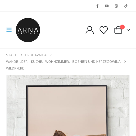
0
START
PRODAVNICA
WANDBILDER
,
KÜCHE
,
WOHNZIMMER
,
BOSNIEN UND HERZEGOWINA
WILDPFERD