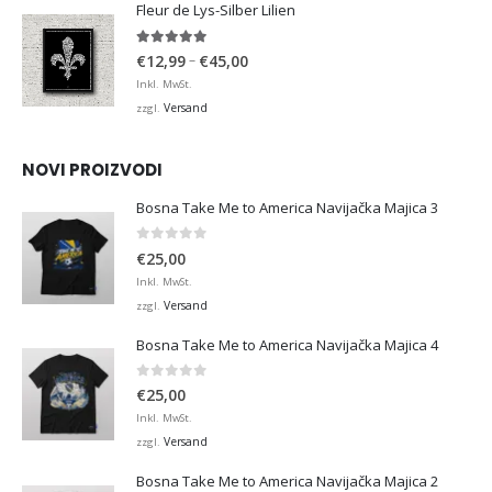
Fleur de Lys-Silber Lilien
4.95
von 5
Preisspanne:
–
€
12,99
€
45,00
€12,99
Inkl. MwSt.
bis
Versand
zzgl.
€45,00
NOVI PROIZVODI
Bosna Take Me to America Navijačka Majica 3
0
von 5
€
25,00
Inkl. MwSt.
Versand
zzgl.
Bosna Take Me to America Navijačka Majica 4
0
von 5
€
25,00
Inkl. MwSt.
Versand
zzgl.
Bosna Take Me to America Navijačka Majica 2