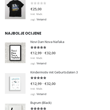
0
von 5
€
25,00
Inkl. MwSt.
Versand
zzgl.
NAJBOLJE OCIJENE
Novi Dan Nova Nafaka
5.00
von 5
Preisspanne:
–
€
12,99
€
32,00
€12,99
Inkl. MwSt.
bis
Versand
zzgl.
€32,00
Kindermotiv mit Geburtsdaten 3
5.00
von 5
Preisspanne:
–
€
12,99
€
32,00
€12,99
Inkl. MwSt.
bis
Versand
zzgl.
€32,00
Bujrum (Black)