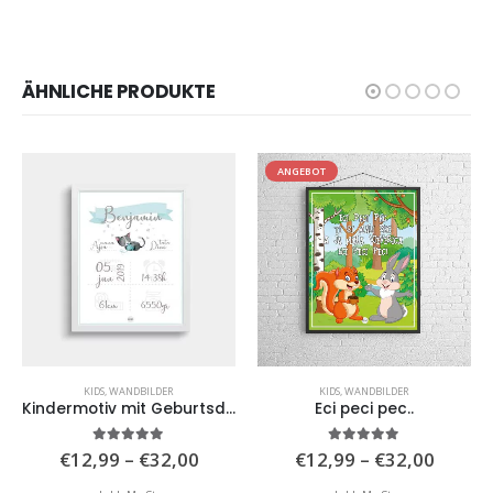
ÄHNLICHE PRODUKTE
ANGEBOT
KIDS
,
WANDBILDER
KIDS
,
WANDBILDER
Kindermotiv mit Geburtsdaten 3
Eci peci pec..
isspanne:
Preisspanne:
Preiss
5.00
von 5
5.00
von 5
€
12,99
–
€
32,00
€
12,99
–
€
32,00
,00
€12,99
€12,9