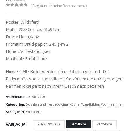
( Es gibt noch keine Rezensionen. )
0
out of 5
Poster: Wildpferd
Maße: 20x30cm bis 61x91cm
Druck: Hochglanz
Premium Druckpapier: 240 g/m 2
Hohe UV-Beständigkeit
Maximale Farbbrillanz
Hinweis: Alle Bilder werden ohne Rahmen geliefert. Die
Bildermaße sind standardisiert. Sie können die dazugehörigen
Rahmen lokal ganz nach Ihrem Geschmack beziehen.
Artikelnummer:
AR77700
Kategorien:
Bosnien und Herzegowina
,
Küche
,
Wandbilder
,
Wohnzimmer
Schlagwort:
Wildpferd
VARIJACIJA
20x30cm (A4)
30x40cm
40x50cm