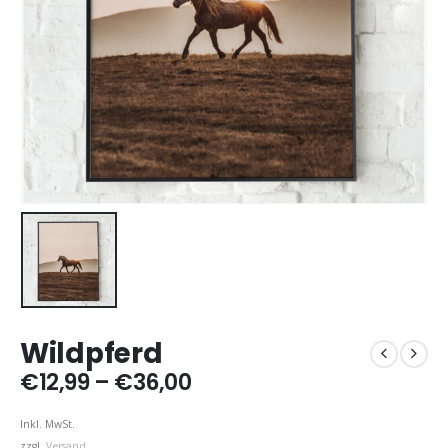
Wildpferd
Preisspanne:
€
12,99
–
€
36,00
€12,99
bis
Inkl. MwSt.
€36,00
zzgl.
Versand