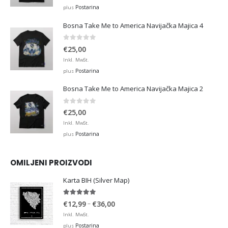
Postarina
plus
Bosna Take Me to America Navijačka Majica 4
0
out of 5
€
25,00
Inkl. MwSt.
Postarina
plus
Bosna Take Me to America Navijačka Majica 2
0
out of 5
€
25,00
Inkl. MwSt.
Postarina
plus
OMILJENI PROIZVODI
Karta BIH (Silver Map)
4.95
out of 5
Price
–
€
12,99
€
36,00
range:
Inkl. MwSt.
€12,99
Postarina
plus