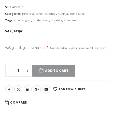
SKU:
AR29161
Categories:
Hrvatska
,
Karte i Gradovi
,
Kuhinja
,
Zidne Slike
Tags:
croatia
,
gold
,
golden map
,
hrvatska
,
Kroatien
VARIJACIJA
Vaš grad ili gradovi na karti
*
Unesite jedan ili više gradova po želji za redom.
ADD TO CART
ADD TO WISHLIST
COMPARE