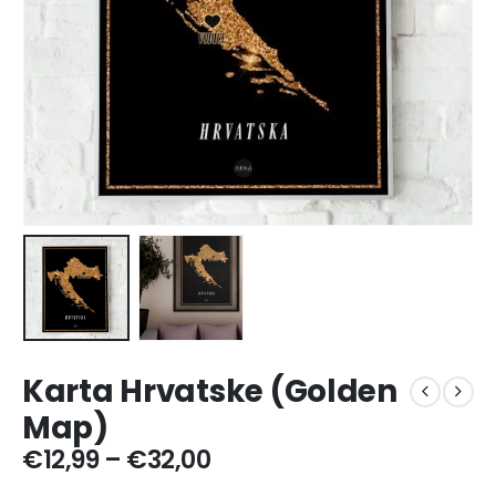
Karta Hrvatske (Golden
Map)
Price
€
12,99
–
€
32,00
range: