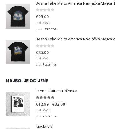
Bosna Take Me to America Navijačka Majica 4
0
out of 5
€
25,00
Inkl. MwSt.
Postarina
plus
Bosna Take Me to America Navijačka Majica 2
0
out of 5
€
25,00
Inkl. MwSt.
Postarina
plus
NAJBOLJE OCIJENE
Imena, datum i rečenica
5.00
out of 5
Price
–
€
12,99
€
32,00
range:
Inkl. MwSt.
€12,99
Postarina
plus
through
Maslačak
€32,00