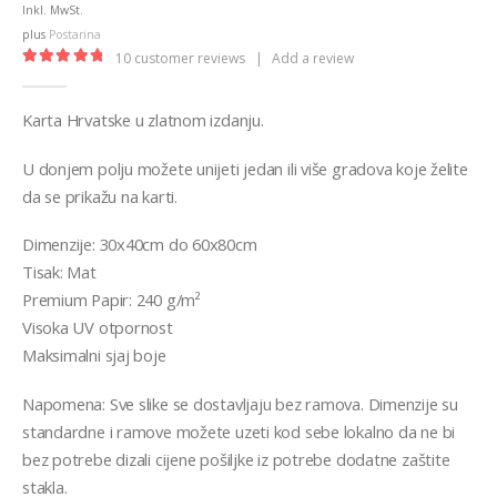
€12,99
Inkl. MwSt.
through
plus
Postarina
€32,00
10
customer reviews
|
Add a review
5.00
out of 5
Karta Hrvatske u zlatnom izdanju.
U donjem polju možete unijeti jedan ili više gradova koje želite
da se prikažu na karti.
Dimenzije: 30x40cm do 60x80cm
Tisak: Mat
Premium Papir: 240 g/m²
Visoka UV otpornost
Maksimalni sjaj boje
Napomena: Sve slike se dostavljaju bez ramova. Dimenzije su
standardne i ramove možete uzeti kod sebe lokalno da ne bi
bez potrebe dizali cijene pošiljke iz potrebe dodatne zaštite
stakla.