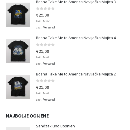
Bosna Take Me to America Navijačka Majica 3
0
von 5
€
25,00
Inkl. MwSt.
Versand
zzgl.
Bosna Take Me to America Navijačka Majica 4
0
von 5
€
25,00
Inkl. MwSt.
Versand
zzgl.
Bosna Take Me to America Navijačka Majica 2
0
von 5
€
25,00
Inkl. MwSt.
Versand
zzgl.
NAJBOLJE OCIJENE
Sandzak und Bosnien