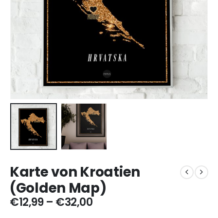
Karte von Kroatien
(Golden Map)
Preisspanne:
€
12,99
–
€
32,00
€12,99