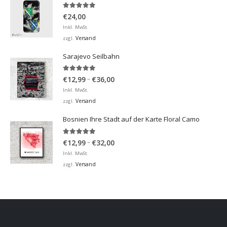
5.00
von 5
€
24,00
Inkl. MwSt.
Versand
zzgl.
Sarajevo Seilbahn
5.00
von 5
Preisspanne:
–
€
12,99
€
36,00
€12,99
Inkl. MwSt.
bis
Versand
zzgl.
€36,00
Bosnien Ihre Stadt auf der Karte Floral Camo
5.00
von 5
Preisspanne:
–
€
12,99
€
32,00
€12,99
Inkl. MwSt.
bis
Versand
zzgl.
€32,00