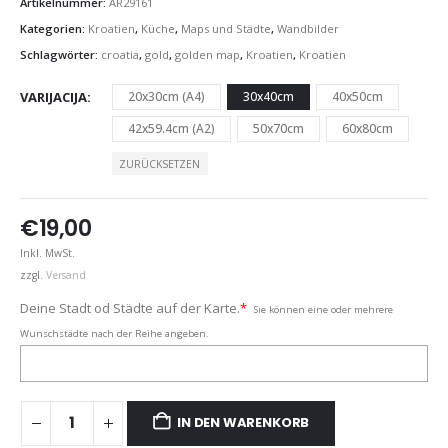
Artikelnummer:
AR29161
Kategorien:
Kroatien
,
Küche
,
Maps und Städte
,
Wandbilder
Schlagwörter:
croatia
,
gold
,
golden map
,
Kroatien
,
Kroatien
VARIJACIJA
20x30cm (A4)
30x40cm
40x50cm
42x59.4cm (A2)
50x70cm
60x80cm
ZURÜCKSETZEN
€
19,00
Inkl. MwSt.
zzgl.
Versand
Deine Stadt od Städte auf der Karte.
*
Sie können eine oder mehrere
Wunschstädte nach der Reihe angeben.
IN DEN WARENKORB