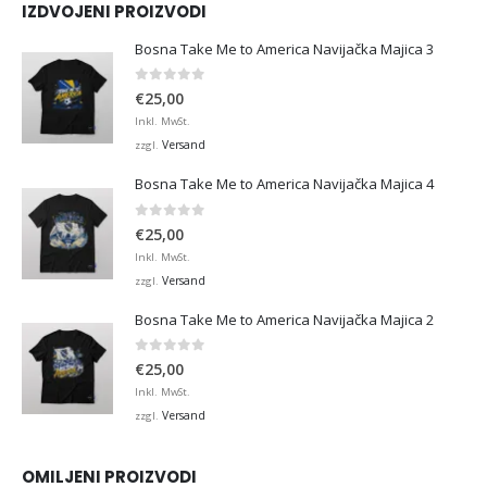
IZDVOJENI PROIZVODI
Bosna Take Me to America Navijačka Majica 3
0
von 5
€
25,00
Inkl. MwSt.
Versand
zzgl.
Bosna Take Me to America Navijačka Majica 4
0
von 5
€
25,00
Inkl. MwSt.
Versand
zzgl.
Bosna Take Me to America Navijačka Majica 2
0
von 5
€
25,00
Inkl. MwSt.
Versand
zzgl.
OMILJENI PROIZVODI