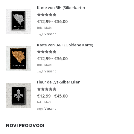
Karte von BIH (Silberkarte)
4.92
von 5
Preisspanne:
–
€
12,99
€
36,00
€12,99
Inkl. MwSt.
bis
Versand
zzgl.
€36,00
Karte von B&H (Goldene Karte)
4.98
von 5
Preisspanne:
–
€
12,99
€
36,00
€12,99
Inkl. MwSt.
bis
Versand
zzgl.
€36,00
Fleur de Lys-Silber Lilien
4.95
von 5
Preisspanne:
–
€
12,99
€
45,00
€12,99
Inkl. MwSt.
bis
Versand
zzgl.
€45,00
NOVI PROIZVODI