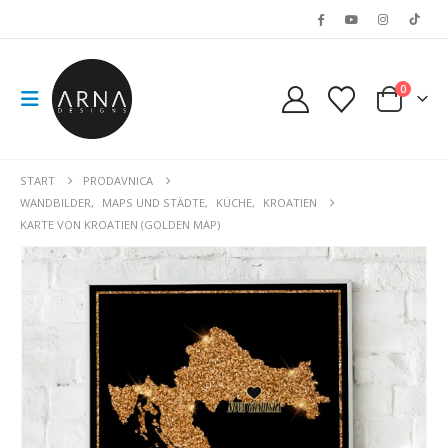
0
START
PRODAVNICA
WANDBILDER
,
MAPS UND STÄDTE
,
KÜCHE
,
KROATIEN
KARTE VON KROATIEN (GOLDEN MAP)