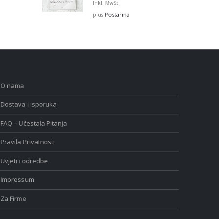
range:
Inkl. MwSt.
€12,99
Postarina
plus
through
€32,00
O nama
Dostava i isporuka
FAQ – Učestala Pitanja
Pravila Privatnosti
Uvjeti i odredbe
Impressum
Za Firme