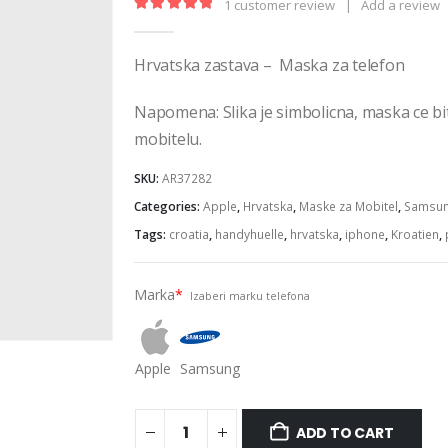
1
customer review
|
Add a review
5.00
out of 5
Hrvatska zastava – Maska za telefon
Napomena: Slika je simbolicna, maska ce b
mobitelu.
SKU:
AR37282
Categories:
Apple
,
Hrvatska
,
Maske za Mobitel
,
Samsu
Tags:
croatia
,
handyhuelle
,
hrvatska
,
iphone
,
Kroatien
,
Marka
*
Izaberi marku telefona
Apple
Samsung
ADD TO CART