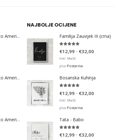
NAJBOLJE OCIJENE
Bosna Take Me to America Navijačka Majica 3
Familija Zauvijek III (crna)
5.00
out of 5
Price
–
€
12,99
€
32,00
range:
Inkl. MwSt.
€12,99
Postarina
plus
through
Bosna Take Me to America Navijačka Majica 4
Bosanska Kuhinja
€32,00
5.00
out of 5
Price
–
€
12,99
€
32,00
range:
Inkl. MwSt.
€12,99
Postarina
plus
through
Bosna Take Me to America Navijačka Majica 2
Tata - Babo
€32,00
5.00
out of 5
Price
–
€
12,99
€
32,00