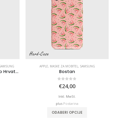
SAMSUNG
APPLE
,
MASKE ZA MOBITEL
,
SAMSUNG
AP
Crna maska za Handy – Pero Hrvatska
Bostan
Crna ma
0
out of 5
€
24,00
Inkl. MwSt.
plus
Postarina
ODABERI OPCIJE