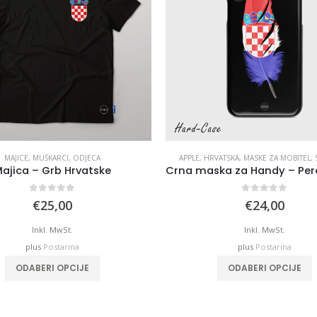
MAJICE
,
MUŠKARCI
,
ODJECA
APPLE
,
HRVATSKA
,
MASKE ZA MOBITEL
,
ajica – Grb Hrvatske
0
out of 5
0
out of 5
€
25,00
€
24,00
Inkl. MwSt.
Inkl. MwSt.
plus
Postarina
plus
Postarina
ODABERI OPCIJE
ODABERI OPCIJE