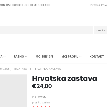
 VON ÖSTERREICH UND DEUTSCHLAND
Pravila Priv
Sve kat
CA
RAZNO
MOJ DESIGN
MOJ PROFIL
KONTAKT
AMSUNG
,
HRVATSKA
HRVATSKA ZASTAVA
Hrvatska zastava
€
24,00
Inkl. MwSt.
plus
Postarina