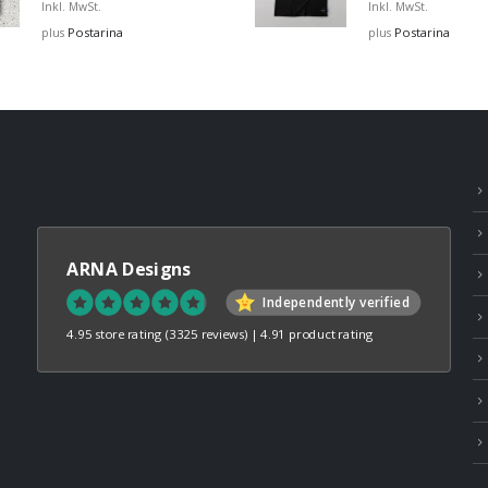
range:
Inkl. MwSt.
Inkl. MwSt.
€12,99
Postarina
Postarina
plus
plus
through
€45,00
ARNA Designs
Independently verified
4.95 store rating
(3325 reviews)
|
4.91 product rating