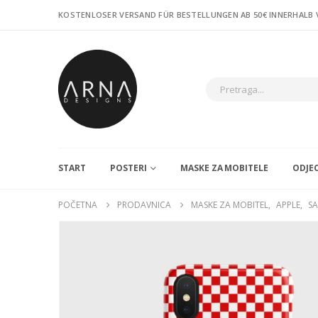
KOSTENLOSER VERSAND FÜR BESTELLUNGEN AB 50€ INNERHALB
START
POSTERI
MASKE ZA MOBITELE
ODJE
POČETNA
PRODAVNICA
MASKE ZA MOBITEL
,
APPLE
,
S