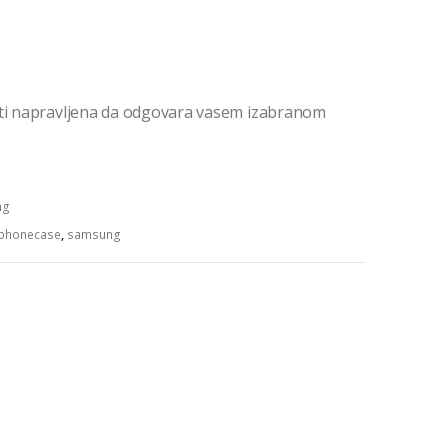
iti napravljena da odgovara vasem izabranom
ng
phonecase
,
samsung