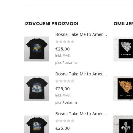
IZDVOJENI PROIZVODI
OMILJE
Bosna Take Me to America Navijačka Majica 3
0
out of 5
€
25,00
Inkl. MwSt.
Postarina
plus
Bosna Take Me to America Navijačka Majica 4
0
out of 5
€
25,00
Inkl. MwSt.
Postarina
plus
Bosna Take Me to America Navijačka Majica 2
0
out of 5
€
25,00