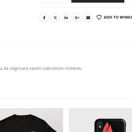
ADD TO WISHL
ena da odgovara vasem izabranom mobitelu.