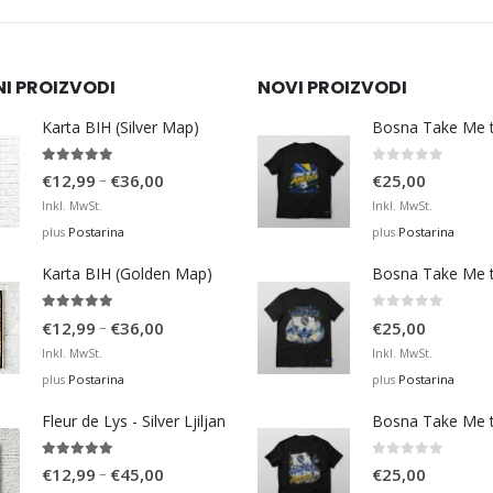
NI PROIZVODI
NOVI PROIZVODI
Karta BIH (Silver Map)
4.95
out of 5
0
out of 5
Price
–
€
12,99
€
36,00
€
25,00
range:
Inkl. MwSt.
Inkl. MwSt.
€12,99
Postarina
Postarina
plus
plus
through
Karta BIH (Golden Map)
€36,00
4.93
out of 5
0
out of 5
Price
–
€
12,99
€
36,00
€
25,00
range:
Inkl. MwSt.
Inkl. MwSt.
€12,99
Postarina
Postarina
plus
plus
through
Fleur de Lys - Silver Ljiljan
€36,00
4.88
out of 5
0
out of 5
Price
–
€
12,99
€
45,00
€
25,00