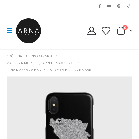
0
POČETNA
PRODAVNICA
MASKE ZA MOBITEL
,
APPLE
,
SAMSUNG
CRNA MASKA ZA HANDY – SILVER BIH GRAD NA KARTI