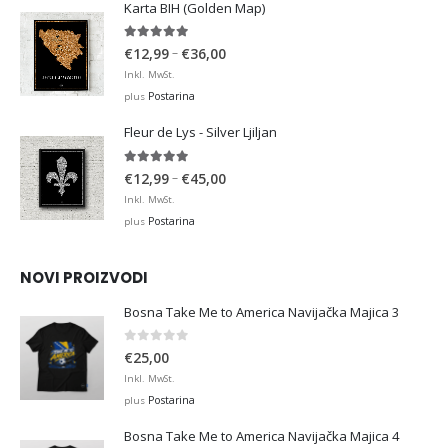
Karta BIH (Golden Map)
€36,00
4.93
out of 5
Price
–
€
12,99
€
36,00
range:
Inkl. MwSt.
€12,99
Postarina
plus
through
Fleur de Lys - Silver Ljiljan
€36,00
4.88
out of 5
Price
–
€
12,99
€
45,00
range:
Inkl. MwSt.
€12,99
Postarina
plus
through
€45,00
NOVI PROIZVODI
Bosna Take Me to America Navijačka Majica 3
0
out of 5
€
25,00
Inkl. MwSt.
Postarina
plus
Bosna Take Me to America Navijačka Majica 4