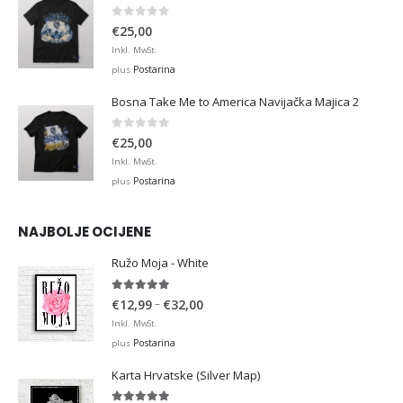
0
out of 5
€
25,00
Inkl. MwSt.
Postarina
plus
Bosna Take Me to America Navijačka Majica 2
0
out of 5
€
25,00
Inkl. MwSt.
Postarina
plus
NAJBOLJE OCIJENE
Ružo Moja - White
5.00
out of 5
Price
–
€
12,99
€
32,00
range:
Inkl. MwSt.
€12,99
Postarina
plus
through
Karta Hrvatske (Silver Map)
€32,00