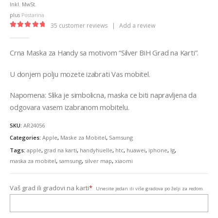
Inkl. MwSt.
plus
Postarina
35
customer reviews
|
Add a review
4.89
out of 5
Crna Maska za Handy sa motivom “Silver BiH Grad na Karti”.
U donjem polju mozete izabrati Vas mobitel.
Napomena: Slika je simbolicna, maska ce biti napravljena da
odgovara vasem izabranom mobitelu.
SKU:
AR24056
Categories:
Apple
,
Maske za Mobitel
,
Samsung
Tags:
apple
,
grad na karti
,
handyhuelle
,
htc
,
huawei
,
iphone
,
lg
,
maska za mobitel
,
samsung
,
silver map
,
xiaomi
Vaš grad ili gradovi na karti
*
Unesite jedan ili više gradova po želji za redom.