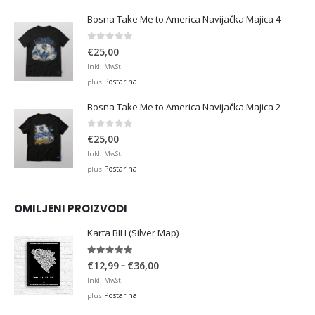
Bosna Take Me to America Navijačka Majica 4
0
out of 5
€
25,00
Inkl. MwSt.
Postarina
plus
Bosna Take Me to America Navijačka Majica 2
0
out of 5
€
25,00
Inkl. MwSt.
Postarina
plus
OMILJENI PROIZVODI
Karta BIH (Silver Map)
4.95
out of 5
Price
–
€
12,99
€
36,00
range:
Inkl. MwSt.
€12,99
Postarina
plus
through