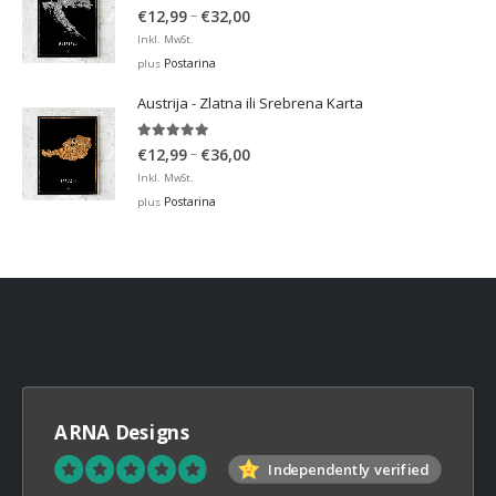
5.00
out of 5
Price
–
€
12,99
€
32,00
range:
Inkl. MwSt.
€12,99
Postarina
plus
through
Austrija - Zlatna ili Srebrena Karta
€32,00
5.00
out of 5
Price
–
€
12,99
€
36,00
range:
Inkl. MwSt.
€12,99
Postarina
plus
through
€36,00
ARNA Designs
Independently verified