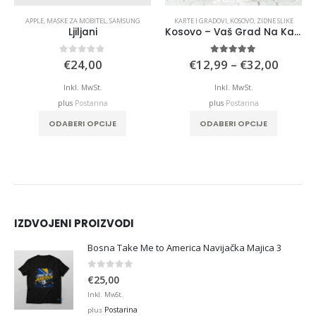
APPLE
,
MASKE ZA MOBITEL
,
SAMSUNG
KARTE I GRADOVI
,
KOSOVO
,
ZIDNE SLIKE
Ljiljani
Kosovo – Vaš Grad Na Karti – Black
Price
0
out of 5
5.00
out of 5
€
24,00
€
12,99
–
€
32,00
range:
€12,9
Inkl. MwSt.
Inkl. MwSt.
throu
plus
Postarina
plus
Postarina
€32,0
This product has multiple variants. The options may be chosen on the product page
ODABERI OPCIJE
ODABERI OPCIJE
IZDVOJENI PROIZVODI
Bosna Take Me to America Navijačka Majica 3
0
out of 5
€
25,00
Inkl. MwSt.
Postarina
plus