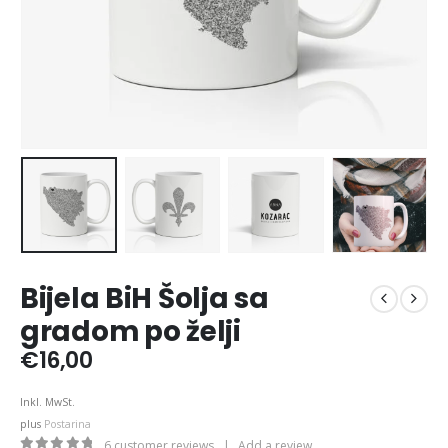
Bijela BiH Šolja sa
gradom po želji
€
16,00
Inkl. MwSt.
plus
Postarina
6
customer reviews
|
Add a review