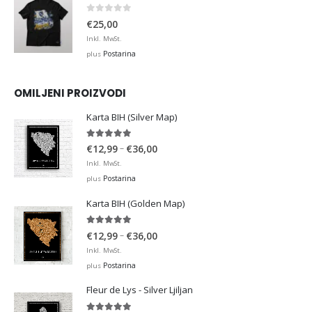
0
out of 5
€
25,00
Inkl. MwSt.
Postarina
plus
OMILJENI PROIZVODI
Karta BIH (Silver Map)
4.95
out of 5
Price
–
€
12,99
€
36,00
range:
Inkl. MwSt.
€12,99
Postarina
plus
through
Karta BIH (Golden Map)
€36,00
4.93
out of 5
Price
–
€
12,99
€
36,00
range:
Inkl. MwSt.
€12,99
Postarina
plus
through
Fleur de Lys - Silver Ljiljan
€36,00