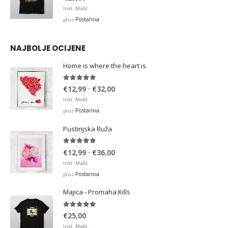
Inkl. MwSt.
Postarina
plus
NAJBOLJE OCIJENE
Home is where the heart is
5.00
out of 5
Price
–
€
12,99
€
32,00
range:
Inkl. MwSt.
€12,99
Postarina
plus
through
Pustinjska Ruža
€32,00
5.00
out of 5
Price
–
€
12,99
€
36,00
range:
Inkl. MwSt.
€12,99
Postarina
plus
through
Majica - Promaha Kills
€36,00
5.00
out of 5
€
25,00
Inkl. MwSt.