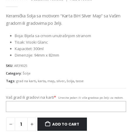
0
out of 5
Keramička šolja sa motivom “Karta BiH Silver Map” sa Vašim
gradom ili gradovima po želji.
Boja: Bijela sa crnom unutrašnjom stranom
Tisak: Visoki Glanc
Kapacitet: 300ml
Dimenzije: 94mm x 82mm
SKU:
AR39025
Category:
Šolje
Tags:
grad na karti
,
karta
,
map
,
silver
,
šolja
,
tasse
Vaš grad ili gradovi na karti
*
Unesite jedan ili više gradova po želji za redom.
ADD TO CART