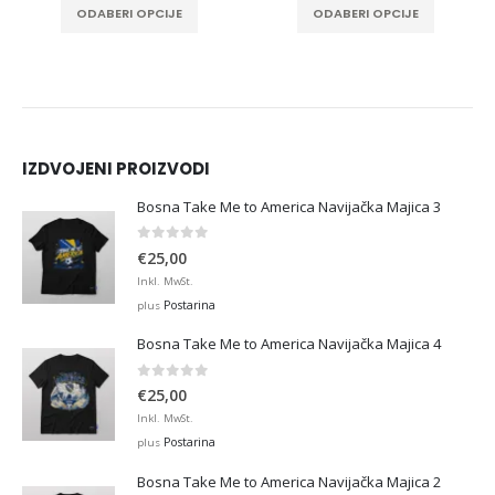
ODABERI OPCIJE
ODABERI OPCIJE
IZDVOJENI PROIZVODI
Bosna Take Me to America Navijačka Majica 3
0
out of 5
€
25,00
Inkl. MwSt.
Postarina
plus
Bosna Take Me to America Navijačka Majica 4
0
out of 5
€
25,00
Inkl. MwSt.
Postarina
plus
Bosna Take Me to America Navijačka Majica 2