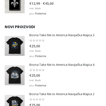
4.88
out of 5
Price
–
€
12,99
€
45,00
range:
Inkl. MwSt.
€12,99
Postarina
plus
through
€45,00
NOVI PROIZVODI
Bosna Take Me to America Navijačka Majica 3
0
out of 5
€
25,00
Inkl. MwSt.
Postarina
plus
Bosna Take Me to America Navijačka Majica 4
0
out of 5
€
25,00
Inkl. MwSt.
Postarina
plus
Bosna Take Me to America Navijačka Majica 2
0
out of 5
€
25,00